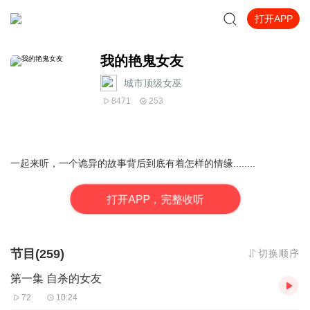
打开APP
我的艳鬼女友
城市顶级女巫
8471
253
一起来听，一个诡异的故事背后到底有着怎样的情缘........
打
开
A
P
P，完整收听
节目(259)
切换顺序
第一集 自杀的女友
72
10:24