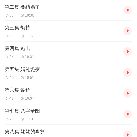
第二集 要结婚了
38
10:30
第三集 劫持
39
11:07
第四集 逃出
24
10:31
第五集 婚礼诡变
40
10:51
第六集 诡途
42
10:37
第七集 八字全阳
28
11:11
第八集 姥姥的盘算