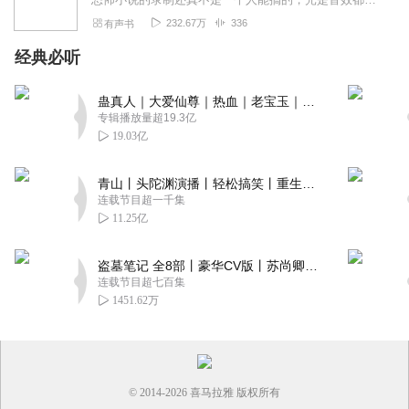
232.67万
336
有声书
经典必听
蛊真人｜大爱仙尊｜热血｜老宝玉｜多人VIP免费有声剧
专辑播放量超19.3亿
19.03亿
青山丨头陀渊演播丨轻松搞笑丨重生穿越丨古代权谋丨VIP免费 | 多人有声剧
连载节目超一千集
11.25亿
盗墓笔记 全8部丨豪华CV版丨苏尚卿&边江 领衔 多人有声剧丨冠声文化丨南派三叔
连载节目超七百集
1451.62万
© 2014-
2026
喜马拉雅 版权所有