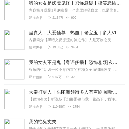
我的女友是妖魔鬼怪丨恐怖悬疑丨搞笑恐怖丨多人有声剧
内容简介我是1号朋友是一个家里蹲吸血鬼，也是著名小黄文作者，她轻易就能让无数读者手裆齐冲。我的2号朋友是一个神秘的女调查员，也爱看小黄文，喜欢把我拖进小黑屋三...
21.54万
900
有声书
蛊真人｜大爱仙尊｜热血｜老宝玉｜多人VIP免费有声剧
内容简介【黑暗文反派流封神之作】人是万物之灵，蛊是天地真精。一个穿越者不断重生的故事。一个养蛊、炼蛊、用蛊的奇特世界。配音组（男角色）老宝玉旁白...
19.03亿
3434
有声书
我的女友不是鬼【粤语多播】恐怖悬疑|玄幻灵异|废柴逆袭
程乐的生活因一位不穿内衣的神秘女子而彻底改变，他踏入了一个光怪陆离的世界，与神仙和鬼怪交错，身心被无数突变撞击，身边美女如云却无法触及，妖界，鬼界却近在咫尺。他...
9.47万
320
广播剧
大奉打更人丨头陀渊领衔多人有声剧|畅听全集|王鹤棣、田曦薇主演影视剧原著|卖报小郎君
【冒泡有奖】听说杨千幻那厮要与我一较高下，我许七安要开始装叉了！快进入声音播放页戳下方输入框，冒个泡偷偷告诉我，我要用哪些诗词才能胜过他？说得好的，有赏！202...
110.58亿
1754
有声书
我的艳鬼丈夫
恐怖小说的录制还真不是一个人能搞的，光是音效都搞得人头疼，手忙脚乱的。大学第一天报到，谁曾想宿舍后面是个鬼窟，结果她便与鬼夜夜同床。稀里糊涂的成了鬼新娘，这只...