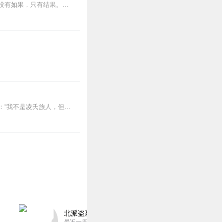
爱情就像生命的诞生，是无数个偶然交织成的必然，无数个也许导致的注定。一旦发生，就没有如果，只有结果。浩瀚的星际中，万事万物都逃不过时间，都会随着时间流逝衰老死去...
一场灾劫过后，众人眼中的纨绔，便如彗星般崛起，踏破无尽天阙，成就星河主宰。凌川说：“我不是凌氏族人，但我喜欢有家的感觉！”“以前我贪玩，荒废了时间，但是...
北派盗墓笔记丨头陀渊出品丨悬疑灵异丨摸金校尉丨