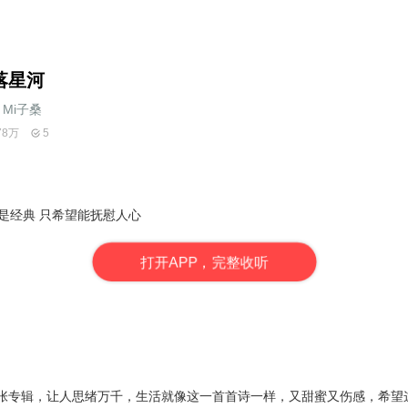
落星河
Mi子桑
78万
5
是经典 只希望能抚慰人心
打
开
A
P
P，完整收听
张专辑，让人思绪万千，生活就像这一首首诗一样，又甜蜜又伤感，希望