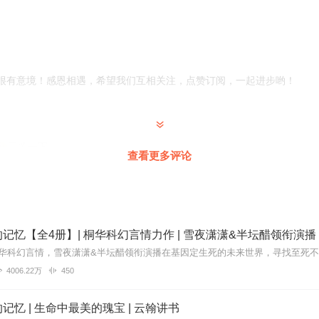
很有意境！感恩相遇，希望我们互相关注，点赞订阅，一起进步哟！
回关一下
查看更多评论
记忆【全4册】| 桐华科幻言情力作 | 雪夜潇潇&半坛醋领衔演播
4006.22万
450
记忆 | 生命中最美的瑰宝 | 云翰讲书