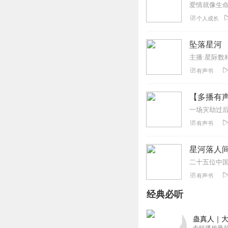
个人成长
坠落星河
主播:星际数
有声书
【多播有声
有声书
星河落人
二十五位中
有声书
经典必听
蛊真人｜大