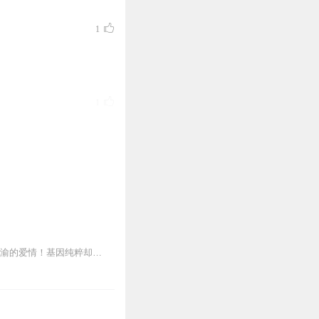
1
1
0
“燃情天后”桐华科幻言情，雪夜潇潇&半坛醋领衔演播在基因定生死的未来世界，寻找至死不渝的爱情！基因纯粹却没有记忆的女子与携带异种基因的男人相遇。一个是从别人基...