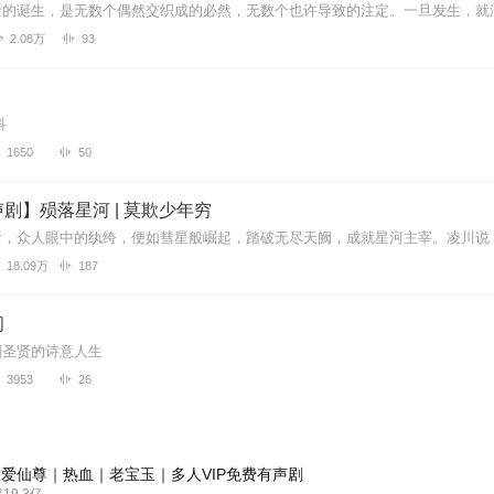
2.08万
93
科
1650
50
剧】殒落星河 | 莫欺少年穷
18.09万
187
间
国圣贤的诗意人生
3953
26
爱仙尊｜热血｜老宝玉｜多人VIP免费有声剧