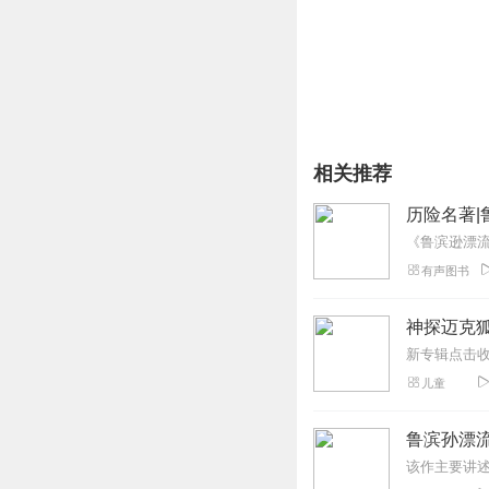
相关推荐
历险名著|
有声图书
神探迈克狐
儿童
鲁滨孙漂