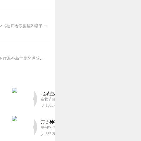
【适听年龄】7岁+《猴子警长科学探案记》系列《破坏者联盟篇1·猴子警长科学探案记》>>>《破坏者联盟篇2·猴子警长科学探案记》>>>《破坏者联盟篇3·猴子警长科...
鲁滨孙出身于中产阶级，他父亲常用知足常乐的哲学教育他，要他满足现状。但他还是抵挡不住海外新世界的诱惑，几次三番地出海闯荡，终于有一次被困在了一个荒岛上。28年的...
北派盗墓笔记丨头陀渊出品丨悬疑灵异丨摸金校尉丨
连载节目超四百集
1585.49万
万古神帝丨玄幻丨热血丨紫襟团队演播丨多人有声
主播粉丝2836万
332.30万