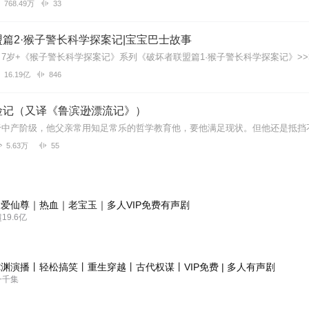
768.49万
33
篇2·猴子警长科学探案记|宝宝巴士故事
16.19亿
846
险记（又译《鲁滨逊漂流记》）
5.63万
55
爱仙尊｜热血｜老宝玉｜多人VIP免费有声剧
9.6亿
渊演播丨轻松搞笑丨重生穿越丨古代权谋丨VIP免费 | 多人有声剧
一千集