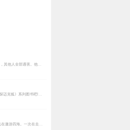
《鲁滨逊漂流记》中记述了主人公鲁滨逊在一次航海中不幸遭到了暴风雨的袭击，除bai他外，其他人全部遇害。他被漂到了个没有人烟的孤岛上。他的心中充满了无助以及孤独，...
新专辑点击收听《神探迈克狐·怪盗归来篇｜多多罗》！！！>>>点击进入主播橱窗购买《神探迈克狐》系列图书吧!<<<多多罗故事【点击前往】收听多多罗其他好玩有趣的故...
该作主要讲述了主人公鲁滨逊·克鲁索（RobinsonCrusoe）出生于一个中产阶级家庭，一生志在遨游四海。一次在去非洲航海的途中遇到风暴，只身漂流到一个无人...