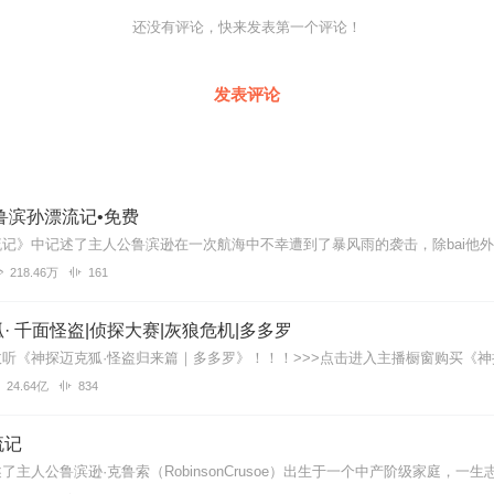
还没有评论，快来发表第一个评论！
发表评论
鲁滨孙漂流记•免费
218.46万
161
· 千面怪盗|侦探大赛|灰狼危机|多多罗
24.64亿
834
流记