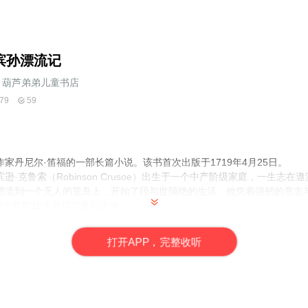
滨孙漂流记
葫芦弟弟儿童书店
79
59
作家
丹尼尔·笛福
的一部长篇小说。该书首次出版于1719年4月25日。
·克鲁索（Robinson Crusoe）出生于一个中产阶级家庭，一生志
漂流到一个无人的荒岛上，开始了段与世隔绝的生活。他凭着强韧的意志
2个月零19天后得以返回故乡。
打
开
A
P
P，完整收听