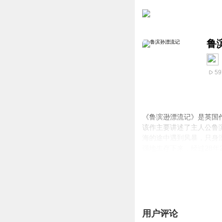
鲁
59
《鲁滨逊漂流记》是英国
该作主要讲述了主人公鲁滨逊
海的途中遇到风暴，只身
强地生存下来，经过28年
用户评论