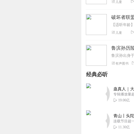
儿童
破坏者联盟
儿童
鲁滨孙历
有声图书
经典必听
蛊真人｜大
专辑播放量超1
19.06亿
青山丨头陀
连载节目超
11.30亿