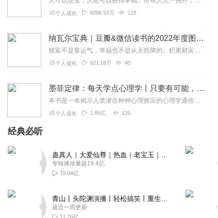
人可以改变，人还可以获得幸福。所有人无一例外，都能如此。——阿德勒心理学一名深陷自卑、无能与不幸福的青年，听到了一名哲人主张的“世界无比单纯，人人都能幸福”便来...
8086.93万
118
个人成长
纳瓦尔宝典｜豆瓣&微信读书的2022年度图书|从白手起家到财务自由
致富不是靠运气，幸福也不是从天而降的。积累财富和幸福生活是我们可以学习的技能。这本书收集整理了硅谷投资人纳瓦尔在过去十年里通过推特、播客和采访等方式分享的人生智...
921.18万
40
个人成长
墨菲定律：每天学点心理学丨只要有可能，就一定会发生
本书是一本揭示人类潜在种种心理效应的心理学通俗读物，其中最有代表性的即“墨菲定律”。与此同时，从自我认知、经济管理等方面入手，作者引出了数十条对现代人工作和生活...
1.85亿
125
个人成长
经典必听
蛊真人｜大爱仙尊｜热血｜老宝玉｜多人VIP免费有声剧
专辑播放量超19.4亿
19.04亿
青山丨头陀渊演播丨轻松搞笑丨重生穿越丨古代权谋丨VIP免费 | 多人有声剧
最近一周更新
11.26亿