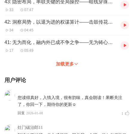
43: 隐密布局，串联关键的全局操控——暗线穿珠局。
33
07:47
42: 洞察局势，以退为进的权谋算计——击鼓传花局。
34
04:45
41: 无为而化，融内外已成不争之争——无为铸心局。
17
05:49
加载更多
用户评论
您读得真好，入情入境，很有韵味，真会朗读！果断关注
了，你回一下，期待你的更新☺️
回复
2026-01-08
1
灶门碳治郎11