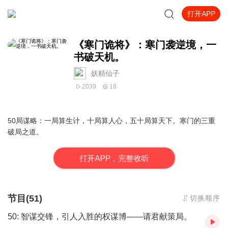
打开APP
《寒门诡将》：寒门袭逆境，⼀
书破天机。
妖精仙子
2039
18
50局谋略：一局算生计，十局算人心，五十局算天下。寒门的三重
破局之道。
打
开
A
P
P，完整收听
节目(51)
切换顺序
50: 智谋交锋，引人入胜的权谋博——请君献策局。