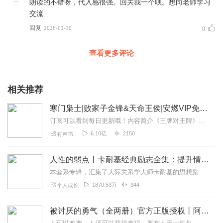
朗读的不错呀，代入感很强。回关我一个呗。想向老师学习
交流
回复
2026-01-10
0
查看更多评论
相关推荐
寒门枭士|败家子金锋&天命王侯|安燃VIP免费有声小说
订阅可以看到每日更新哦！内容简介《王牌对王牌》推荐！突然穿越到了古代，饭都吃不饱怎么办？什么，男人快被打完了，官府发了个漂亮老婆，明年必须生孩子？什么，外族又...
6.10亿
2150
有声书
人性的弱点丨卡耐基经典励志全集：提升情商和沟通技巧
本套系专辑，汇集了人际关系学大师卡耐基的思想励志精华，收录《人性的弱点》《人性的优点》《语言的突破》《美好的人生》《快乐的人生》等所有经典！是卡耐基的经典合辑，...
1870.53万
344
个人成长
被讨厌的勇气（全两册）官方正版授权丨阿德勒心理学畅销经典｜幸福的勇气