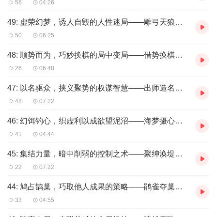
56
04:26
49: 虚荣幻梦，诱人自毁的人性迷局——雕弓天狼局。
50
06:25
48: 顺势而为，巧妙换棋的局中变局——借势换棋局。
26
06:48
47: 以名驱众，挟义聚势的权谋智慧——出师造名局。
48
07:22
46: 幻饵钓心，织虚利以成欲望泥沼——海梦摄心局。
41
04:44
45: 集结力量，暗中削弱的控制之术——聚绅涣堤局。
22
07:22
44: 鸠占鹊巢，巧取他人成果的策略——鹃雀夺巢局。
33
04:55