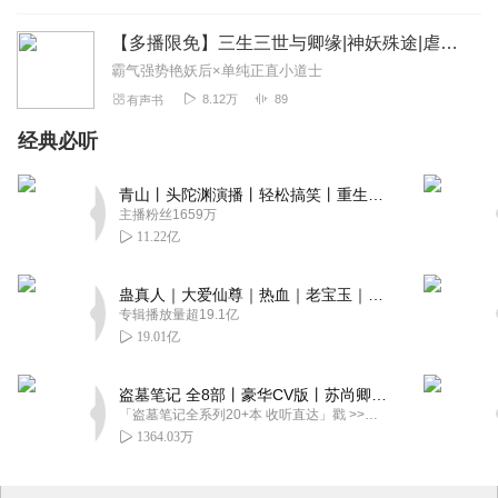
【多播限免】三生三世与卿缘|神妖殊途|虐恋情深
霸气强势艳妖后×单纯正直小道士
8.12万
89
有声书
经典必听
青山丨头陀渊演播丨轻松搞笑丨重生穿越丨古代权谋丨VIP免费 | 多人有声剧
主播粉丝1659万
11.22亿
蛊真人｜大爱仙尊｜热血｜老宝玉｜多人VIP免费有声剧
专辑播放量超19.1亿
19.01亿
盗墓笔记 全8部丨豪华CV版丨苏尚卿&边江 领衔 多人有声剧丨冠声文化丨南派三叔
「盗墓笔记全系列20+本 收听直达」戳 >>改编自南派三叔同名作品，腾讯音乐娱乐集团出品，冠声文化制作，...
1364.03万