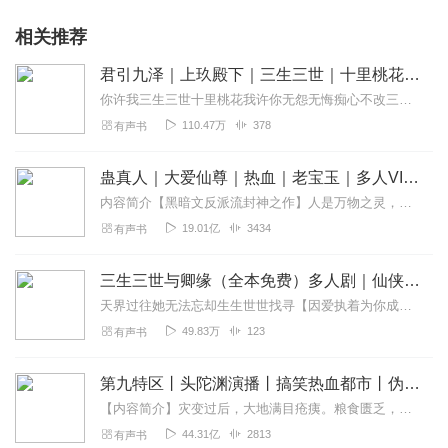
相关推荐
君引九泽｜上玖殿下｜三生三世｜十里桃花｜三生缘起
你许我三生三世十里桃花我许你无怨无悔痴心不改三生三世甜宠轻虐仙侠玄幻精品双播订阅专辑不迷路，动动手指给好评～～【特工弃后：穿越女特工VS古国龙皇...
110.47万
378
有声书
蛊真人｜大爱仙尊｜热血｜老宝玉｜多人VIP免费有声剧
内容简介【黑暗文反派流封神之作】人是万物之灵，蛊是天地真精。一个穿越者不断重生的故事。一个养蛊、炼蛊、用蛊的奇特世界。配音组（男角色）老宝玉旁白...
19.01亿
3434
有声书
三生三世与卿缘（全本免费）多人剧｜仙侠虐恋无记白兔
天界过往她无法忘却生生世世找寻【因爱执着为你成妖】全书免费！精品多人剧，妖后VS道士，再次相遇是否还会一见钟情？可是，等等，那么多人？？？三生三世，谈个恋爱，...
49.83万
123
有声书
第九特区丨头陀渊演播丨搞笑热血都市丨伪戒丨VIP免费多人有声剧
【内容简介】灾变过后，大地满目疮痍。粮食匮乏，资源紧俏，局势混乱……一位从待规划区杀出来的青年，背对着漫天黄沙，孤身来到九区谋生，却不曾想偶然结识三五好友，一念...
44.31亿
2813
有声书