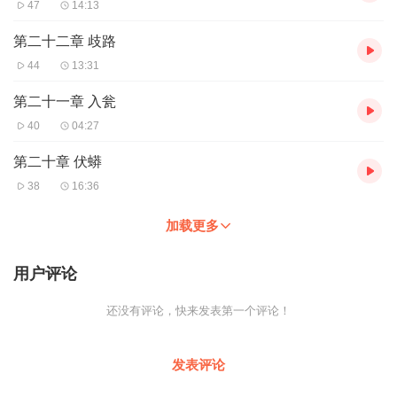
47
14:13
主播是谁:大家好，我是主播不一样的烟火3679。我是这个故事的讲
第二十二章 歧路
述者，更是与另一位创作者“以书入道”共同构思这个宏大世界的伙
44
13:31
伴。我们将带领大家沉浸式体验周雪侠与陈枫的九世纠葛，拆解每
一个扣人心弦的伏笔。
第二十一章 入瓮
40
04:27
主播寄语：“这不是一个简单的爱情故事。这是一场关于‘我是
谁’、‘我为何爱你’以及‘我能否超越被写好的命运’的冒险。希望我们
第二十章 伏蟒
的解读，能让你在别人的故事里，照见自己的勇气。”
38
16:36
更新频率： 每周6晚9点双更，陪伴您度过每一个通勤或放松的夜
加载更多
晚。
用户评论
适合谁听:18-35岁的年轻读者与听众，追求情感深度与智力激荡。
还没有评论，快来发表第一个评论！
文学、影视行业从业者，可从中获取世界观构建与情节设计的灵
感。
发表评论
所有在生活中试图打破某种“既定剧本”的人，或许能从中获得力量。