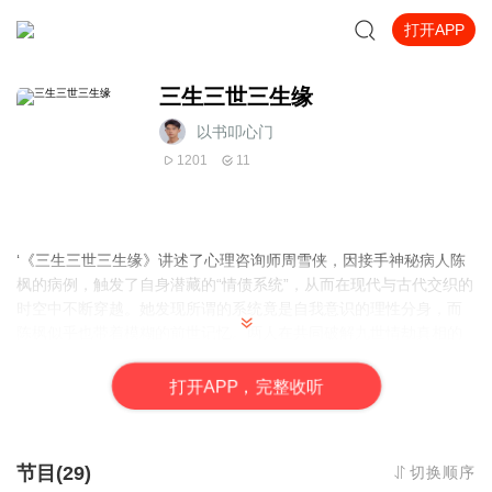
打开APP
三生三世三生缘
以书叩心门
1201
11
‘《三生三世三生缘》讲述了心理咨询师周雪侠，因接手神秘病人陈
枫的病例，触发了自身潜藏的“情债系统”，从而在现代与古代交织的
时空中不断穿越。她发现所谓的系统竟是自我意识的理性分身，而
陈枫似乎也带着模糊的前世记忆。两人在共同破解九世情劫真相的
过程中，逐渐意识到真正的宿命并非偿还，而是超越与共生。
书籍信息：
打
开
A
P
P，完整收听
书名： 《三生三世三生缘》
作者： 以书叩心门
节目(29)
切换顺序