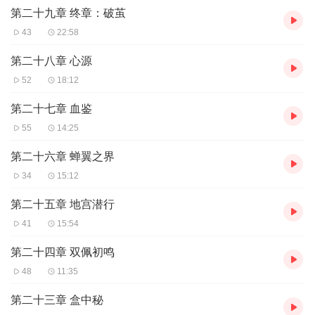
类型： 现代/古代穿越·系统·言情
第二十九章 终章：破茧
43
22:58
篇幅： 约10万字（中篇）
第二十八章 心源
内容重点：
52
18:12
颠覆性系统设定： “情债系统”并非外挂，而是女主为自救而分裂
第二十七章 血鉴
的“理性人格”，是内心博弈的战场。
55
14:25
高概念情节： 双线叙事，现代解密与古代冒险交织，心理学知识与
第二十六章 蝉翼之界
权谋仙侠碰撞。
34
15:12
深刻内核： 超越“爱情战胜一切”的俗套，探讨牺牲、偿还、原谅与
第二十五章 地宫潜行
共生的复杂关系。
41
15:54
第二十四章 双佩初鸣
节目主题: 深入解读一本人气连载小说，探讨“当爱情被系统量化、
48
11:35
命运被轮回锁定，个体如何打破宿命论，实现真正的情感自由与人
第二十三章 盒中秘
格成长”。