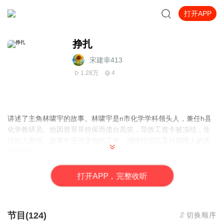
打开APP
挣扎
宋建幸413
1.28万
4
讲述了主角林啸宇的故事。林啸宇是n市化学学科领头人，兼任h县
化学教研员。他因替哥哥担保而债台高筑，导致工资卡被冻结，生
活陷入困境。故事中还涉及他的工作、感情经历以及与周围人的关
系等情节。
打
开
A
P
P，完整收听
节目(124)
切换顺序