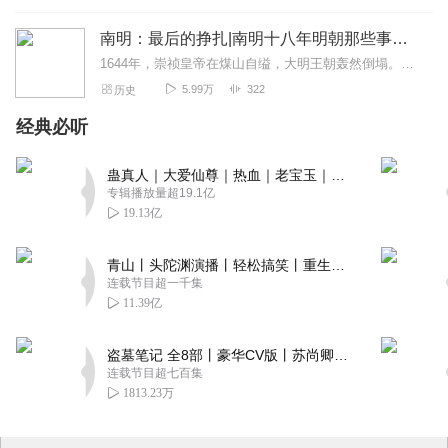
南明：最后的挣扎|南明十八年明朝那些事儿李自成进京
1644年，崇祯皇帝在煤山自缢，大明王朝轰然倒塌。然而，在江南的半壁江山，大明的旗帜仍在飘扬。这是一个关于希望与绝望、忠诚与背叛、抗争与妥协的故事。从南京城里荒...
5.99万
322
历史
经典必听
蛊真人｜大爱仙尊｜热血｜老宝玉｜多人VIP免费有声剧
专辑播放量超19.1亿
19.13亿
青山丨头陀渊演播丨轻松搞笑丨重生穿越丨古代权谋丨VIP免费 | 多人有声剧
连载节目超一千集
11.39亿
盗墓笔记 全8部丨豪华CV版丨苏尚卿&边江 领衔 多人有声剧丨冠声文化丨南派三叔
连载节目超七百集
1813.23万