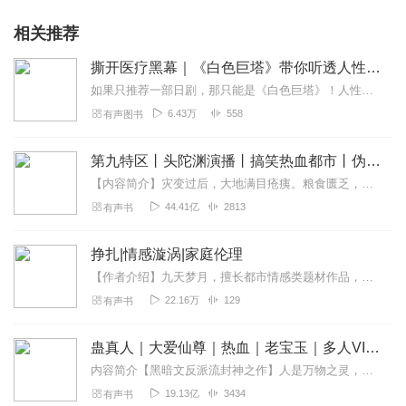
相关推荐
撕开医疗黑幕｜《白色巨塔》带你听透人性挣扎的悲
如果只推荐一部日剧，那只能是《白色巨塔》！人性的复杂，社会的黑暗，信念的执着，欲望的无边，善恶的难断……看似接近白色巨塔之巅，却亦敌不过生命的光辉与尊严...
6.43万
558
有声图书
第九特区丨头陀渊演播丨搞笑热血都市丨伪戒丨VIP免费多人有声剧
【内容简介】灾变过后，大地满目疮痍。粮食匮乏，资源紧俏，局势混乱……一位从待规划区杀出来的青年，背对着漫天黄沙，孤身来到九区谋生，却不曾想偶然结识三五好友，一念...
44.41亿
2813
有声书
挣扎|情感漩涡|家庭伦理
【作者介绍】九天梦月，擅长都市情感类题材作品，已发表小说《挣扎》【内容介绍】“离开真的残醋吗？或者温柔才是可耻的……”酒吧里播放着小齐的催泪情歌，林啸宇特别沮丧...
22.16万
129
有声书
蛊真人｜大爱仙尊｜热血｜老宝玉｜多人VIP免费有声剧
内容简介【黑暗文反派流封神之作】人是万物之灵，蛊是天地真精。一个穿越者不断重生的故事。一个养蛊、炼蛊、用蛊的奇特世界。配音组（男角色）老宝玉旁白...
19.13亿
3434
有声书