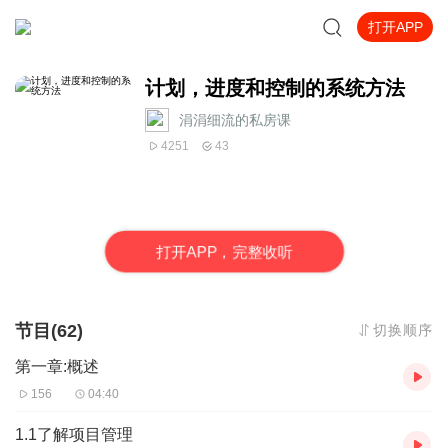
打开APP
计划，进度和控制的系统方法
涓涓细流的私房课
4251
43
打
开
A
P
P，完整收听
节目(62)
切换顺序
第一章:概述
156
04:40
1.1了解项目管理