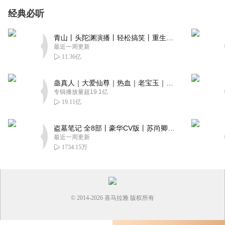
经典必听
青山丨头陀渊演播丨轻松搞笑丨重生穿越丨古代权谋丨VIP免费 | 多人有声剧
最近一周更新
11.36亿
蛊真人｜大爱仙尊｜热血｜老宝玉｜多人VIP免费有声剧
专辑播放量超19.1亿
19.11亿
盗墓笔记 全8部丨豪华CV版丨苏尚卿&边江 领衔 多人有声剧丨冠声文化丨南派三叔
最近一周更新
1734.15万
© 2014-
2026
喜马拉雅 版权所有