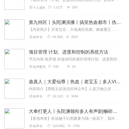
2.11万
329
个人成长
第九特区丨头陀渊演播丨搞笑热血都市丨伪戒丨VIP免费多人有声剧
【内容简介】灾变过后，大地满目疮痍。粮食匮乏，资源紧俏，局势混乱……一位从待规划区杀出来的青年，背对着漫天黄沙，孤身来到九区谋生，却不曾想偶然结识三五好友，一念...
44.39亿
2813
有声书
项目管理 计划、进度和控制的系统方法
节目内容:哈罗德.科兹纳写的项目管理计划、进度和控制的系统方法。作为学习项目管理的一本教材用书主播介绍:共同学习，一起进步适合人群:学霸、学渣、无聊的人、有趣...
239
24
有声图书
蛊真人｜大爱仙尊｜热血｜老宝玉｜多人VIP免费有声剧
内容简介【黑暗文反派流封神之作】人是万物之灵，蛊是天地真精。一个穿越者不断重生的故事。一个养蛊、炼蛊、用蛊的奇特世界。配音组（男角色）老宝玉旁白...
19.11亿
3434
有声书
大奉打更人丨头陀渊领衔多人有声剧|畅听全集|王鹤棣、田曦薇主演影视剧原著|卖报小郎君
【冒泡有奖】听说杨千幻那厮要与我一较高下，我许七安要开始装叉了！快进入声音播放页戳下方输入框，冒个泡偷偷告诉我，我要用哪些诗词才能胜过他？说得好的，有赏！202...
110.64亿
1754
有声书