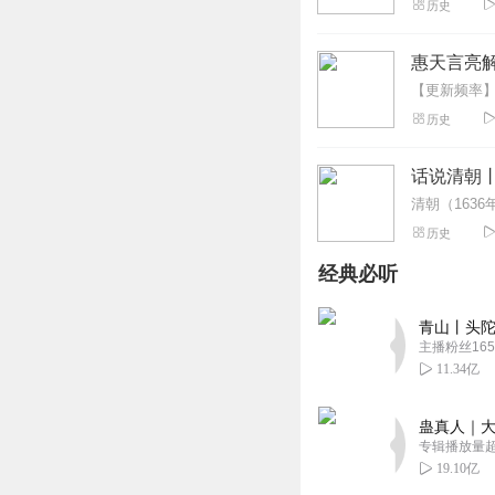
历史
惠天言亮
历史
话说清朝
历史
经典必听
青山丨头陀
主播粉丝165
11.34亿
蛊真人｜大
专辑播放量超1
19.10亿