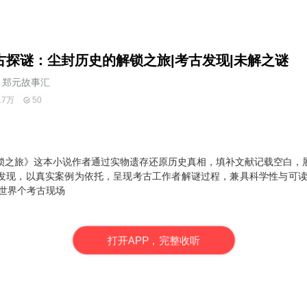
古探谜：尘封历史的解锁之旅|考古发现|未解之谜
郑元故事汇
17万
50
锁之旅》这本小说作者通过实物遗存还原历史真相，填补文献记载空白，
发现，以真实案例为依托，呈现考古工作者解谜过程，兼具科学性与可读
撼世界个考古现场
打
开
A
P
P，完整收听