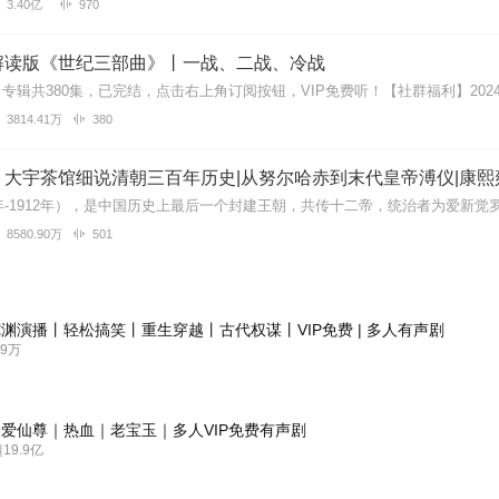
3.40亿
970
解读版《世纪三部曲》丨一战、二战、冷战
3814.41万
380
丨大宇茶馆细说清朝三百年历史|从努尔哈赤到末代皇帝溥仪|康熙
8580.90万
501
渊演播丨轻松搞笑丨重生穿越丨古代权谋丨VIP免费 | 多人有声剧
9万
爱仙尊｜热血｜老宝玉｜多人VIP免费有声剧
9.9亿