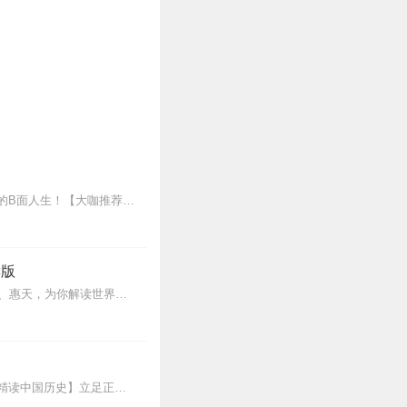
王更新老师最新AI演播专辑《我的曾祖左宗棠》火热更新中！从曾孙视角看帝国脊梁左宗棠的B面人生！【大咖推荐】明月的写作不仅笔锋活泼幽默，而且加进了自己的感悟，这就...
读版
更新频率周一二三四五早上7点更新2集内容介绍做自己喜欢的事，直到世界为你改变。言亮、惠天，为你解读世界级畅销IP--肯·福莱特《中世纪三部曲》+前传《暗夜与...
新专辑《大唐三百年》已经上线，来听七言细说唐朝三百年历史吧。点击即可跳转收听。【精读中国历史】立足正史，现代阐释。溯本清源，守正创新。比小说还精彩的正说中国历...