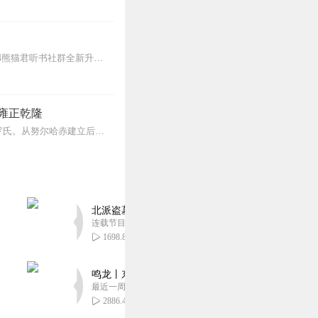
【更新频率】专辑共380集，已完结，点击右上角订阅按钮，VIP免费听！【社群福利】2024熊猫君听书社群全新升级，欢迎熊猫君的粉丝听友们入群交流，更多新鲜玩法和...
雍正乾隆
清朝（1636年-1912年），是中国历史上最后一个封建王朝，共传十二帝，统治者为爱新觉罗氏。从努尔哈赤建立后金起，总计296年。从皇太极改国号为清起，国祚27...
北派盗墓笔记丨头陀渊出品丨悬疑灵异丨摸金校尉丨
连载节目超五百集
1698.88万
鸣龙丨东方玄幻丨紫襟团队丨轻松搞笑丨多人有声
最近一周更新
2886.43万