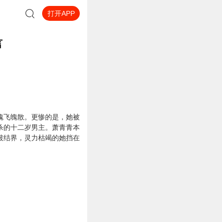
打开APP
言
魂飞魄散。更惨的是，她被
杀的十二岁男主。萧青青本
破结界，灵力枯竭的她挡在