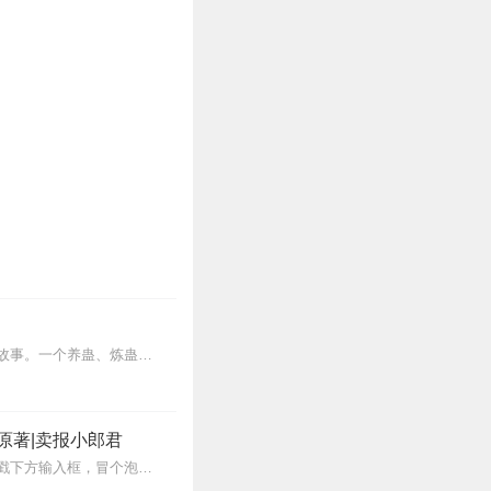
内容简介【黑暗文反派流封神之作】人是万物之灵，蛊是天地真精。一个穿越者不断重生的故事。一个养蛊、炼蛊、用蛊的奇特世界。配音组（男角色）老宝玉旁白...
原著|卖报小郎君
【冒泡有奖】听说杨千幻那厮要与我一较高下，我许七安要开始装叉了！快进入声音播放页戳下方输入框，冒个泡偷偷告诉我，我要用哪些诗词才能胜过他？说得好的，有赏！202...