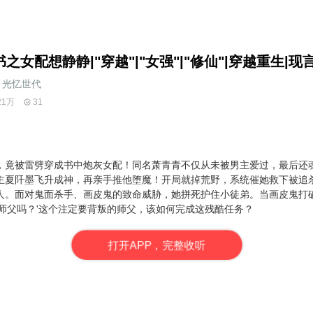
书之女配想静静|"穿越"|"女强"|"修仙"|穿越重生|现
光忆世代
21万
31
，竟被雷劈穿成书中炮灰女配！同名萧青青不仅从未被男主爱过，最后还
主夏阡墨飞升成神，再亲手推他堕魔！开局就掉荒野，系统催她救下被追
人。面对鬼面杀手、画皮鬼的致命威胁，她拼死护住小徒弟。当画皮鬼打
信师父吗？'这个注定要背叛的师父，该如何完成这残酷任务？
打
开
A
P
P，完整收听