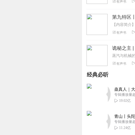
有声书
第九特区
有声书
诡秘之主 
有声书
经典必听
蛊真人｜大
专辑播放量超1
19.02亿
青山丨头陀
专辑播放量超1
11.24亿