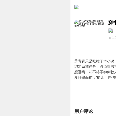
穿
1.
萧青青只是吐槽了本小说
绑定系统任务：必须帮男
想远离，却不得不御剑救
夏阡墨面前：'徒儿，你
用户评论