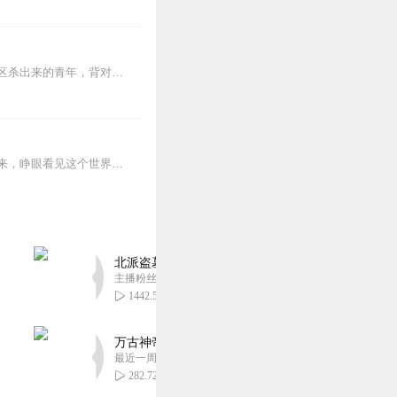
【内容简介】灾变过后，大地满目疮痍。粮食匮乏，资源紧俏，局势混乱……一位从待规划区杀出来的青年，背对着漫天黄沙，孤身来到九区谋生，却不曾想偶然结识三五好友，一念...
蒸汽与机械的浪潮中，谁能触及非凡？历史和黑暗的迷雾里，又是谁在耳语？我从诡秘中醒来，睁眼看见这个世界：枪械，大炮，巨舰，飞空艇，差分机；魔药，占卜，诅咒，倒吊人...
北派盗墓笔记丨头陀渊出品丨悬疑灵异丨摸金校尉丨
主播粉丝1659万
1442.54万
万古神帝丨玄幻丨热血丨紫襟团队演播丨多人有声
最近一周更新
282.72万