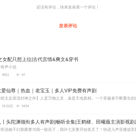
还没有评论，快来发表第一个评论！
发表评论
之女配只想上位|古代言情&爽文&穿书
I有声小说
4651
97
爱仙尊｜热血｜老宝玉｜多人VIP免费有声剧
19.02亿
3434
丨头陀渊领衔多人有声剧|畅听全集|王鹤棣、田曦薇主演影视剧