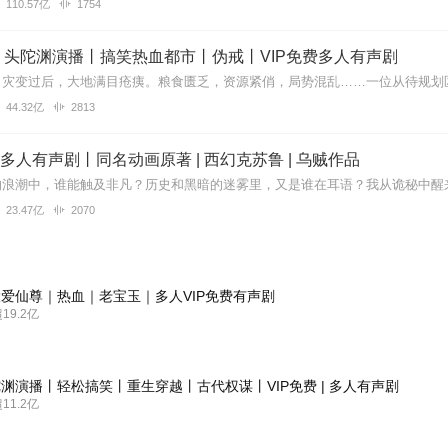
110.57亿
1754
丨头陀渊演播丨搞笑热血都市丨伪戒丨VIP免费多人有声剧
44.32亿
2813
| 多人有声剧丨同名动画原著 | 西幻克苏鲁 | 乌贼作品
23.47亿
2070
爱仙尊｜热血｜老宝玉｜多人VIP免费有声剧
9.2亿
渊演播丨轻松搞笑丨重生穿越丨古代权谋丨VIP免费 | 多人有声剧
1.2亿