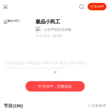
打开APP
极品小民工
心合声创文化传媒
15.42万
198
【搞笑无敌流+草根崛起+异能+女神+帮派+官场+军队】
谁说透视眼就只能躲在暗处猥琐地偷窥美女？
夏天发现他的透视眼可以预览手机、U盘、光盘、硬盘里的内容，
甚至还能用意念对内容进行剪切、复制、粘贴、删除。
打
开
A
P
P，完整收听
夏天还发现他的透视眼可以查询银行卡的余额、流水，甚至还能用
意念进行转账。
节目(190)
切换顺序