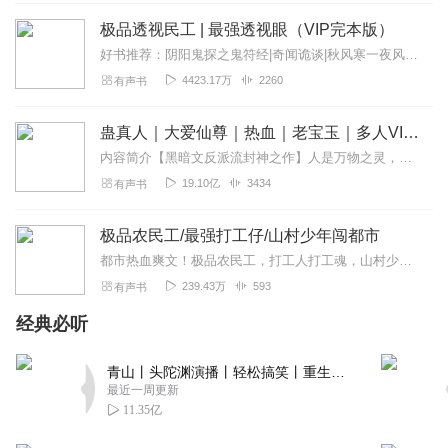
透视眼竟能查银行卡余额？这小民工靠异能逆袭翻身太解
极品透视民工 | 最强透视眼（VIP完本版）
压，我喜欢
好书推荐：阴阳鬼探之鬼符经|奇闻诡谈|秋风寒一夜风情：美女砸钱叫我滚|千金总裁倒贴我|月逐九天官路风流|美女局长VS传奇警察【内容简介】农民工叶涛被水泥罐弄伤眼...
回复
2026-02-06
0
4423.17万
2260
有声书
天天开心111222
蛊真人｜大爱仙尊｜热血｜老宝玉｜多人VIP免费有声剧
非常好听的一本小说，看得出来主播制作十分用心，听了几
集感觉剧情也写的不错，继续追更。
内容简介【黑暗文反派流封神之作】人是万物之灵，蛊是天地真精。一个穿越者不断重生的故事。一个养蛊、炼蛊、用蛊的奇特世界。配音组（男角色）老宝玉旁白...
19.10亿
3434
有声书
回复
2026-02-06
0
一抹晚夏伍
极品农民工/最强打工仔/山村少年闯都市
很精彩的小说，讲的挺全面的，特别是旁白的声音也很好听
都市热血爽文！极品农民工，打工人打工魂，山村少年闯都市他从偏僻的小山村来到鹏城，原本是为了投奔自己在电子厂打工的相亲对象，却莫名其妙的，成为了千金大小姐，贵族名...
239.43万
593
有声书
回复
2026-02-06
0
经典必听
斤字斩妖精
这本小说把异能和逆袭玩出了新花样！主角用透视搞事业、
青山丨头陀渊演播丨轻松搞笑丨重生穿越丨古代权谋丨VIP免费 | 多人有声剧
撩女神，从底层民工一路逆袭，剧情紧凑笑点密集，减肥解
最近一周更新
酒、绝症克星的设定太绝，越看越上头，强烈推荐！
11.35亿
回复
2026-02-05
0