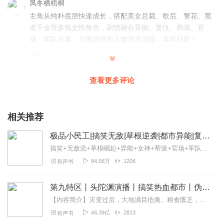
凤冬栖梧桐
主角从纯朴底层快速成长，搭配美女总裁、歌后、警花、黑
道千金等多线女性角色，剧情融合异能、复仇、商战、官
场、军队元素。主播演绎的人物活灵活现，非常好听！
回复
2026-02-08
0
五彩斑斓的秋
查看更多评论
主角从底层民工开局，觉醒透视+意念操控+细胞医疗等全能
异能，能查余额、转账、造特效药、透视万物，一路打脸反
派、征服女神、涉足商战/官场/黑道，全程无憋屈、升级快，
相关推荐
符合“无敌流+草根崛起”爽文核心逻辑，解压感强 。
极品小民工|搞笑无敌|草根逆袭|都市异能|复仇爽文|顶级杀手|商官战场
回复
2026-02-08
0
搞笑+无敌流+草根崛起+异能+女神+帮派+官场+军队】谁说透视眼就只能躲在暗处猥琐地偷窥美女？夏天发现他的透视眼可以预览手机、U盘、光盘、硬盘里的内容，甚至还...
84.56万
1206
有声书
没有水的鱼3
就喜欢听已经完结的小说，不用担心每天等着追更
第九特区丨头陀渊演播丨搞笑热血都市丨伪戒丨VIP免费多人有声剧
回复
2026-02-07
0
【内容简介】灾变过后，大地满目疮痍。粮食匮乏，资源紧俏，局势混乱……一位从待规划区杀出来的青年，背对着漫天黄沙，孤身来到九区谋生，却不曾想偶然结识三五好友，一念...
44.39亿
2813
有声书
美国农场主人