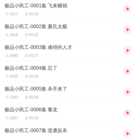
但这一切都只是夏天一人独享的秘密，永远无法光明正大地拿出来
极品小民工-0001集 飞来横祸
和任何人分享。
4227
05:53
不过有一样东西可以和全世界人民分享
——夏天发现他竟然可以透视人体细胞，从而制造无数种特效药，
极品小民工-0002集 夏氏太极
比如超级减肥药、超级解酒药，乃至可以治好艾滋病、各种癌症的
2916
05:22
神奇特效药。
极品小民工-0003集 难得的人才
赚全世界的钱，
2690
05:27
欣赏全世界的美女，
享受全世界的崇拜，
极品小民工-0004集 忍了
成为真正的无冕之王。
2530
05:59
极品小民工-0005集 杀手来了
2392
05:39
极品小民工-0006集 毒龙
2267
05:33
极品小民工-0007集 逆袭反杀