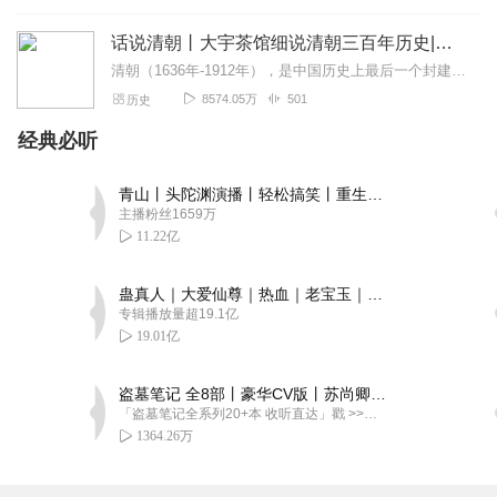
话说清朝丨大宇茶馆细说清朝三百年历史|从努尔哈赤到末代皇帝溥仪|康熙雍正乾隆
清朝（1636年-1912年），是中国历史上最后一个封建王朝，共传十二帝，统治者为爱新觉罗氏。从努尔哈赤建立后金起，总计296年。从皇太极改国号为清起，国祚27...
8574.05万
501
历史
经典必听
青山丨头陀渊演播丨轻松搞笑丨重生穿越丨古代权谋丨VIP免费 | 多人有声剧
主播粉丝1659万
11.22亿
蛊真人｜大爱仙尊｜热血｜老宝玉｜多人VIP免费有声剧
专辑播放量超19.1亿
19.01亿
盗墓笔记 全8部丨豪华CV版丨苏尚卿&边江 领衔 多人有声剧丨冠声文化丨南派三叔
「盗墓笔记全系列20+本 收听直达」戳 >>改编自南派三叔同名作品，腾讯音乐娱乐集团出品，冠声文化制作，...
1364.26万