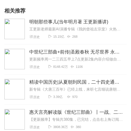
相关推荐
明朝那些事儿(当年明月著 王更新播讲)
王更新老师最新AI演播专辑《我的曾祖左宗棠》火热更新中！从曾孙视角看帝国脊梁左宗棠的B面人生！【大咖推荐】明月的写作不仅笔锋活泼幽默，而且加进了自己的感悟，这就...
15.15亿
268
历史
中世纪三部曲+前传|圣殿春秋 无尽世界 永恒火焰 暗夜与黎明|惠天言亮解读版
更新频率周一二三四五早上7点更新2集内容介绍做自己喜欢的事，直到世界为你改变。言亮、惠天，为你解读世界级畅销IP--肯·福莱特《中世纪三部曲》+前传《暗夜与...
8148.42万
1106
历史
精读中国历史|从夏朝到民国，二十四史通史解析，中华上下五千年
新专辑《大唐三百年》已经上线，来听七言细说唐朝三百年历史吧。点击即可跳转收听。【精读中国历史】立足正史，现代阐释。溯本清源，守正创新。比小说还精彩的正说中国历...
3.39亿
970
历史
惠天言亮解读版《世纪三部曲》丨一战、二战、冷战
【更新频率】专辑共380集，已完结，点击右上角订阅按钮，VIP免费听！【社群福利】2024熊猫君听书社群全新升级，欢迎熊猫君的粉丝听友们入群交流，更多新鲜玩法和...
3808.36万
380
历史