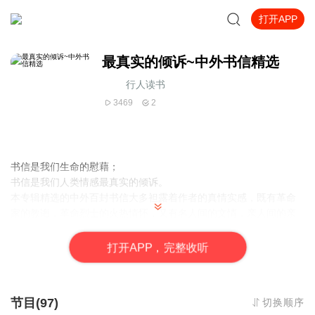
打开APP
最真实的倾诉~中外书信精选
行人读书
3469
2
书信是我们生命的慰藉；
书信是我们人类情感最真实的倾诉。
本专辑精选的中外百封书信大多袒露着作者的真情实感，既有革命
家的教诲，革命烈士的火热情怀，又有名人间的文情，亲人间的亲
情、爱情，中学生之间的友情……或絮絮叨叨，或喷涌而出，无不
亲切自然。
打
开
A
P
P，完整收听
节目(97)
切换顺序