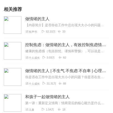
相关推荐
做情绪的主人
【内容简介】是否你在工作中总出现大大小小的问题？是否你在生活中总遇到许许多多不如意的事情？这时，你是否心烦意乱，生气、抱怨、烦恼？那么，我们应当如何应对呢？不要...
52.33万
33
有声书
控制焦虑：做情绪的主人，有效控制焦虑情绪
健康的焦虑感（包括担忧、谨慎和警惕），可以说是一种恩赐：它可以抵挡危险，保护你的生命，使你意识到那些你可以改变的“不好”事物。不健康的焦虑感则完全不同：它会导致...
3.03万
82
个人成长
做情绪的主人 | 不生气 不焦虑 不自卑 | 心理健康
你是否在工作中总出现大大小小的问题？你是否在生活中总遇到许许多多不如意的事情？这时，你是否心烦意乱，生气、抱怨、烦恼？那么，我们应当如何应对呢？人们最关心的莫过...
31.31万
88
个人成长
和孩子一起做情绪的主人
第一讲：重新定义情商：情商背后的核心能力是什么情商背后的本质能力是什么？如何提升情商？为什么情绪觉察能力在情商的第一位？情绪觉察如何能让我们更好地处理关系、让家...
1.54万
18
儿童