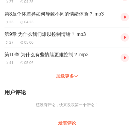
74-76章—— 清扬婉兮
27
04:25
77-79章——星星偷走睡意
80-82章——月亮失语
第8章个体差异如何导致不同的情绪体验？.mp3
83-85章——翼繯
23
04:23
86-88章——洞中蟹
89-9章——炽音声声
第9章 为什么我们难以控制情绪？.mp3
92-94章——阿江QAQ
27
05:00
95-97章——春夜寻鹿
98-100章——欣欣雨
第10章 为什么有些情绪更难控制？.mp3
41
05:06
加载更多
用户评论
还没有评论，快来发表第一个评论！
发表评论