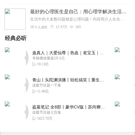
最好的心理医生是自己：用心理学解决生活难题｜摆脱抑郁、焦虑、拖延、嫉妒、负能量等｜做情绪的主人
生活中的大多数问题都是心理问题！内容简介人生在世，都会遇到伤心事、苦恼事，使人痛苦不堪。掌握心理保健及进行自我慰藉的基本方法，及时排除心理障...
17.37万
193
个人成长
经典必听
蛊真人｜大爱仙尊｜热血｜老宝玉｜多人VIP免费有声剧
专辑播放量超19.1亿
19.13亿
青山丨头陀渊演播丨轻松搞笑丨重生穿越丨古代权谋丨VIP免费 | 多人有声剧
连载节目超一千集
11.40亿
盗墓笔记 全8部丨豪华CV版丨苏尚卿&边江 领衔 多人有声剧丨冠声文化丨南派三叔
连载节目超七百集
1823.70万