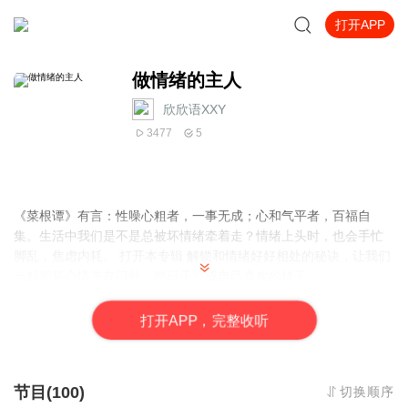
打开APP
做情绪的主人
欣欣语XXY
3477
5
《菜根谭》有言：性噪心粗者，一事无成；心和气平者，百福自
集。生活中我们是不是总被坏情绪牵着走？情绪上头时，也会手忙
脚乱，焦虑内耗。 打开本专辑 解锁和情绪好好相处的秘诀，让我们
一起把坏心情关在门外，把日子过成自己喜欢的样子。
此专辑由欣欣雨领衔演播，喜马拉雅喜播教育 攀登计划47期23班众
同学合力助演，特别鸣谢玄青老刺猬班班；七月羽声班班；晓雅班
打
开
A
P
P，完整收听
班
主创团队：
1—10章——欣欣雨
节目(100)
切换顺序
11-13章——陌小丁