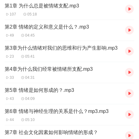
14-16章——鲁智深倒拔垂杨柳
第1章 为什么总是被情绪支配.mp3
17-19章——米乐牙
107
05:18
20-22章——瑶十一
23-25章——关关逐月吟
第2章 情绪的定义和意义是什么？.mp3
26-28章——欣欣雨
49
04:45
29-31章——喵耳
32-34章——神之韵音
第3章为什么情绪对我们的思维和行为产生影响.mp3
35-37章——兔叽小声优
23
05:41
38-40章——雪飘零
41-43章——周林安琪
第4章为什么我们经常被情绪所支配.mp3
44-46章——米米妈妈的成长
33
04:31
47-49章——琮容有魚
50-52章——cv勿忘初
第5章 情绪是如何形成的？.mp3
53-55章——钱璟可观韦
56-58章——杨柳依依
43
04:09
59-61章——云书昀
第6章 情绪与神经生理的关系是什么？mp3.mp3
62-64章——羊羊的快乐生活
65-67章——源满
44
05:10
68-70章——云间拾碎音
第7章 社会文化因素如何影响情绪的形成？
71-73章——起飞吧猫仔