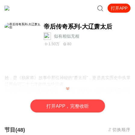
打开APP
帝后传奇系列-大辽萧太后
似有相似无相
1.50万
80
她，是《杨家将》故事中那位神秘的“萧太后”，更是真实历史中执掌
辽国命运二十七年的铁血统治者。
本专辑将带您穿透演义传说，回归正史现场，全景式展现萧太后
（萧绰）如何从一位权臣之女，成长为奠定辽朝极盛时代的核心人
物：
打
开
A
P
P，完整收听
双重身份：太后与帝王
她不仅是辽景宗的贤后、辽圣宗的母亲，更是辽朝实际上的“女帝”。
在丈夫早逝、幼主继位的危局中，她以太后之名行皇帝之实，稳定
朝局，开疆拓土。
节目(48)
切换顺序
铁腕改革：汉化与强兵