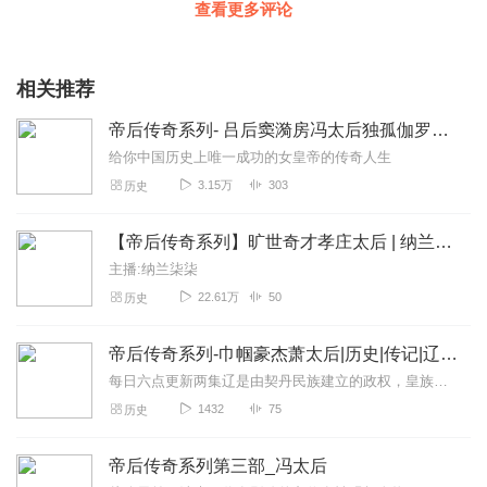
查看更多评论
相关推荐
帝后传奇系列- 吕后窦漪房冯太后独孤伽罗长孙皇后武则天孝庄慈禧| 古代皇后传奇
给你中国历史上唯一成功的女皇帝的传奇人生
3.15万
303
历史
【帝后传奇系列】旷世奇才孝庄太后 | 纳兰柒柒演播 & 燕儿暖暖制作
主播:纳兰柒柒
22.61万
50
历史
帝后传奇系列-巾帼豪杰萧太后|历史|传记|辽|宋|契丹|燕云十六州|杨家将
每日六点更新两集辽是由契丹民族建立的政权，皇族耶律氏和萧氏世代联姻，皇后多为萧氏。我们经常说的这位萧太后，指的就是辽景宗耶律贤的妻子萧绰。也是《杨家将》...
1432
75
历史
帝后传奇系列第三部_冯太后