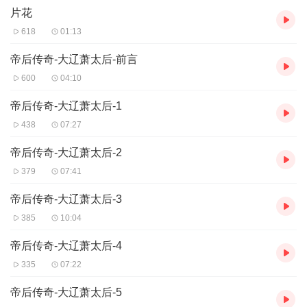
片花
她大胆推行汉化改革，重用汉臣，开科取士；同时整顿军队，亲率
铁骑南征北战，使辽朝步入“幅员万里，声威浩荡”的鼎盛时期。
618
01:13
旷世情谊：君臣与知己
她与汉臣韩德让超越世俗的情谊与政治同盟，既是私密的感情羁
帝后传奇-大辽萧太后-前言
绊，更是托付江山的绝对信任。这段关系如何影响辽国国运？
600
04:10
澶渊之盟：武功与文治
她以战促和，签订影响中国历史格局百余年的“澶渊之盟”，开创宋辽
帝后传奇-大辽萧太后-1
百年和平，展现了超越时代的政治智慧。
438
07:27
帝王之师：母亲与政治家
她亲手培养出辽朝最杰出的君主——辽圣宗，她的政治遗产如何通
帝后传奇-大辽萧太后-2
过儿子延续，最终造就辽国黄金时代？
379
07:41
本专辑基于《辽史》《契丹国志》等正史文献，结合最新学术研究
成果，以生动叙事还原一位女政治家的崛起之路、治国之术与情感
帝后传奇-大辽萧太后-3
世界。不仅讲述她的杀伐决断，更揭示她在男性主导的权力世界
中，如何以智慧、魄力与柔情，书写属于自己的——也是整个辽朝
385
10:04
的——传奇篇章。
聆听本书，您将听到：
帝后传奇-大辽萧太后-4
•一位女性如何在内忧外患中掌控帝国命脉
335
07:22
•一段超越身份与族群的深刻信任关系
•一场改变中国北方格局的深刻社会变革
帝后传奇-大辽萧太后-5
•一个游牧帝国如何在她手中完成文明蜕变