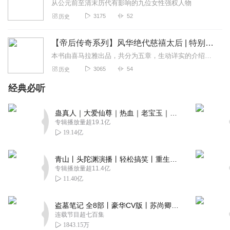
从公元前至清末历代有影响的九位女性强权人物
3175
52
历史
【帝后传奇系列】风华绝代慈禧太后 | 特别美的女神演播 & 宝剑烽制作 |历史人
本书由喜马拉雅出品，共分为五章，生动详实的介绍了慈禧太后精彩跌宕的一生。听特别美的女神娓娓道来，后期制作宝剑烽用声音塑造世界第一章官宦世家...
3065
54
历史
经典必听
蛊真人｜大爱仙尊｜热血｜老宝玉｜多人VIP免费有声剧
专辑播放量超19.1亿
19.14亿
青山丨头陀渊演播丨轻松搞笑丨重生穿越丨古代权谋丨VIP免费 | 多人有声剧
专辑播放量超11.4亿
11.40亿
盗墓笔记 全8部丨豪华CV版丨苏尚卿&边江 领衔 多人有声剧丨冠声文化丨南派三叔
连载节目超七百集
1843.15万