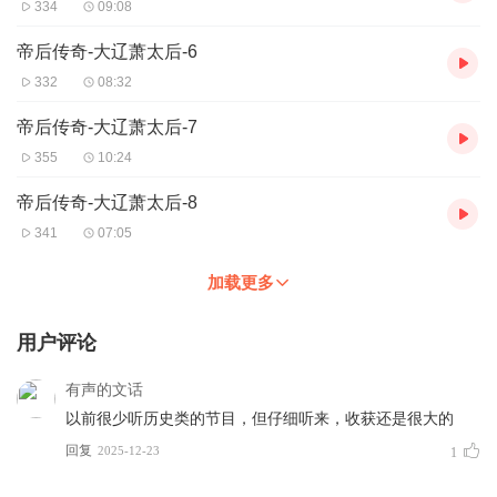
334
09:08
这是属于萧绰的时代——一位太后，开创了一个王朝的盛世。
帝后传奇-大辽萧太后-6
332
08:32
帝后传奇-大辽萧太后-7
355
10:24
帝后传奇-大辽萧太后-8
341
07:05
加载更多
用户评论
有声的文话
以前很少听历史类的节目，但仔细听来，收获还是很大的
回复
2025-12-23
1