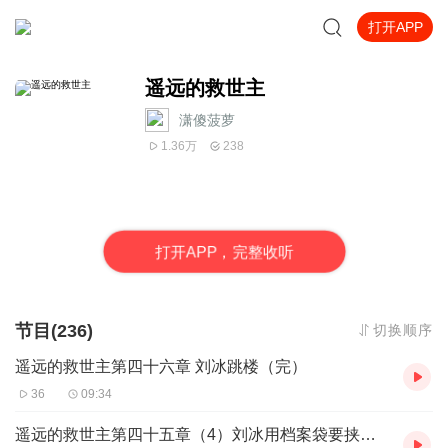
打开APP
遥远的救世主
潇傻菠萝
1.36万
238
打
开
A
P
P，完整收听
节目(236)
切换顺序
遥远的救世主第四十六章 刘冰跳楼（完）
36
09:34
遥远的救世主第四十五章（4）刘冰用档案袋要挟欧阳雪