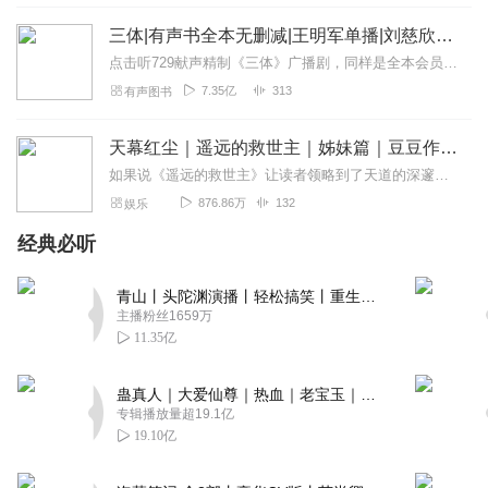
肖亚文这小姐姐懂得保持距离感，亲近但不捆绑，她的人情
三体|有声书全本无删减|王明军单播|刘慈欣原著
世故，藏着大智慧。
点击听729献声精制《三体》广播剧，同样是全本会员免费畅听，快来感受声音大戏的魅力！【购买须知】1、本作品部分集数为免费试听。2、版权归原作者所有，严禁翻录成任...
回复
2026-05-19
0
7.35亿
313
有声图书
欧辰洛熙
天幕红尘｜遥远的救世主｜姊妹篇｜豆豆作品
丁元英与韩楚风二人的眼界格局高度契合，看透世事心性相
近，无需客套，自有默契相伴。
如果说《遥远的救世主》让读者领略到了天道的深邃和神奇，让我们不禁感慨：人原来可以这样活着。那么《天幕红尘》则是对《遥远的救世主》最好的解读。主人公叶子农如禅谒般...
876.86万
132
娱乐
回复
2026-05-19
0
经典必听
仔纾
精神上跪着的人，永远站不起来，唯有打破等、靠、要的执
青山丨头陀渊演播丨轻松搞笑丨重生穿越丨古代权谋丨VIP免费 | 多人有声剧
念，才能完成自我救赎之路。
主播粉丝1659万
11.35亿
回复
2026-05-18
0
蛊真人｜大爱仙尊｜热血｜老宝玉｜多人VIP免费有声剧
只有忆点甜
专辑播放量超19.1亿
看透人性不是变得冷漠，而是学会守住边界，知人不评人，
19.10亿
懂人不拆穿，从容处世，方能处一方安稳。
回复
2026-05-18
0