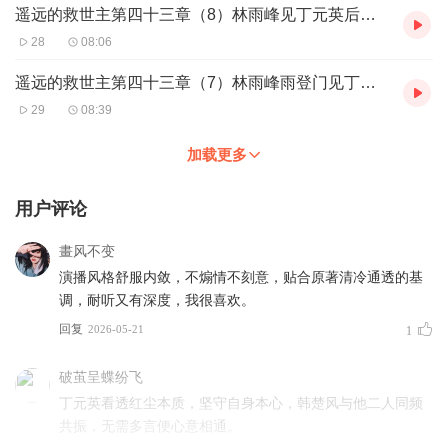
遥远的救世主第四十三章（8）林雨峰见丁元英后的选择
28
08:06
遥远的救世主第四十三章（7）林雨峰雨登门见丁元英
29
08:39
加载更多
用户评论
畫风不变
演播风格舒服内敛，不煽情不刻意，贴合原著清冷通透的基
调，耐听又有深度，我很喜欢。
回复
2026-05-21
1
破茧呈蝶纷飞
丁元英看透红尘本质，坚守自身本心，韩楚风与他二人同频
共振，无需多言便心意相通。