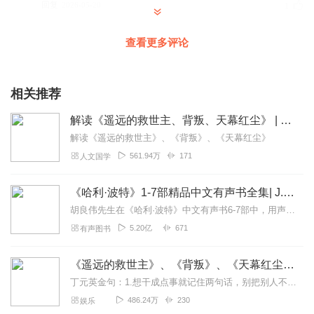
回复
2026-05-20
1
开心火山
查看更多评论
《遥远的救世主》本就是我最喜欢的文学作品之一，最近听
主播演绎的有声书又重温了一遍，声线特别情绪饱满，追更
中…
相关推荐
回复
2026-03-26
1
解读《遥远的救世主、背叛、天幕红尘》 | 天道解读
解读《遥远的救世主》、《背叛》、《天幕红尘》
颖月如歌
561.94万
171
人文国学
博得很好啊，声音真好听呢
回复
2026-03-03
1
《哈利·波特》1-7部精品中文有声书全集| J.K.罗琳原著，光合积木演播
胡良伟先生在《哈利·波特》中文有声书6-7部中，用声音带领着大家继续魔法之旅。为保证作品的一致性，给大家带来完整的魔法体验，我们与版权方PottermoreP...
舒笙浅浅
5.20亿
671
有声图书
主播的声音很好听，极大还原了故事的发生场景。很喜欢的
作品，会一如既往的支持。
《遥远的救世主》、《背叛》、《天幕红尘》 豆豆解读版 | 揭示天道的秘密 | 王志文经典
回复
2026-01-06
1
丁元英金句：1.想干成点事就记住两句话，别把别人不当人了，别把自己太当人了。2.任何一种命运，归根结底都是那种文化属性的产物，不以人的意志为转移。3.不管是文化...
486.24万
230
娱乐
稣稣宝贝