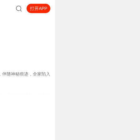
打开APP
，伴随神秘痕迹，全家陷入
雾，深挖家族纠葛，发现白
殒命。最终霍桑凭缜密推理