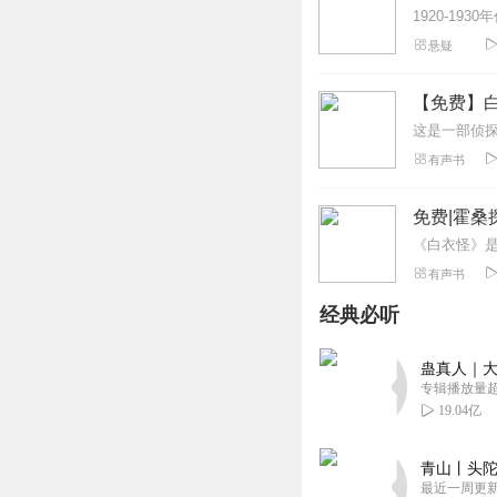
悬疑
【免费】白
有声书
免费|霍桑
有声书
经典必听
蛊真人｜大
专辑播放量超1
19.04亿
青山丨头陀
最近一周更