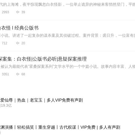
2993
39
衣怪 l 经典公版书
712
20
探案集：白衣怪|公版书必听|悬疑探案推理
3351
68
爱仙尊｜热血｜老宝玉｜多人VIP免费有声剧
9.3亿
渊演播丨轻松搞笑丨重生穿越丨古代权谋丨VIP免费 | 多人有声剧
新