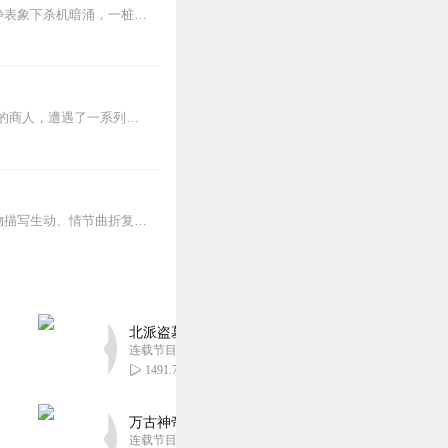
1920-1930年代的上海滩，夜半惊现飘忽白衣怪影，一位举止诡异的神秘来客悄然登门，平静表象下杀机暗涌，一桩桩离奇诡案就此拉开序幕。
这是一部侦探小说。讲述了一起复杂的谋杀案及其侦破过程。案件背景：裘日升，一位富有的商人，遭遇了一系列神秘事件，包括家中出现白色怪物的传闻，自己最终惨遭谋杀。侦探...
《白衣怪》是被认为最能代表“霍桑探案系列”文学水平的一个中篇小说。故事内容丰富、人物描写生动、情节曲折复杂，是中国近现代侦探小说的杰出作品。作者程小青，是中国现...
北派盗墓笔记丨头陀渊出品丨悬疑灵异丨摸金校尉丨
连载节目超四百集
1491.70万
万古神帝丨玄幻丨热血丨紫襟团队演播丨多人有声
连载节目超二百集