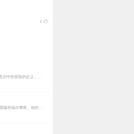
0
人们都说侦探生活是一冒险生活。是的，这句话我自然承认，不过，据我的经验所得，我的意识中的冒险的定义，也许和一般人的有些差别。我觉得在侦探生活的冒险之中，往往使人...
程小青是中国现代侦探小说“第一人”，有“东方的柯南道尔”美誉；他笔下的霍桑，简直就是中国版的福尔摩斯。他的作品《白衣怪》内容扑朔迷离，情节曲折跌宕，人物刻画生动...