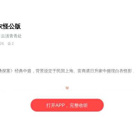
衣怪公版
云淡青青处
26
2
桑探案》经典中篇，背景设定于民国上海。富商裘日升家中频现白衣怪影
之际，裘日升离奇身亡，法医鉴定为受惊引发心脏衰竭。霍桑拨开鬼神迷
所扮。
打
开
A
P
P，完整收听
为报父仇（其父遭裘日升陷害致死），借扮鬼寻证，意外导致裘日升受惊
的迷局。