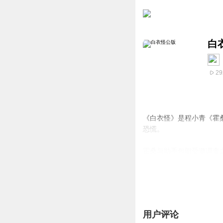
白
29
《白衣怪》是程小青《霍
恐慌。
霍桑与助手包朗受邀调查
衣怪是老仆方林生受指使
真相是裘日升侄儿裘海峰
破案，揭开这场裹挟恩怨
用户评论