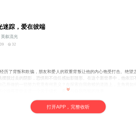
光迷踪，爱在彼端
英叙流光
09
32
经历了背叛和欺骗，朋友和爱人的双重背叛让他的内心饱受打击。绝望
法摆脱过去的阴影，恐惧和不信任感如影随形。在这个新世界中，他依旧
自己所做的一切努力究竟有何意义？在探索自我救赎的道路上，主角将如
本小说将带你走进一个关于成长、勇气与自我救赎的故事。
打
开
A
P
P，完整收听