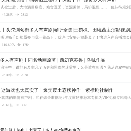
44.36亿
2813
丨头陀渊领衔多人有声剧|畅听全集|王鹤棣、田曦薇主演影视剧
110.60亿
1754
| 多人有声剧丨同名动画原著 | 西幻克苏鲁 | 乌贼作品
23.49亿
2070
】这游戏也太真实了丨爆笑废土霸榜神作丨紫襟剧社制作
20.61亿
3061
爱仙尊｜热血｜老宝玉｜多人VIP免费有声剧