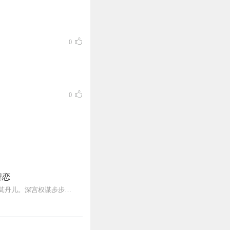
0
0
虐恋
内容简介生日惨遭爱人与闺蜜双重背叛，她含恨离世，意外穿越成天烈国被毁容辱身的废后莫丹儿。深宫权谋步步惊心，江湖阴谋暗流涌动。偏执帝王、邪魅盟主、温润公子、...