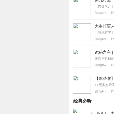
有声书
大奉打更人
有声书
诡秘之主 
有声书
【燃番啦
有声书
经典必听
蛊真人｜大