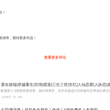
节！
情演绎，期待更多作品！
查看更多评论
爱在彼端|穿越重生|言情|团宠|三生三世|失忆|人仙恋爱|人妖恋|
13.80万
218
丨头陀渊演播丨搞笑热血都市丨伪戒丨VIP免费多人有声剧