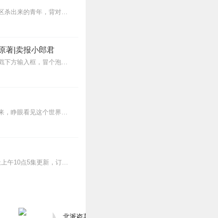
【内容简介】灾变过后，大地满目疮痍。粮食匮乏，资源紧俏，局势混乱……一位从待规划区杀出来的青年，背对着漫天黄沙，孤身来到九区谋生，却不曾想偶然结识三五好友，一念...
原著|卖报小郎君
【冒泡有奖】听说杨千幻那厮要与我一较高下，我许七安要开始装叉了！快进入声音播放页戳下方输入框，冒个泡偷偷告诉我，我要用哪些诗词才能胜过他？说得好的，有赏！202...
蒸汽与机械的浪潮中，谁能触及非凡？历史和黑暗的迷雾里，又是谁在耳语？我从诡秘中醒来，睁眼看见这个世界：枪械，大炮，巨舰，飞空艇，差分机；魔药，占卜，诅咒，倒吊人...
>>更多好听不套路的燃情有声剧，尽在燃番啦剧场↓年度重磅推荐本专辑为VIP免费专辑每天上午10点5集更新，订阅可以听到最新内容哦！每周抽一个专辑五星优质评论送...
北派盗墓笔记丨头陀渊出品丨悬疑灵异丨摸金校尉丨