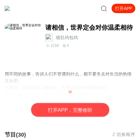
打开APP
请相信，世界定会对你温柔相待
猪肚鸡包鸡
1158
4
用不同的故事，告诉人们不管遇到什么，都不要失去对生活的热情
及热爱。
大家好，欢迎订阅【请相信，世界定会对你温柔相待】
这是一档由猪肚鸡包鸡为大家朗读的正能量故事合集。
在合集中，你将会听到各种人生经历和心路历程，了解到各种各样
的人生境遇和故事，情感与心灵的碰撞，将会带来什么样的领悟与
打
开
A
P
P，完整收听
反思呢?让我们一起感受吧!
本合集将在每周不定时更新，欢迎听众朋友们在评论区留言与我互
动，期待你的到来哦!
节目(30)
切换顺序