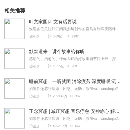
相关推荐
叶文家园|叶文有话要说
欢迎各位关注和订阅我参与创作的喜马自制深夜陪伴谈话栏目《听你说·百态人声》【听你说·百态人声】每晚直播连线真实人间故事|叶文现场互动中|人间冷暖，抱团取暖每周...
3.69亿
2992
生活
默默道来｜讲个故事给你听
感动的、治愈的、伴你入眠的好故事新节目上线，探索现实世界的无尽魅力，追求对生活的真实记录《听见人间真相》（点击名称，直达专辑）网易人间故事集持续更新中，邀您关注...
16.15亿
989
生活
睡前冥想：一听就困 消除疲劳 深度睡眠 沉浸体验
如果你还感到焦虑、困惑、无助，添加vx：xinshejie2018、vx公众号：宣萱心伴，与主播宣萱开启心灵交流之旅，共建温暖的精神家园！如果你喜欢我的内容，请...
2553.46万
337
生活
正念冥想 | 减压冥想 音乐疗愈 安神静心 解郁降噪
如果你还感到焦虑、困惑、无助，添加vx：xinshejie2018、vx公众号：宣萱心伴，与主播宣萱开启心灵交流之旅，共建温暖的精神家园！如果你喜欢我的内容，请...
4952.97万
667
生活