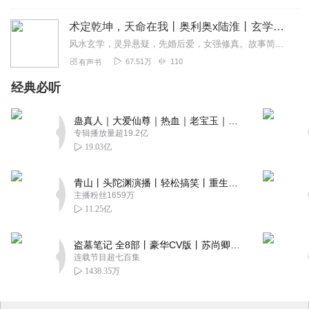
术定乾坤，天命在我丨奥利奥x陆淮丨玄学灵异悬疑风水丨陆逢时丨多人有声剧
风水玄学，灵异悬疑，先婚后爱，女强修真。故事简介：现代顶级风水师穿越北宋，睁眼就是地狱开局——被姘头谋财害命，原主留下的烂摊子臭名昭著，冷面夫君厌她入骨。陆逢时...
67.51万
110
有声书
经典必听
蛊真人｜大爱仙尊｜热血｜老宝玉｜多人VIP免费有声剧
专辑播放量超19.2亿
19.03亿
青山丨头陀渊演播丨轻松搞笑丨重生穿越丨古代权谋丨VIP免费 | 多人有声剧
主播粉丝1659万
11.25亿
盗墓笔记 全8部丨豪华CV版丨苏尚卿&边江 领衔 多人有声剧丨冠声文化丨南派三叔
连载节目超七百集
1438.35万