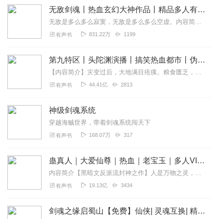
无敌剑魂丨热血玄幻大神作品丨精品多人有声剧丨爆更
无敌是多么多么寂寞，无敌是多么多么空虚。内容简介天有九重，人有九转，剑有九心！一代帝王身遭惨死，携九绝剑，诸天灭地！我既生，自当一剑平天下，九绝出，天地...
831.22万
1199
有声书
第九特区丨头陀渊演播丨搞笑热血都市丨伪戒丨VIP免费多人有声剧
【内容简介】灾变过后，大地满目疮痍。粮食匮乏，资源紧俏，局势混乱……一位从待规划区杀出来的青年，背对着漫天黄沙，孤身来到九区谋生，却不曾想偶然结识三五好友，一念...
44.41亿
2813
有声书
神级剑魂系统
穿越海贼世界，带着剑魂系统闯天下
168.07万
317
有声书
蛊真人｜大爱仙尊｜热血｜老宝玉｜多人VIP免费有声剧
内容简介【黑暗文反派流封神之作】人是万物之灵，蛊是天地真精。一个穿越者不断重生的故事。一个养蛊、炼蛊、用蛊的奇特世界。配音组（男角色）老宝玉旁白...
19.13亿
3434
有声书
剑魂之缘启蜀山【免费】仙侠| 灵魂互换| 精品必听