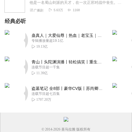
他是一名蜀山剑派的天才，在一次正邪对战中丧生。他是一名异界公认的废物，因一次争风吃醋而死亡。当两人因为偶然的机会灵魂互换，他怀着蜀山绝技重生在异界。发现蜀山绝技...
5.63万
1168
广播剧
经典必听
蛊真人｜大爱仙尊｜热血｜老宝玉｜多人VIP免费有声剧
专辑播放量超19.1亿
19.13亿
青山丨头陀渊演播丨轻松搞笑丨重生穿越丨古代权谋丨VIP免费 | 多人有声剧
连载节目超一千集
11.39亿
盗墓笔记 全8部丨豪华CV版丨苏尚卿&边江 领衔 多人有声剧丨冠声文化丨南派三叔
连载节目超七百集
1797.20万
© 2014-
2026
喜马拉雅 版权所有