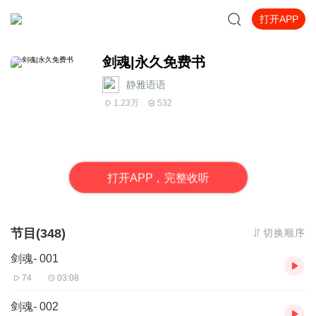
打开APP
剑魂|永久免费书
静雅语语
1.23万
532
打
开
A
P
P，完整收听
节目(348)
切换顺序
剑魂- 001
74
03:08
剑魂- 002