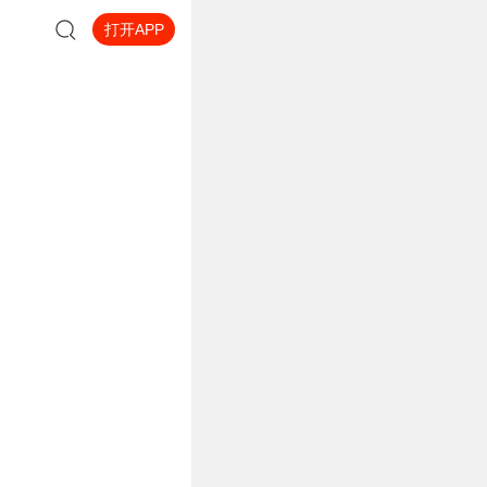
打开APP
否则永堕鬼蜮。