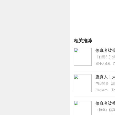
主播介绍：一个在年轻时
授课人；决定在最好的年
推荐人群：修真爱好者，
相关推荐
修真者被丢
个人成长
蛊真人｜大
有声书
修真者被
（惊爆）修