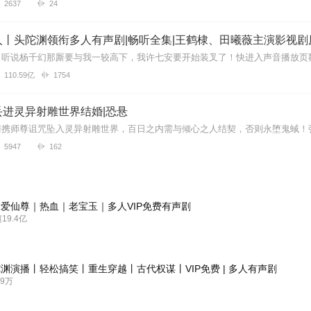
2637
24
丨头陀渊领衔多人有声剧|畅听全集|王鹤棣、田曦薇主演影视剧
110.59亿
1754
丢进灵异射雕世界结婚|恐悬
5947
162
爱仙尊｜热血｜老宝玉｜多人VIP免费有声剧
9.4亿
渊演播丨轻松搞笑丨重生穿越丨古代权谋丨VIP免费 | 多人有声剧
9万