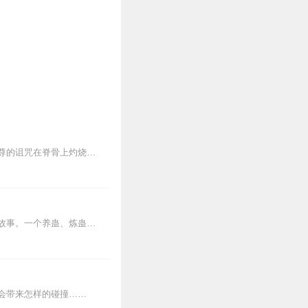
人；一个曾在讲台活跃的
…
【仙游引】烛火将熄时，她摸到了活人温度。修真者唐婉清被抛进鬼气森森的射雕世界，师尊的诅咒在脊骨上灼烧：百日之内与倾心之人结契，否则永堕鬼蜮。...
内容简介【黑暗文反派流封神之作】人是万物之灵，蛊是天地真精。一个穿越者不断重生的故事。一个养蛊、炼蛊、用蛊的奇特世界。配音组（男角色）老宝玉旁白...
会带来怎样的碰撞……