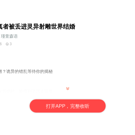
真者被丢进灵异射雕世界结婚
瑾萱森语
6
3
雕？诡异的错乱等待你的揭秘
火将熄时，她摸到了活人温度。
森森的射雕世界，师尊的诅咒在脊背上灼烧：百日之内与倾心之人结契，
梅超风化蛇发女鬼，黄蓉的纸人总在子时叩窗。
打
开
A
P
P，完整收听
那，她忽然颤栗—当郭靖的掌心浮现尸斑，谁才是活人？