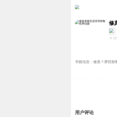
修
12
书籍信息：修真？梦回射
内容重点：【仙游引】烛
修真者唐婉清被抛进鬼气
张家口的牌坊滴着黑血，
血色盖头下指尖相触的刹
用户评论