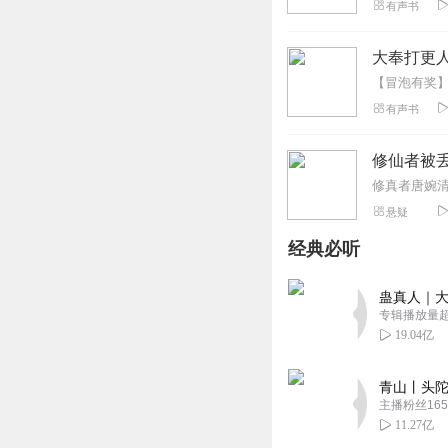
有声书
大奉打更人
有声书
修仙者被
悬疑
经典必听
蛊真人｜大
专辑播放量超1
19.04亿
青山丨头陀
主播粉丝165
11.27亿