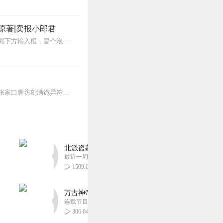
原著|卖报小郎君
【冒泡有奖】听说杨千幻那厮要与我一较高下，我许七安要开始装叉了！快进入声音播放页戳下方输入框，冒个泡偷偷告诉我，我要用哪些诗词才能胜过他？说得好的，有赏！202...
修真者唐婉清携师尊诅咒坠入灵异射雕世界，百日之内需与倾心之人结契，否则永堕鬼蜮！张家口牌坊刻满诡异符文，梅超风化身为蛇发女鬼，黄蓉纸人子时叩窗，连郭靖掌心都隐现...
北派盗墓笔记丨头陀渊出品丨悬疑灵异丨摸金校尉丨
最近一周更新
1509.04万
万古神帝丨玄幻丨热血丨紫襟团队演播丨多人有声
连载节目超二百集
306.04万