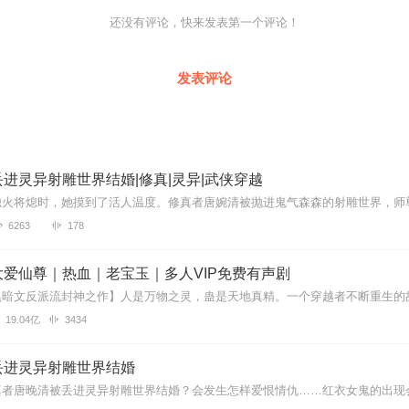
，亲历从那个年代录播到直播的广播人；一个从业30余载的金融职业经理
还没有评论，快来发表第一个评论！
龄重启人生新的篇章，一切格式化，从头再来，回到曾经热爱的话筒前…
发表评论
灵异阅读者，志趣相同者，同龄相惜者
进灵异射雕世界结婚|修真|灵异|武侠穿越
6263
178
爱仙尊｜热血｜老宝玉｜多人VIP免费有声剧
19.04亿
3434
丢进灵异射雕世界结婚
真者唐晚清被丢进灵异射雕世界结婚？会发生怎样爱恨情仇……红衣女鬼的出现