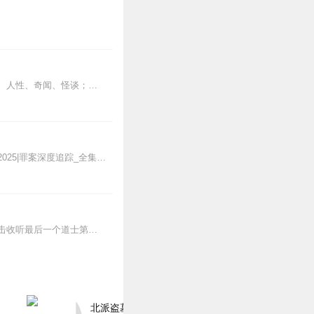
您即将收听到的是由大凯为您播讲的短篇故事合集，本专辑包涵悬疑、鬼故事、刑侦、探案、人性、奇闻、怪谈；内容丰富，欢迎订阅！私自转载必究！超精彩作品已全新发布！点击...
全新专辑《吕鹏大案纪实2025|罪案深度追踪》上线，点击右边链接订阅收听~吕鹏大案纪实2025|罪案深度追踪_全集免费在线阅读收听下载-喜马拉雅上线福利活动...
史诗级风水巨作《最后一个道士》第二部点击收听最后一个道士第一部《最后一个道士》点击收听最后一个道士第三部《一代天师》《道门往事》精品多人剧全网首发！全网超40亿...
北派盗墓笔记丨头陀渊出品丨悬疑灵异丨摸金校尉丨