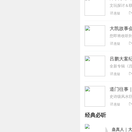
文玩探讨＆联
悬疑
大凯故事会：
悬疑
吕鹏大案
悬疑
道门往事
悬疑
经典必听
蛊真人｜大