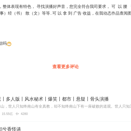
整体表现有特色， 寻找演播好声音，您完全符合我司要求， 可 以 腰 请
）经（书） 散（文）等等..可 以 拿 到 广告 收益，在我动态作品查阅图片
信吗
查看更多评论
惹丨多人版丨风水秘术丨爆笑丨都市丨悬疑丨骨头演播
15.55亿
4280
|兮香怪谈