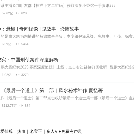
系主播＆加听友群【扫描下方二维码】获取深夜小茶馆一手资讯↓↓↓
57.62亿
628
悬疑 | 奇闻怪谈 | 鬼故事 | 恐怖故事
6.59亿
5464
纪实：中国刑侦案件深度解析
1.92亿
3270
｜《最后一个道士》第二部｜风水秘术神作 夏忆著
8112.76万
884
爱仙尊｜热血｜老宝玉｜多人VIP免费有声剧