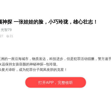
颜神探 一张娃娃的脸，小巧玲珑，雄心壮志！
光智79
27
21
-亚洲的一座沿海城市，物质发达，科技进步，但是犯罪活动猖獗，警方速
远保持女孩容颜的神秘神探--包玲珑。
一条獒犬谛听，成为犯罪分子闻风丧胆的克星！
打
开
A
P
P，完整收听