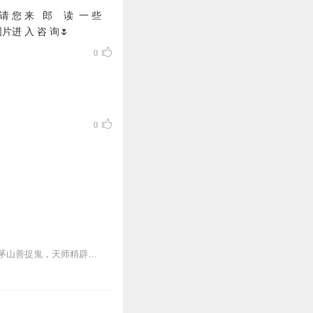
 您 来 郎 读 一 些
进 入 咨 询🌷
0
0
内容简介终南山，世人只知终南山有全真教，却不知终南山下有一座破败的道观。世人只知茅山善捉鬼，天师精辟邪，杨公会风水，却不知古井观人最懂天道。那一天，古井观的人...