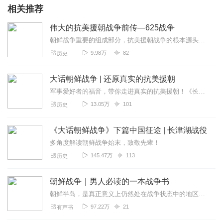
相关推荐
伟大的抗美援朝战争前传—625战争
朝鲜战争重要的组成部分，抗美援朝战争的根本源头，节目主题：伟大的抗美援朝战争前传主播介绍：吟筝观澜，一个有温度的，专业的历史、军事主播
9.98万
82
历史
大话朝鲜战争 | 还原真实的抗美援朝
军事爱好者的福音，带你走进真实的抗美援朝！《长津湖》的“美械志愿军”：谁说我没好装备，玩得比美军还溜；北极熊团是不是美军王牌部队？长津湖之战十年前就被团灭一次《...
13.05万
101
历史
《大话朝鲜战争》下篇中国征途 | 长津湖战役
多角度解读朝鲜战争始末，致敬先辈！
145.47万
113
历史
朝鲜战争｜男人必读的一本战争书
朝鲜半岛，是真正意义上仍然处在战争状态中的地区，至今没有签订任何和平协议。朝鲜战争原是朝鲜半岛上的朝韩之间的民族内战，后分别支持朝韩...
97.22万
21
有声书