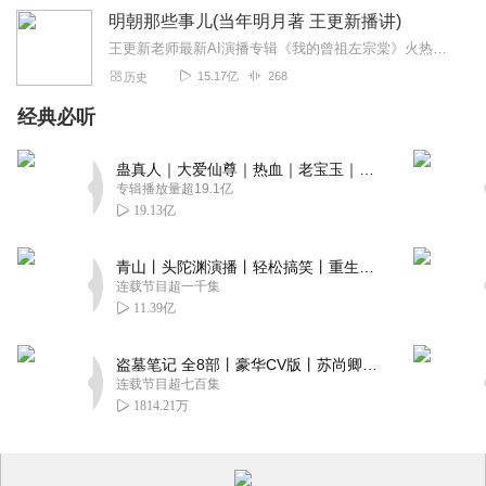
明朝那些事儿(当年明月著 王更新播讲)
王更新老师最新AI演播专辑《我的曾祖左宗棠》火热更新中！从曾孙视角看帝国脊梁左宗棠的B面人生！【大咖推荐】明月的写作不仅笔锋活泼幽默，而且加进了自己的感悟，这就...
15.17亿
268
历史
经典必听
蛊真人｜大爱仙尊｜热血｜老宝玉｜多人VIP免费有声剧
专辑播放量超19.1亿
19.13亿
青山丨头陀渊演播丨轻松搞笑丨重生穿越丨古代权谋丨VIP免费 | 多人有声剧
连载节目超一千集
11.39亿
盗墓笔记 全8部丨豪华CV版丨苏尚卿&边江 领衔 多人有声剧丨冠声文化丨南派三叔
连载节目超七百集
1814.21万