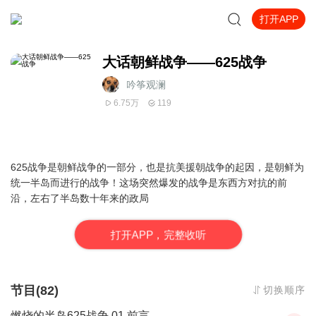
打开APP
大话朝鲜战争——625战争
吟筝观澜
6.75万
119
625战争是朝鲜战争的一部分，也是抗美援朝战争的起因，是朝鲜为
统一半岛而进行的战争！这场突然爆发的战争是东西方对抗的前
沿，左右了半岛数十年来的政局
打
开
A
P
P，完整收听
节目(82)
切换顺序
燃烧的半岛625战争 01 前言