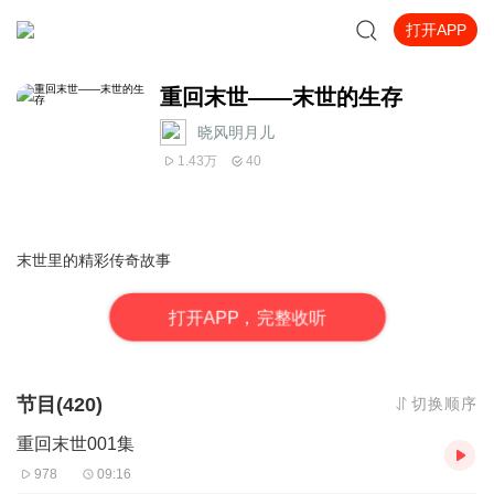
打开APP
重回末世——末世的生存
晓风明月儿
1.43万
40
末世里的精彩传奇故事
打
开
A
P
P，完整收听
节目(420)
切换顺序
重回末世001集
978
09:16