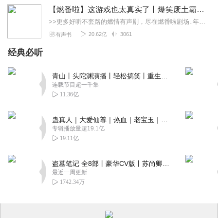
【燃番啦】这游戏也太真实了丨爆笑废土霸榜神作丨紫襟剧社制作
>>更多好听不套路的燃情有声剧，尽在燃番啦剧场↓年度重磅推荐本专辑为VIP免费专辑每天上午10点5集更新，订阅可以听到最新内容哦！每周抽一个专辑五星优质评论送...
20.62亿
3061
有声书
经典必听
青山丨头陀渊演播丨轻松搞笑丨重生穿越丨古代权谋丨VIP免费 | 多人有声剧
连载节目超一千集
11.36亿
蛊真人｜大爱仙尊｜热血｜老宝玉｜多人VIP免费有声剧
专辑播放量超19.1亿
19.11亿
盗墓笔记 全8部丨豪华CV版丨苏尚卿&边江 领衔 多人有声剧丨冠声文化丨南派三叔
最近一周更新
1742.34万