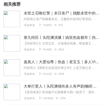
相关推荐
末世之召唤红警｜末日丧尸｜残酷末世中的生存法则 | 危机 | 暗黑 | 恐怖
内容简介丧尸病毒爆发后，王鹏意外获得红警系统，他从长沙出发，历经艰险前往成都寻找妹妹。途中，他遭遇各种危险，包括与丧尸的战斗、与恶人的冲突等。他的士兵阿诺和兰...
76.89万
374
有声书
第九特区丨头陀渊演播丨搞笑热血都市丨伪戒丨VIP免费多人有声剧
【内容简介】灾变过后，大地满目疮痍。粮食匮乏，资源紧俏，局势混乱……一位从待规划区杀出来的青年，背对着漫天黄沙，孤身来到九区谋生，却不曾想偶然结识三五好友，一念...
44.40亿
2813
有声书
蛊真人｜大爱仙尊｜热血｜老宝玉｜多人VIP免费有声剧
内容简介【黑暗文反派流封神之作】人是万物之灵，蛊是天地真精。一个穿越者不断重生的故事。一个养蛊、炼蛊、用蛊的奇特世界。配音组（男角色）老宝玉旁白...
19.11亿
3434
有声书
大奉打更人丨头陀渊领衔多人有声剧|畅听全集|王鹤棣、田曦薇主演影视剧原著|卖报小郎君
【冒泡有奖】听说杨千幻那厮要与我一较高下，我许七安要开始装叉了！快进入声音播放页戳下方输入框，冒个泡偷偷告诉我，我要用哪些诗词才能胜过他？说得好的，有赏！202...
110.64亿
1754
有声书