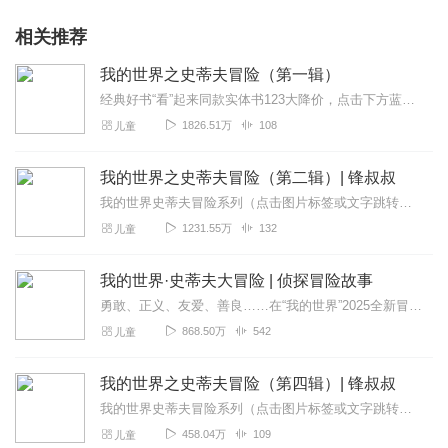
相关推荐
我的世界之史蒂夫冒险（第一辑）
经典好书“看”起来同款实体书123大降价，点击下方蓝色链接优惠购我的世界·史蒂夫冒险故事（第一辑1-6·套装6册）【最全】我的世界节目单指引点击节目名可跳...
1826.51万
108
儿童
我的世界之史蒂夫冒险（第二辑）| 锋叔叔
我的世界史蒂夫冒险系列（点击图片标签或文字跳转到专辑收听）【最新上线】【最全】锋叔叔必听专辑指引：紫灵村长系列（双子动漫著）星空物语全系列（双子动漫著）紫灵大...
1231.55万
132
儿童
我的世界·史蒂夫大冒险 | 侦探冒险故事
勇敢、正义、友爱、善良……在“我的世界”2025全新冒险中，你都能一一寻找到！热爱自由又有点臭脾气的史蒂夫、勇敢善良却有着一半女巫血统的艾利克斯、胆小怕事但偶尔...
868.50万
542
儿童
我的世界之史蒂夫冒险（第四辑）| 锋叔叔
我的世界史蒂夫冒险系列（点击图片标签或文字跳转到专辑收听）【最新上线】【最全】锋叔叔必听专辑指引：紫灵村长系列（双子动漫著）星空物语全系列（双子动漫著）紫灵大...
458.04万
109
儿童