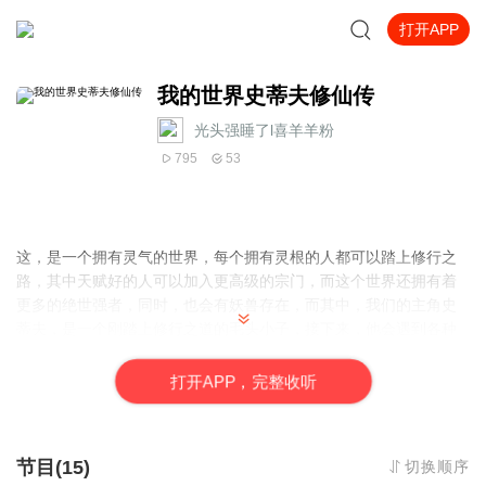
打开APP
我的世界史蒂夫修仙传
光头强睡了l喜羊羊粉
795
53
这，是一个拥有灵气的世界，每个拥有灵根的人都可以踏上修行之
路，其中天赋好的人可以加入更高级的宗门，而这个世界还拥有着
更多的绝世强者，同时，也会有妖兽存在，而其中，我们的主角史
蒂夫，是一个刚踏上修行之道的毛头小子，接下来，他会遇到各种
各样的冒险，许多的修炼功法和丹药，无尽的妖兽袭击，以及对抗
魔修…
打
开
A
P
P，完整收听
节目(15)
切换顺序