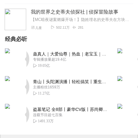
我的世界之史蒂夫侦探社 | 侦探冒险故事
【MC暗夜谜案燃爆开场！】隐姓埋名的史蒂夫在方块世界开起神秘侦探社，萌宠猫土豆用异能当线人，搭档少女艾利克斯组最强探案CP！从顶级藏宝图失窃案到方块大陆连环...
502.11万
281
儿童
经典必听
蛊真人｜大爱仙尊｜热血｜老宝玉｜多人VIP免费有声剧
专辑播放量超19.4亿
19.05亿
青山丨头陀渊演播丨轻松搞笑丨重生穿越丨古代权谋丨VIP免费 | 多人有声剧
主播粉丝1659万
11.27亿
盗墓笔记 全8部丨豪华CV版丨苏尚卿&边江 领衔 多人有声剧丨冠声文化丨南派三叔
连载节目超七百集
1491.33万