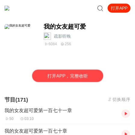
打开APP
我的女友超可爱
疏影听晚
6084
256
打
开
A
P
P，完整收听
节目(171)
切换顺序
我的女友超可爱第一百七十一章
50
03:10
我的女友超可爱第一百七十章