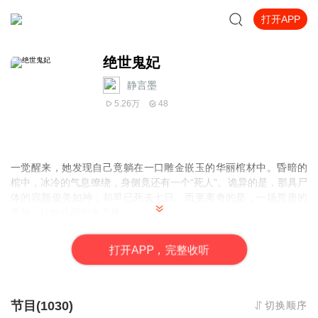
打开APP
绝世鬼妃
静言墨
5.26万
48
一觉醒来，她发现自己竟躺在一口雕金嵌玉的华丽棺材中。昏暗的
棺中，冰冷的气息缭绕，身侧竟还有一个“死人”。诡异的是，那具尸
体的容颜俊美如神，却早已死去七日。而更离奇的是，一场荒唐的
意外，让她在棺中失了身。
打
开
A
P
P，完整收听
就在她以为自己命不久矣之时，那位传说中死去的鬼王夫君竟复活
了——他眼神幽深、霸道而痴情，自此将她宠上天，七夜极致缠
绵，让她以为遇到了命中注定的爱情。
节目(1030)
切换顺序