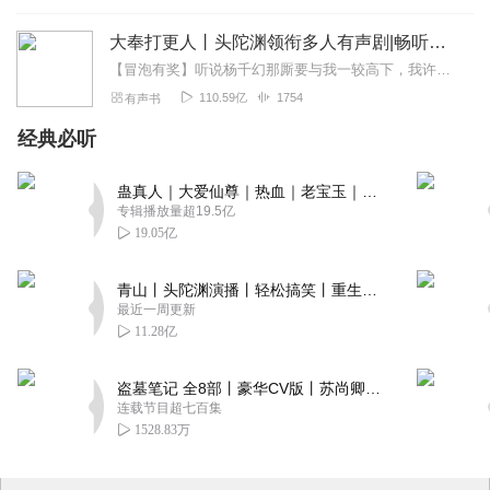
大奉打更人丨头陀渊领衔多人有声剧|畅听全集|王鹤棣、田曦薇主演影视剧原著|卖报小郎君
【冒泡有奖】听说杨千幻那厮要与我一较高下，我许七安要开始装叉了！快进入声音播放页戳下方输入框，冒个泡偷偷告诉我，我要用哪些诗词才能胜过他？说得好的，有赏！202...
110.59亿
1754
有声书
经典必听
蛊真人｜大爱仙尊｜热血｜老宝玉｜多人VIP免费有声剧
专辑播放量超19.5亿
19.05亿
青山丨头陀渊演播丨轻松搞笑丨重生穿越丨古代权谋丨VIP免费 | 多人有声剧
最近一周更新
11.28亿
盗墓笔记 全8部丨豪华CV版丨苏尚卿&边江 领衔 多人有声剧丨冠声文化丨南派三叔
连载节目超七百集
1528.83万