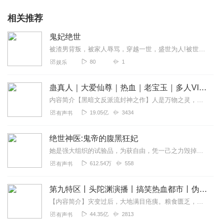
相关推荐
鬼妃绝世
被渣男背叛，被家人辱骂，穿越一世，盛世为人!被世人追杀辱骂没有他站在自己的身旁为她倾尽所有只为她一世安宁"妖儿到夫君这来""你再敢自称夫君我保证让你……"...
80
1
娱乐
蛊真人｜大爱仙尊｜热血｜老宝玉｜多人VIP免费有声剧
内容简介【黑暗文反派流封神之作】人是万物之灵，蛊是天地真精。一个穿越者不断重生的故事。一个养蛊、炼蛊、用蛊的奇特世界。配音组（男角色）老宝玉旁白...
19.05亿
3434
有声书
绝世神医:鬼帝的腹黑狂妃
她是强大组织的试验品，为获自由，凭一己之力毁掉整个组织。再睁眼，沦为人尽可欺的废物大小姐。父亲不慈，继母迫害，还被未婚夫和庶妹联手打入地狱！不曾想，一朝觉醒神医...
612.54万
558
有声书
第九特区丨头陀渊演播丨搞笑热血都市丨伪戒丨VIP免费多人有声剧
【内容简介】灾变过后，大地满目疮痍。粮食匮乏，资源紧俏，局势混乱……一位从待规划区杀出来的青年，背对着漫天黄沙，孤身来到九区谋生，却不曾想偶然结识三五好友，一念...
44.35亿
2813
有声书