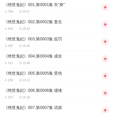
《绝世鬼妃》001.第0001集 失“身”
然而，真相却在第七夜揭开——所有的温柔、宠溺与深情，不过是
一场早已布下的局。她的心被剜，她的情被毁，一场宿命的阴谋，
769
15:47
让她从此坠入无尽深渊。
《绝世鬼妃》002.第0002集 复生
454
16:43
她从被祭品到复仇者，誓要以血为誓，讨回属于自己的一切。
《绝世鬼妃》003.第0003集 惩罚
397
16:45
《绝世鬼妃》004.第0004集 成全
312
15:49
《绝世鬼妃》005.第0005集 受伤
298
13:12
《绝世鬼妃》006.第0006集 缱绻
257
15:18
《绝世鬼妃》007.第0007集 试探