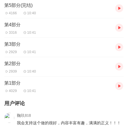
的元素，尽管风格偏西方。新角色飞儿的加入为故事增添了新的看
第5部分(完结)
点，她在武师傅的教导下成为守护者，却因仇恨而走上复仇之路。
4166
10:40
影片在国外获得了不错的评价，IMDB评分6.8。
第4部分
3316
10:41
第3部分
2929
10:41
第2部分
2939
10:40
第1部分
4029
10:41
用户评论
鞠玖818
我会支持这个做的很好，内容丰富有趣，满满的正义！！！