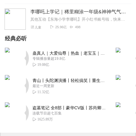
李哪吒上学记｜稀里糊涂一年级&神神气气二年级
其他互动【东海小学李哪吒】开小红书账号啦，快来关注和李哪吒成为好朋友！有机会免费领儿童会员、官方周边！【点击加入】东海小学广播站圈子，更多互动！李哪吒全新冒险番...
25.96亿
498
儿童
经典必听
蛊真人｜大爱仙尊｜热血｜老宝玉｜多人VIP免费有声剧
专辑播放量超19.8亿
19.08亿
青山丨头陀渊演播丨轻松搞笑丨重生穿越丨古代权谋丨VIP免费 | 多人有声剧
最近一周更新
11.32亿
盗墓笔记 全8部丨豪华CV版丨苏尚卿&边江 领衔 多人有声剧丨冠声文化丨南派三叔
连载节目超七百集
1625.89万