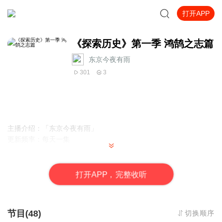
打开APP
《探索历史》第一季 鸿鹄之志篇
东京今夜有雨
301
3
主播介绍：「东京今夜有雨」
更新频率：每天一集
打
开
A
P
P，完整收听
节目(48)
切换顺序