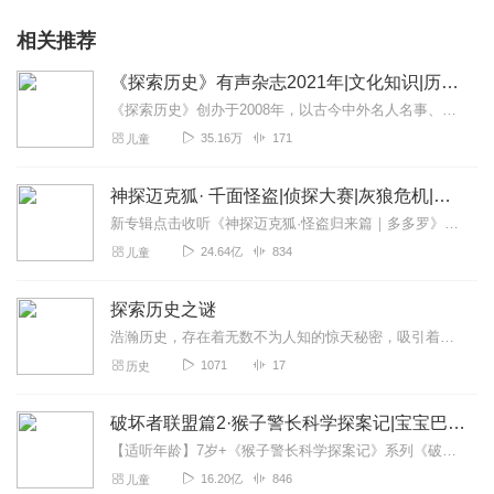
相关推荐
《探索历史》有声杂志2021年|文化知识|历史故事
《探索历史》创办于2008年，以古今中外名人名事、回味悠长的文物故事、精彩纷呈的历史典故、中华文明起源故事等为主要内容，图文并茂地向少年儿童传递中国优秀传统文化...
35.16万
171
儿童
神探迈克狐· 千面怪盗|侦探大赛|灰狼危机|多多罗
新专辑点击收听《神探迈克狐·怪盗归来篇｜多多罗》！！！>>>点击进入主播橱窗购买《神探迈克狐》系列图书吧!<<<多多罗故事【点击前往】收听多多罗其他好玩有趣的故...
24.64亿
834
儿童
探索历史之谜
浩瀚历史，存在着无数不为人知的惊天秘密，吸引着一代代人疯狂的去探索，追寻其中的答案！
1071
17
历史
破坏者联盟篇2·猴子警长科学探案记|宝宝巴士故事
【适听年龄】7岁+《猴子警长科学探案记》系列《破坏者联盟篇1·猴子警长科学探案记》>>>《破坏者联盟篇2·猴子警长科学探案记》>>>《破坏者联盟篇3·猴子警长科...
16.20亿
846
儿童