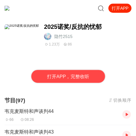
打开APP
2025诺奖/反抗的忧郁
隐竹2515
1.23万
86
打
开
A
P
P，完整收听
节目(97)
切换顺序
韦克麦斯特和声谈判44
66
08:26
韦克麦斯特和声谈判43