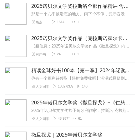
2025诺贝尔文学奖拉斯洛全部作品精讲 含撒旦探戈
那是一个几乎被遗忘的地方。雨下个不停，泥泞吞没了脚印，也模糊了时间。那是一片荒废的庄园，旧时曾经繁忙，如今却只剩下几户人家——他们各自蜷缩在破败的屋子里，等待着...
1614
11
热点
2025诺贝尔文学奖作品（克拉斯诺霍尔卡伊•拉斯
书籍信息：2025年诺贝尔文学奖作品《撒旦探戈》内容重点：全文阅读主播介绍：热爱洞察推荐人群：喜好文学作品
24
1
有声书
精读全球好书100本【第一季】2024年诺奖素食者
你有一个福利待领取【限时免费收听】沉浸式悬疑剧场，带你在线破案↓↓↓神探狄仁杰|揭秘古代刑侦档案|大案纪实【戳我直达】全网收听量亿级主播，历史系列粉丝催更热门...
1882.63万
146
人文国学
2025年诺贝尔文学奖《撒旦探戈》+《仁慈的关系》+《反抗的忧郁》三部曲全解读 | 拉斯洛代表作 诺奖
2025年诺贝尔文学奖授予匈牙利作家：拉斯洛·克拉斯纳霍尔凯。他用极度缓慢的文字，书写人类在末日与虚无中的挣扎与尊严。本专辑精选其三部代表作：《撒旦探戈》：绝望...
48.98万
61
人文国学
撒旦探戈｜2025年诺贝尔文学奖