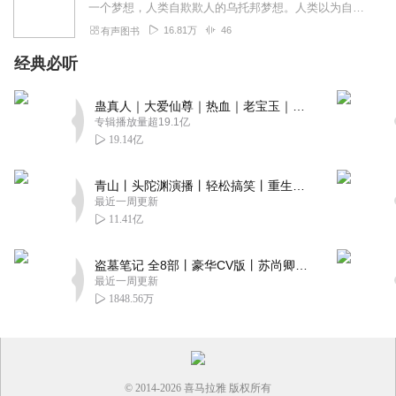
一个梦想，人类自欺欺人的乌托邦梦想。人类以为自己很强大，强大到能够挣脱上帝，但他们逃不出魔鬼的圈套，所有自以为聪明的努力不过都是在跳撒旦探戈，在原地踯躅。无路可...
16.81万
46
有声图书
经典必听
蛊真人｜大爱仙尊｜热血｜老宝玉｜多人VIP免费有声剧
专辑播放量超19.1亿
19.14亿
青山丨头陀渊演播丨轻松搞笑丨重生穿越丨古代权谋丨VIP免费 | 多人有声剧
最近一周更新
11.41亿
盗墓笔记 全8部丨豪华CV版丨苏尚卿&边江 领衔 多人有声剧丨冠声文化丨南派三叔
最近一周更新
1848.56万
© 2014-
2026
喜马拉雅 版权所有