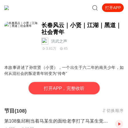
打开APP
长春风云｜小贤｜江湖｜黑道｜
社会青年
洪武之声
3.81万
45
本故事讲述了孙世贤（小贤），一个出生于六二年的南关少年，如
何从混社会的叛逆青年转变为“传奇”
打
开
A
P
P，完整收听
节目(108)
切换顺序
第108集邱刚当着马某生的面给老李打了马某生觉是没给自己面子