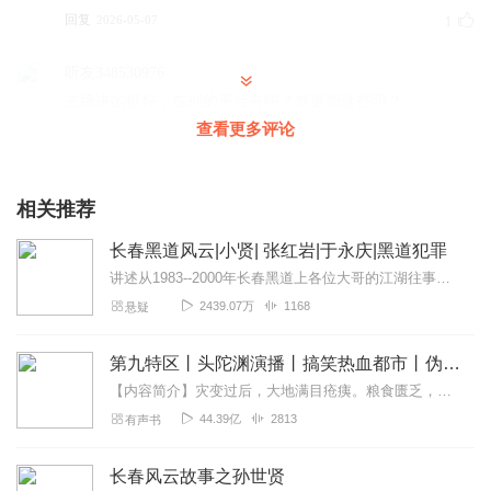
回复
2026-05-07
1
听友348530976
主播讲的挺好，在别的平台有吗？就更新这些吗？
查看更多评论
回复
2026-07-30
0
相关推荐
长春黑道风云|小贤| 张红岩|于永庆|黑道犯罪
讲述从1983--2000年长春黑道上各位大哥的江湖往事他们是如果从底层混到长春江湖大哥的位置在这十几年之中各位黑道大哥也是你方唱罢我登场
2439.07万
1168
悬疑
第九特区丨头陀渊演播丨搞笑热血都市丨伪戒丨VIP免费多人有声剧
【内容简介】灾变过后，大地满目疮痍。粮食匮乏，资源紧俏，局势混乱……一位从待规划区杀出来的青年，背对着漫天黄沙，孤身来到九区谋生，却不曾想偶然结识三五好友，一念...
44.39亿
2813
有声书
长春风云故事之孙世贤