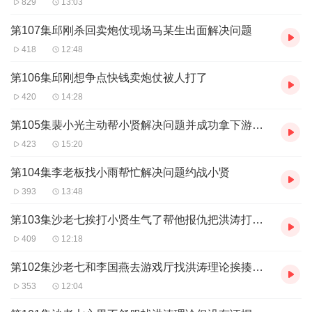
829
13:03
第107集邱刚杀回卖炮仗现场马某生出面解决问题
418
12:48
第106集邱刚想争点快钱卖炮仗被人打了
420
14:28
第105集裴小光主动帮小贤解决问题并成功拿下游戏厅归自己管理
423
15:20
第104集李老板找小雨帮忙解决问题约战小贤
393
13:48
第103集沙老七挨打小贤生气了帮他报仇把洪涛打住院了
409
12:18
第102集沙老七和李国燕去游戏厅找洪涛理论挨揍了还不轻
353
12:04