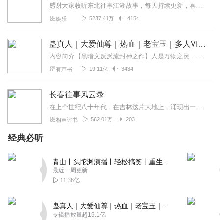
感谢大家收听东北往事江湖故事，每天持续更新，喜欢的老铁点赞，订阅加评论，u盘zhanghailong4455
5237.41万
4154
娱乐
蛊真人｜大爱仙尊｜热血｜老宝玉｜多人VIP免费有声剧
内容简介【黑暗文反派流封神之作】人是万物之灵，蛊是天地真精。一个穿越者不断重生的故事。一个养蛊、炼蛊、用蛊的奇特世界。配音组（男角色）老宝玉旁白...
19.11亿
3434
有声书
长春往事风云录
在上个世纪八十年代，在吉林这片大地上，涌现出一大批亡命生涯走江湖的人，还有混迹社会江湖的人！这其中不乏就涌现出一大批代表性人物！他们一步步坠落，一步步陷入其中不...
562.01万
203
相声评书
经典必听
青山丨头陀渊演播丨轻松搞笑丨重生穿越丨古代权谋丨VIP免费 | 多人有声剧
最近一周更新
11.36亿
蛊真人｜大爱仙尊｜热血｜老宝玉｜多人VIP免费有声剧
专辑播放量超19.1亿