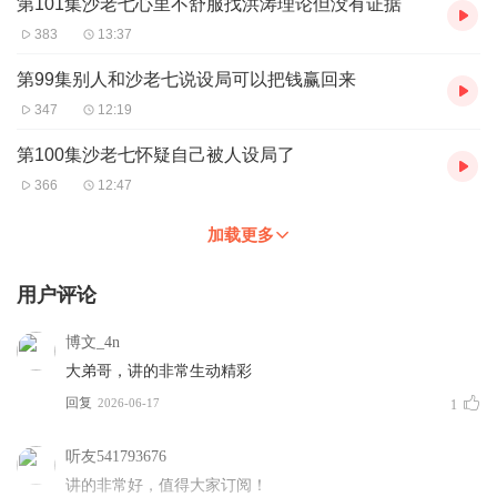
第101集沙老七心里不舒服找洪涛理论但没有证据
383
13:37
第99集别人和沙老七说设局可以把钱赢回来
347
12:19
第100集沙老七怀疑自己被人设局了
366
12:47
加载更多
用户评论
博文_4n
大弟哥，讲的非常生动精彩
回复
2026-06-17
1
听友541793676
讲的非常好，值得大家订阅！