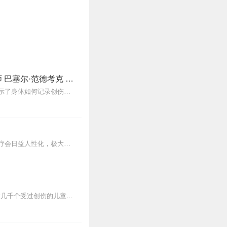
身体从未忘记｜豆瓣9.0，心理创伤治疗领域“圣经”｜世界心理创伤治疗大师 巴塞尔·范德考克 集大成之作，卡巴金、清流、樊登、马东推荐！
本书是一部深入探讨心理创伤及其治疗的杰作。通过丰富的案例和最新的科学研究，本书揭示了身体如何记录创伤，并展示了多种治疗创伤的前沿方法和理论，包括心理治疗、药物治...
本书是一部杰作。作者充满感情和同理心的深入视角，令人深信今后对心理创伤幸存者的治疗会日益人性化，极大地拓展了自我调控和疗愈的方式，同时也激发了更多关于创伤及其有...
作者巴塞尔·范德考克在心理创伤这个领域已有超过30年的前沿研究和临床实践经验，治疗过几千个受过创伤的儿童和成年人。他亲自使用过书里介绍的所有治疗方式，这使本书更...