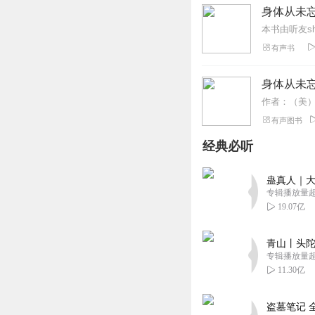
身体从未
有声书
身体从未
作者：（美）B
有声图书
经典必听
蛊真人｜大
专辑播放量超1
19.07亿
青山丨头陀
专辑播放量超1
11.30亿
盗墓笔记 