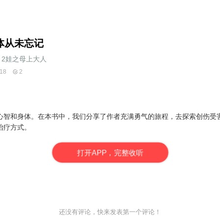
体从未忘记
2娃之母上大人
18
2
心智和身体。在本书中，我们分享了作者充满勇气的旅程，去探索创伤受
治疗方式。
打
开
A
P
P，完整收听
还没有评论，快来发表第一个评论！