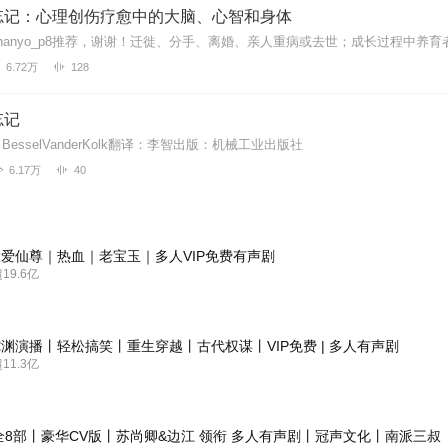
忘记：心理创伤疗愈中的大脑、心智和身体
6.72万
128
忘记
esselVanderKolk翻译：李智出版：机械工业出版社
6.17万
40
爱仙尊｜热血｜老宝玉｜多人VIP免费有声剧
9.6亿
渊演播丨轻松搞笑丨重生穿越丨古代权谋丨VIP免费 | 多人有声剧
1.3亿
全8部丨豪华CV版丨苏尚卿&边江 领衔 多人有声剧丨冠声文化丨南派三叔