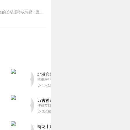
本书由听友shanyo_p8推荐，谢谢！迁徙、分手、离婚、亲人重病或去世；成长过程中养育者的长期虐待或忽视；重大车祸、暴力伤害、性...
北派盗墓笔记丨头陀渊出品丨悬疑灵异丨摸金校尉丨
主播粉丝1659万
1592.01万
万古神帝丨玄幻丨热血丨紫襟团队演播丨多人有声
连载节目超二百集
334.60万
鸣龙丨东方玄幻丨紫襟团队丨轻松搞笑丨多人有声