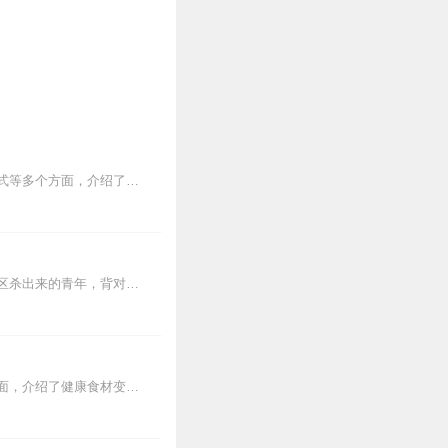
书籍简介：本文通过对食品的烹饪方式、加工方式、食用方式、健康食用方式、健康烹调方式等多个方面，介绍了健康食材变成垃圾食品的过程。在饮食的天地中，没有垃圾食品，只...
【内容简介】灾变过后，大地满目疮痍。粮食匮乏，资源紧俏，局势混乱……一位从待规划区杀出来的青年，背对着漫天黄沙，孤身来到九区谋生，却不曾想偶然结识三五好友，一念...
本文通过对食品的烹饪方式，加工方式、食用方式、健康食用方式、健康烹调方式等多个方面，介绍了健康食材变成垃圾食品的过程。在饮食的天地中，没有垃圾食品，只有垃圾吃法...