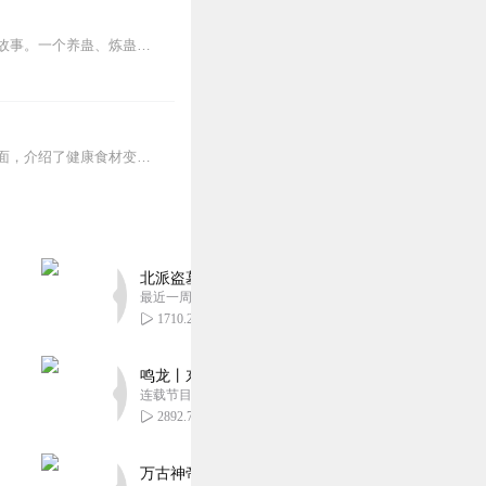
内容简介【黑暗文反派流封神之作】人是万物之灵，蛊是天地真精。一个穿越者不断重生的故事。一个养蛊、炼蛊、用蛊的奇特世界。配音组（男角色）老宝玉旁白...
本文通过对食品的烹饪方式、加工方式、食用方式、健康食用方式、健康烹调方式等多个方面，介绍了健康食材变成垃圾食品的过程。在饮食的天地中，没有垃圾食品，只有垃圾吃法...
北派盗墓笔记丨头陀渊出品丨悬疑灵异丨摸金校尉丨
最近一周更新
1710.26万
鸣龙丨东方玄幻丨紫襟团队丨轻松搞笑丨多人有声
连载节目超五百集
2892.76万
万古神帝丨玄幻丨热血丨紫襟团队演播丨多人有声