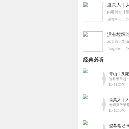
蛊真人｜大
有声书
没有垃圾
有声书
经典必听
青山丨头陀
连载节目超
11.35亿
蛊真人｜大
专辑播放量超1
19.10亿
盗墓笔记 