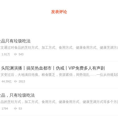
发表评论
食品只有垃圾吃法
1.91万
543
丨头陀渊演播丨搞笑热血都市丨伪戒丨VIP免费多人有声剧
44.39亿
2813
食品，只有垃圾吃法
1794
53