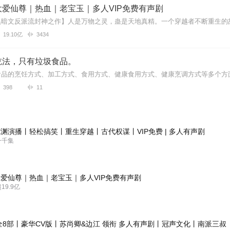
爱仙尊｜热血｜老宝玉｜多人VIP免费有声剧
19.10亿
3434
吃法，只有垃圾食品。
398
11
渊演播丨轻松搞笑丨重生穿越丨古代权谋丨VIP免费 | 多人有声剧
一千集
爱仙尊｜热血｜老宝玉｜多人VIP免费有声剧
9.9亿
全8部丨豪华CV版丨苏尚卿&边江 领衔 多人有声剧丨冠声文化丨南派三叔