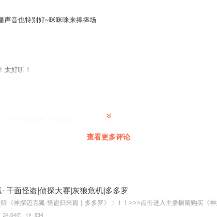
播声音也特别好~咪咪咪来捧捧场
！太好听！
什么没有收听量主播加油
查看更多评论
♡→ଲଇଉକ捂脸……
· 千面怪盗|侦探大赛|灰狼危机|多多罗
～～
24.64亿
834