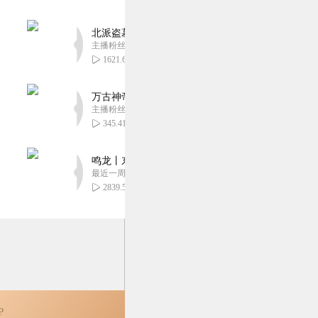
北派盗墓笔记丨头陀渊出品丨悬疑灵异丨摸金校尉丨
主播粉丝1659万
1621.62万
万古神帝丨玄幻丨热血丨紫襟团队演播丨多人有声
主播粉丝2836万
345.41万
鸣龙丨东方玄幻丨紫襟团队丨轻松搞笑丨多人有声
最近一周更新
2839.51万
P