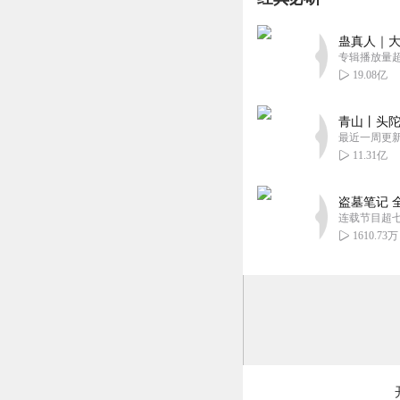
蛊真人｜大
专辑播放量超1
19.08亿
青山丨头陀
最近一周更
11.31亿
盗墓笔记 
连载节目超
1610.73万