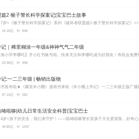
篇2·猴子警长科学探案记|宝宝巴士故事
16.20亿
846
学记｜稀里糊涂一年级&神神气气二年级
25.96亿
498
记:一二三年级 | 畅销出版物
87.16亿
282
咘啦哆|幼儿日常生活安全科普|宝宝巴士
34.85亿
1437