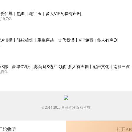
爱仙尊｜热血｜老宝玉｜多人VIP免费有声剧
9.7亿
渊演播丨轻松搞笑丨重生穿越丨古代权谋丨VIP免费 | 多人有声剧
新
全8部丨豪华CV版丨苏尚卿&边江 领衔 多人有声剧丨冠声文化丨南派三叔
七百集
© 2014-
2026
喜马拉雅 版权所有
开始收听
打开AP