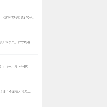
0
【适听年龄】7岁+《猴子警长科学探案记》系列《破坏者联盟篇1·猴子警长科学探案记》>>>《破坏者联盟篇2·猴子警长科学探案记》>>>《破坏者联盟篇3·猴子警长科...
其他互动【东海小学李哪吒】开小红书账号啦，快来关注和李哪吒成为好朋友！有机会免费领儿童会员、官方周边！【点击加入】东海小学广播站圈子，更多互动！李哪吒全新冒险番...
★米小圈漫画书发布啦★《爆笑米小圈》漫画书来啦《米小圈上学记》一二三年级正版广播剧！《米小圈上学记》系列是儿童作家北猫最新创作的儿童小说系列，作品诙谐幽默、好...
【适听年龄】4岁+孩子的安全，我们来守护！——啦咘啦哆警长宣孩子天生爱冒险，好奇心爆棚！不是在大马路上比赛跑，就是踩着椅子上下跳，怎样才能保护孩子平安长大？听...