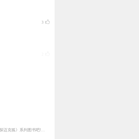
3
2
0
0
新专辑点击收听《神探迈克狐·怪盗归来篇｜多多罗》！！！>>>点击进入主播橱窗购买《神探迈克狐》系列图书吧!<<<多多罗故事【点击前往】收听多多罗其他好玩有趣的故...