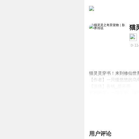
猫
11
猫灵灵穿书！来到修仙世
【作者】一只慢悠悠的乌
【演播】夜铭_星云雨
更新频率：一周五更，涨粉
用户评论