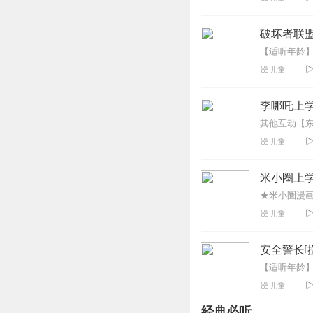
回复
2025-10-07
破坏者联盟
儿童
李哪吒上
儿童
米小圈上学
儿童
安全警长啦
儿童
经典必听