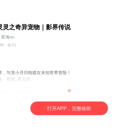
灵灵之奇异宠物｜影界传说
星海nn
49
21
界，与龙小月闪电狐在未知世界冒险！
龟、夜铭_星云雨
10，加更一集！
打
开
A
P
P，完整收听