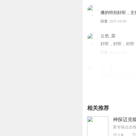
播的特别好听，主
回复
2025-10-09
云悠_霜
好听，好听，好听
回复
2025-10-08
xh丶海
都更新这么多了为
回复
2026-02-02
星海星本海
Σ>―(〃°ω°〃)
相关推荐
回复
2026-02-01
神探迈克狐
听着听着就饿了～
儿童