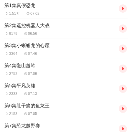
第1集真假恐龙
1.51万
07:02
第2集遥控机器人大战
9179
06:56
第3集小蜥蜴龙的心愿
3364
07:46
第4集翻山越岭
2752
07:09
第5集平凡英雄
2333
07:13
第6集肚子痛的鱼龙王
2153
07:05
第7集恐龙越野赛