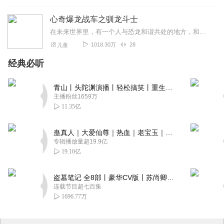
心奇爆龙战车之驯龙斗士
在未来世界里，有一个人与恐龙和谐共处的地方，和想象中不同的是，这儿的恐龙拥有小宠物般的体型，虽然淘气贪吃，却对人类忠诚友好。人们还发明了一种神奇...
1018.30万
28
儿童
经典必听
青山丨头陀渊演播丨轻松搞笑丨重生穿越丨古代权谋丨VIP免费 | 多人有声剧
主播粉丝1659万
11.35亿
蛊真人｜大爱仙尊｜热血｜老宝玉｜多人VIP免费有声剧
专辑播放量超19.9亿
19.10亿
盗墓笔记 全8部丨豪华CV版丨苏尚卿&边江 领衔 多人有声剧丨冠声文化丨南派三叔
连载节目超七百集
1696.77万