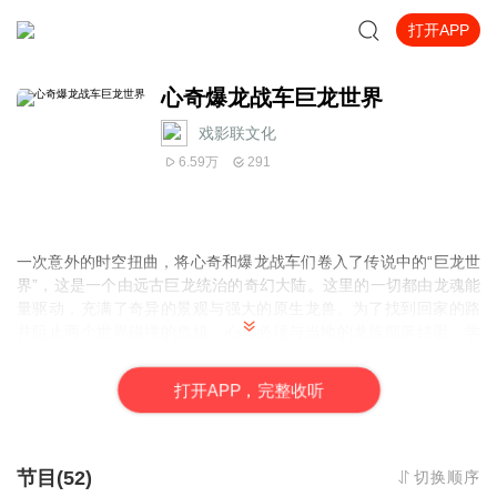
打开APP
心奇爆龙战车巨龙世界
戏影联文化
6.59万
291
一次意外的时空扭曲，将心奇和爆龙战车们卷入了传说中的“巨龙世
界”，这是一个由远古巨龙统治的奇幻大陆。这里的一切都由龙魂能
量驱动，充满了奇异的景观与强大的原生龙兽。为了找到回家的路
并阻止两个世界碰撞的危机，心奇必须与当地的龙族部落结盟，学
习驾驭古老的龙魂之力，让爆龙战车进化出全新的自然形态。
打
开
A
P
P，完整收听
节目(52)
切换顺序