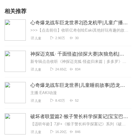
相关推荐
心奇爆龙战车巨龙世界2|恐龙机甲|儿童广播剧
>>>【点击前往】收听亿奇创绘Eaki其他好玩有趣的故事~小朋友都喜欢的紧张刺激奇幻冒险故事：【点击收听】龙战士星源3|英雄冒险|儿童睡前故事【点击收听】心奇爆...
2.90万
30
儿童
神探迈克狐· 千面怪盗|侦探大赛|灰狼危机|多多罗
新专辑点击收听《神探迈克狐·怪盗归来篇｜多多罗》！！！>>>点击进入主播橱窗购买《神探迈克狐》系列图书吧!<<<多多罗故事【点击前往】收听多多罗其他好玩有趣的故...
24.65亿
834
儿童
心奇爆龙战车巨龙世界|儿童睡前故事|恐龙故事
主播:EAKI动漫
8.43万
52
儿童
破坏者联盟篇2·猴子警长科学探案记|宝宝巴士故事
【适听年龄】7岁+《猴子警长科学探案记》系列《破坏者联盟篇1·猴子警长科学探案记》>>>《破坏者联盟篇2·猴子警长科学探案记》>>>《破坏者联盟篇3·猴子警长科...
16.20亿
846
儿童