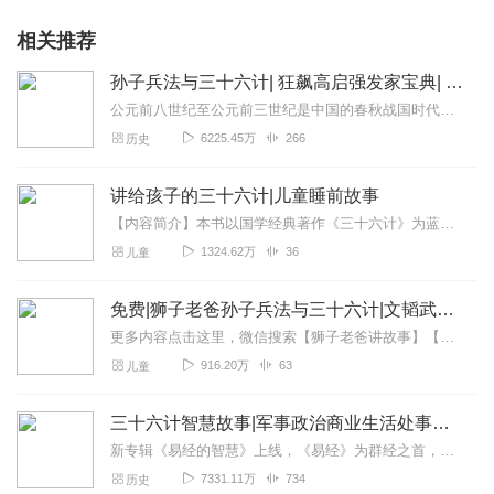
相关推荐
孙子兵法与三十六计| 狂飙高启强发家宝典| 读懂政治、军事与各阶层人物彼此间的谋略智慧与博弈
公元前八世纪至公元前三世纪是中国的春秋战国时代，这是一个战争伴随着变革，动荡伴随着创新的时代，在这个强者生、弱者亡，智者兴、愚者衰的时代里，我们的祖先用他们的智...
6225.45万
266
历史
讲给孩子的三十六计|儿童睡前故事
【内容简介】本书以国学经典著作《三十六计》为蓝本，将三十六个兵家谋略融入到趣味的小故事当中，既保留了原汁原味的故事精髓，又特别适合小朋友阅读和理解，让他们在轻松...
1324.62万
36
儿童
免费|狮子老爸孙子兵法与三十六计|文韬武略统统拿下
更多内容点击这里，微信搜索【狮子老爸讲故事】【大明皇帝朱元璋】最新专辑:一开局一个碗，小乞丐如何夺天下?【四大名著全篇】一次畅听西游、三国、水浒、红楼经典名著全...
916.20万
63
儿童
三十六计智慧故事|军事政治商业生活处事为人秘诀，提升格局思维
新专辑《易经的智慧》上线，《易经》为群经之首，大道之源。学习《易经》的智慧，培养德行、增强能力、启发智慧，掌握各种情境应对方式、解开人生密码智慧宝典。点击收听《...
7331.11万
734
历史