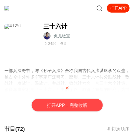
打开APP
三十六计
兔儿敏宝
2456
5
一部兵法奇书，与《孙子兵法》合称我国古代兵法谋略学的双璧，
被古今中外许多军事家广泛研习、应用。三十六计共分胜战计、敌
战计、攻战计、混战计、并战计、败战计六套，合三十六个计策。
很多军事家利用《三十六计》中的谋略，取得了辉煌的胜利，为世
人留下了一个个精彩绝伦的战例。
打
开
A
P
P，完整收听
节目(72)
切换顺序