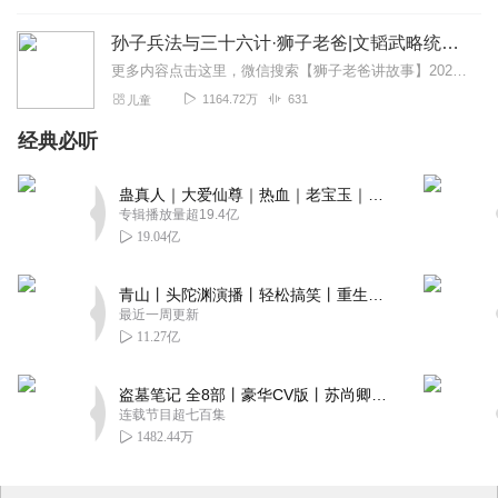
孙子兵法与三十六计·狮子老爸|文韬武略统统拿下
更多内容点击这里，微信搜索【狮子老爸讲故事】2026暑假去哪玩？看什么？和狮爸一起重走水浒路～【大明皇帝朱元璋】最新专辑:一开局一个碗，小乞丐如何夺天下?【四大...
1164.72万
631
儿童
经典必听
蛊真人｜大爱仙尊｜热血｜老宝玉｜多人VIP免费有声剧
专辑播放量超19.4亿
19.04亿
青山丨头陀渊演播丨轻松搞笑丨重生穿越丨古代权谋丨VIP免费 | 多人有声剧
最近一周更新
11.27亿
盗墓笔记 全8部丨豪华CV版丨苏尚卿&边江 领衔 多人有声剧丨冠声文化丨南派三叔
连载节目超七百集
1482.44万