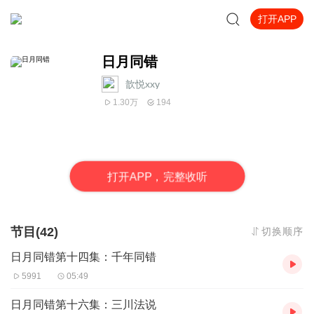
打开APP
日月同错
歆悦xxy
1.30万
194
打
开
A
P
P，完整收听
节目(42)
切换顺序
日月同错第十四集：千年同错
5991
05:49
日月同错第十六集：三川法说