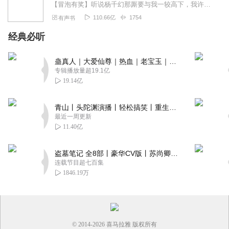
【冒泡有奖】听说杨千幻那厮要与我一较高下，我许七安要开始装叉了！快进入声音播放页戳下方输入框，冒个泡偷偷告诉我，我要用哪些诗词才能胜过他？说得好的，有赏！202...
110.66亿
1754
有声书
经典必听
蛊真人｜大爱仙尊｜热血｜老宝玉｜多人VIP免费有声剧
专辑播放量超19.1亿
19.14亿
青山丨头陀渊演播丨轻松搞笑丨重生穿越丨古代权谋丨VIP免费 | 多人有声剧
最近一周更新
11.40亿
盗墓笔记 全8部丨豪华CV版丨苏尚卿&边江 领衔 多人有声剧丨冠声文化丨南派三叔
连载节目超七百集
1846.19万
© 2014-
2026
喜马拉雅 版权所有