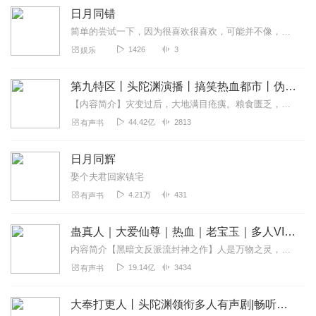
日月同错
简单的尝试一下，因为很喜欢很喜欢，可能并不像，勿喷，可以提醒，我下次改进
1426
3
娱乐
第九特区丨头陀渊演播丨搞笑热血都市丨伪戒丨VIP免费多人有声剧
【内容简介】灾变过后，大地满目疮痍。粮食匮乏，资源紧俏，局势混乱……一位从待规划区杀出来的青年，背对着漫天黄沙，孤身来到九区谋生，却不曾想偶然结识三五好友，一念...
44.42亿
2813
有声书
日月同辉
娶个夫君回家镇宅
4.21万
431
有声书
蛊真人｜大爱仙尊｜热血｜老宝玉｜多人VIP免费有声剧
内容简介【黑暗文反派流封神之作】人是万物之灵，蛊是天地真精。一个穿越者不断重生的故事。一个养蛊、炼蛊、用蛊的奇特世界。配音组（男角色）老宝玉旁白...
19.14亿
3434
有声书
大奉打更人丨头陀渊领衔多人有声剧|畅听全集|王鹤棣、田曦薇主演影视剧原著|卖报小郎君