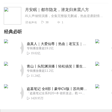
月安眠｜都市隐龙，潜龙归来震八方
AI人声倾情演播，全集完整版无删减，热血逆袭剧情跌宕过瘾，全程高能不断，闲暇收听治愈又解压。本专辑为AI原创玄幻有声书，小说文案AI原创创作、音频喜马拉雅AI合...
38
1
有声书
经典必听
蛊真人｜大爱仙尊｜热血｜老宝玉｜多人VIP免费有声剧
专辑播放量超19.2亿
19.02亿
青山丨头陀渊演播丨轻松搞笑丨重生穿越丨古代权谋丨VIP免费 | 多人有声剧
专辑播放量超11.2亿
11.24亿
盗墓笔记 全8部丨豪华CV版丨苏尚卿&边江 领衔 多人有声剧丨冠声文化丨南派三叔
「盗墓笔记全系列20+本 收听直达」戳 >>改编自南派三叔同名作品，腾讯音乐娱乐集团出品，冠声文化制作，...
1420.95万