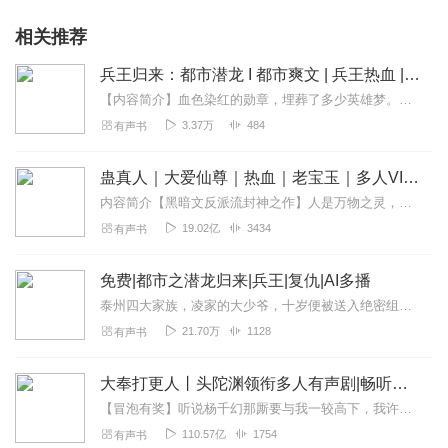
相关推荐
兵王归来：都市潜龙 I 都市爽文 | 兵王热血 | 多人有声剧
【内容简介】血色染红的勋章，埋葬了多少英雄梦。他，代号“夜影”，曾是令世界颤抖的利刃，在刀尖上跳舞，于血泊中称王。如今，他卸甲归来，隐匿于繁华都...
3.37万
484
有声书
蛊真人｜大爱仙尊｜热血｜老宝玉｜多人VIP免费有声剧
内容简介【黑暗文反派流封神之作】人是万物之灵，蛊是天地真精。一个穿越者不断重生的故事。一个养蛊、炼蛊、用蛊的奇特世界。配音组（男角色）老宝玉旁白...
19.02亿
3434
有声书
免费|都市之潜龙归来|兵王|复仇|AI多播
泰州四大家族，凌家的大少爷，十岁便被送入绝密组织"犽",经过十年训练搏杀，已然成超级高手，如今回归都市，开启传奇人生!
21.70万
1128
有声书
大奉打更人丨头陀渊领衔多人有声剧|畅听全集|王鹤棣、田曦薇主演影视剧原著|卖报小郎君
【冒泡有奖】听说杨千幻那厮要与我一较高下，我许七安要开始装叉了！快进入声音播放页戳下方输入框，冒个泡偷偷告诉我，我要用哪些诗词才能胜过他？说得好的，有赏！202...
110.57亿
1754
有声书