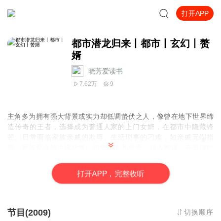
打开APP
都市潜龙归来丨都市丨玄幻丨赘
婿
晓芳爱读书
7.62万
9
主角多为拥有强大背景或实力却低调蛰伏之人，像曾在地下世界缔
造传奇的王者，选择成为普通人家的上门女婿，在都市中隐藏锋
芒。日常面临家族亲戚的欺辱、生活琐事的刁难，如亲戚无端指
责、家族聚会被边缘化等。但凭借非凡身手、过人智谋，在关键时
刻挺身而出，化解危机
打
开
A
P
P，完整收听
节目(2009)
切换顺序