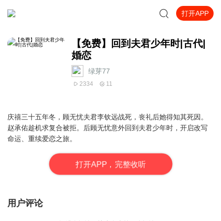
打开APP
【免费】回到夫君少年时|古代|
婚恋
绿芽77
2334
11
庆禧三十五年冬，顾无忧夫君李钦远战死，丧礼后她得知其死因。
赵承佑趁机求复合被拒。后顾无忧意外回到夫君少年时，开启改写
命运、重续爱恋之旅。
打
开
A
P
P，完整收听
用户评论