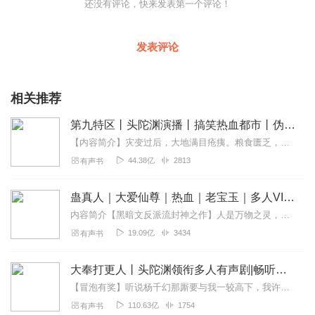
还没有评论，快来发表第一个评论！
发表评论
相关推荐
第九特区丨头陀渊演播丨搞笑热血都市丨伪戒丨VIP免费多人有声剧
【内容简介】灾变过后，大地满目疮痍。粮食匮乏，资源紧俏，局势混乱……一位从待规划区杀出来的青年，背对着漫天黄沙，孤身来到九区谋生，却不曾想偶然结识三五好友，一念...
44.38亿
2813
有声书
蛊真人｜大爱仙尊｜热血｜老宝玉｜多人VIP免费有声剧
内容简介【黑暗文反派流封神之作】人是万物之灵，蛊是天地真精。一个穿越者不断重生的故事。一个养蛊、炼蛊、用蛊的奇特世界。配音组（男角色）老宝玉旁白...
19.09亿
3434
有声书
大奉打更人丨头陀渊领衔多人有声剧|畅听全集|王鹤棣、田曦薇主演影视剧原著|卖报小郎君
【冒泡有奖】听说杨千幻那厮要与我一较高下，我许七安要开始装叉了！快进入声音播放页戳下方输入框，冒个泡偷偷告诉我，我要用哪些诗词才能胜过他？说得好的，有赏！202...
110.63亿
1754
有声书