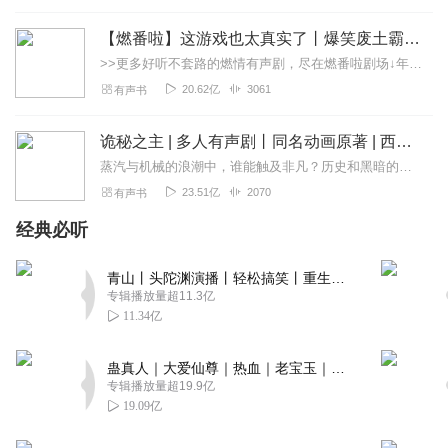
【燃番啦】这游戏也太真实了丨爆笑废土霸榜神作丨紫襟剧社制作
>>更多好听不套路的燃情有声剧，尽在燃番啦剧场↓年度重磅推荐本专辑为VIP免费专辑每天上午10点5集更新，订阅可以听到最新内容哦！每周抽一个专辑五星优质评论送...
20.62亿
3061
有声书
诡秘之主 | 多人有声剧丨同名动画原著 | 西幻克苏鲁 | 乌贼作品
蒸汽与机械的浪潮中，谁能触及非凡？历史和黑暗的迷雾里，又是谁在耳语？我从诡秘中醒来，睁眼看见这个世界：枪械，大炮，巨舰，飞空艇，差分机；魔药，占卜，诅咒，倒吊人...
23.51亿
2070
有声书
经典必听
青山丨头陀渊演播丨轻松搞笑丨重生穿越丨古代权谋丨VIP免费 | 多人有声剧
专辑播放量超11.3亿
11.34亿
蛊真人｜大爱仙尊｜热血｜老宝玉｜多人VIP免费有声剧
专辑播放量超19.9亿
19.09亿