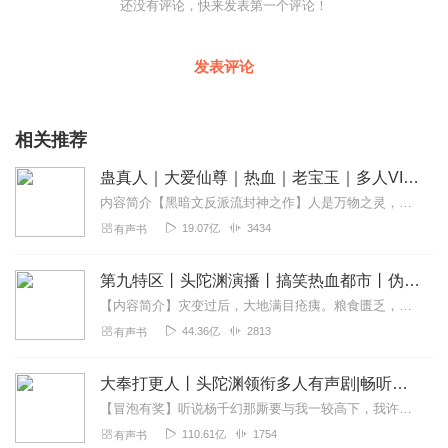
还没有评论，快来发表第一个评论！
发表评论
相关推荐
蛊真人｜大爱仙尊｜热血｜老宝玉｜多人VIP免费有声剧
内容简介【黑暗文反派流封神之作】人是万物之灵，蛊是天地真精。一个穿越者不断重生的故事。一个养蛊、炼蛊、用蛊的奇特世界。配音组（男角色）老宝玉旁白...
19.07亿
3434
有声书
第九特区丨头陀渊演播丨搞笑热血都市丨伪戒丨VIP免费多人有声剧
【内容简介】灾变过后，大地满目疮痍。粮食匮乏，资源紧俏，局势混乱……一位从待规划区杀出来的青年，背对着漫天黄沙，孤身来到九区谋生，却不曾想偶然结识三五好友，一念...
44.36亿
2813
有声书
大奉打更人丨头陀渊领衔多人有声剧|畅听全集|王鹤棣、田曦薇主演影视剧原著|卖报小郎君
【冒泡有奖】听说杨千幻那厮要与我一较高下，我许七安要开始装叉了！快进入声音播放页戳下方输入框，冒个泡偷偷告诉我，我要用哪些诗词才能胜过他？说得好的，有赏！202...
110.61亿
1754
有声书