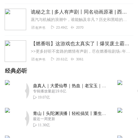
诡秘之主 | 多人有声剧丨同名动画原著 | 西幻克苏鲁 | 乌贼作品
蒸汽与机械的浪潮中，谁能触及非凡？历史和黑暗的迷雾里，又是谁在耳语？我从诡秘中醒来，睁眼看见这个世界：枪械，大炮，巨舰，飞空艇，差分机；魔药，占卜，诅咒，倒吊人...
23.49亿
2070
有声书
【燃番啦】这游戏也太真实了丨爆笑废土霸榜神作丨紫襟剧社制作
>>更多好听不套路的燃情有声剧，尽在燃番啦剧场↓年度重磅推荐本专辑为VIP免费专辑每天上午10点5集更新，订阅可以听到最新内容哦！每周抽一个专辑五星优质评论送...
20.61亿
3061
有声书
经典必听
蛊真人｜大爱仙尊｜热血｜老宝玉｜多人VIP免费有声剧
专辑播放量超19.6亿
19.07亿
青山丨头陀渊演播丨轻松搞笑丨重生穿越丨古代权谋丨VIP免费 | 多人有声剧
最近一周更新
11.30亿