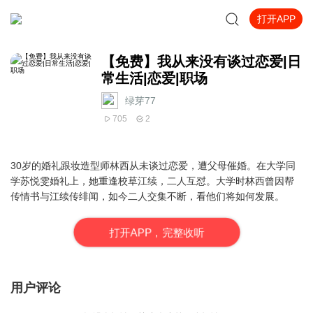
打开APP
【免费】我从来没有谈过恋爱|日
常生活|恋爱|职场
绿芽77
705
2
30岁的婚礼跟妆造型师林西从未谈过恋爱，遭父母催婚。在大学同
学苏悦雯婚礼上，她重逢校草江续，二人互怼。大学时林西曾因帮
传情书与江续传绯闻，如今二人交集不断，看他们将如何发展。
打
开
A
P
P，完整收听
用户评论