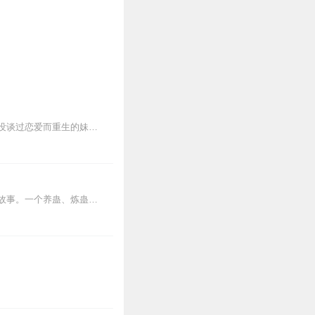
【内容简介】死亡有的时候代表着结束，但有的时候代表着行的开始。这本书讲述的是一个没谈过恋爱而重生的妹子卓萱。想让自己做个渣女脚踏N只船。不过计划还没开始就被某个...
内容简介【黑暗文反派流封神之作】人是万物之灵，蛊是天地真精。一个穿越者不断重生的故事。一个养蛊、炼蛊、用蛊的奇特世界。配音组（男角色）老宝玉旁白...