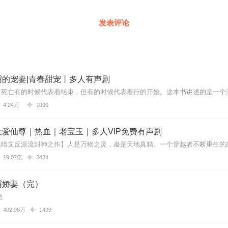
发表评论
霸的宠妻|青春甜宠丨多人有声剧
4.24万
1000
爱仙尊｜热血｜老宝玉｜多人VIP免费有声剧
19.07亿
3434
霸娇妻（完）
鱼
402.98万
1499