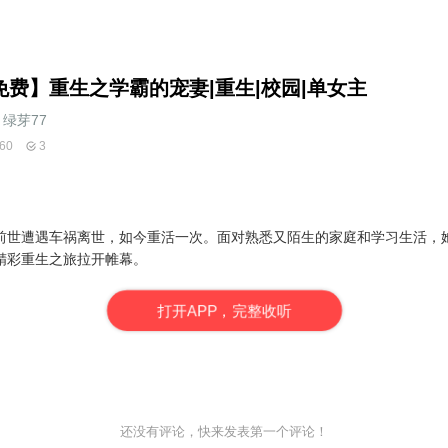
免费】重生之学霸的宠妻|重生|校园|单女主
绿芽77
60
3
前世遭遇车祸离世，如今重活一次。面对熟悉又陌生的家庭和学习生活，
精彩重生之旅拉开帷幕。
打
开
A
P
P，完整收听
还没有评论，快来发表第一个评论！