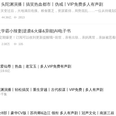
丨头陀渊演播丨搞笑热血都市丨伪戒丨VIP免费多人有声剧
44.36亿
2813
学霸小辣妻|逆袭&火爆&异能|AI电子书
2.08万
105
爱仙尊｜热血｜老宝玉｜多人VIP免费有声剧
9.6亿
渊演播丨轻松搞笑丨重生穿越丨古代权谋丨VIP免费 | 多人有声剧
一千集
全8部丨豪华CV版丨苏尚卿&边江 领衔 多人有声剧丨冠声文化丨南派三叔