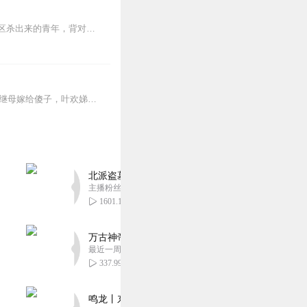
【内容简介】灾变过后，大地满目疮痍。粮食匮乏，资源紧俏，局势混乱……一位从待规划区杀出来的青年，背对着漫天黄沙，孤身来到九区谋生，却不曾想偶然结识三五好友，一念...
日更5集，不定期爆更！订阅可以收到更新提醒哦~前世，亲爸出轨，亲妈离世，亲妹被恶毒继母嫁给傻子，叶欢娣也被迫嫁给渣男，从此蹉磨一生。重生后，她誓要改写一家的命...
北派盗墓笔记丨头陀渊出品丨悬疑灵异丨摸金校尉丨
主播粉丝1659万
1601.12万
万古神帝丨玄幻丨热血丨紫襟团队演播丨多人有声
最近一周更新
337.99万
鸣龙丨东方玄幻丨紫襟团队丨轻松搞笑丨多人有声