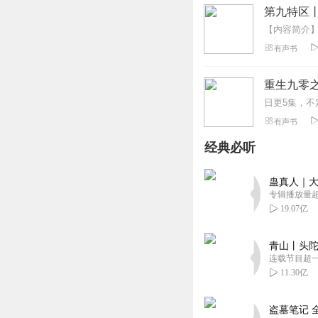
第九特区
有声书
重生九零之
有声书
经典必听
蛊真人｜大
专辑播放量超1
19.07亿
青山丨头陀
连载节目超
11.30亿
盗墓笔记 