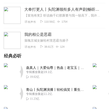
大奉打更人丨头陀渊领衔多人有声剧|畅听全集|王鹤棣、田曦薇主演影视剧原著|卖报小郎君
【冒泡有奖】听说杨千幻那厮要与我一较高下，我许七安要开始装叉了！快进入声音播放页戳下方输入框，冒个泡偷偷告诉我，我要用哪些诗词才能胜过他？说得好的，有赏！202...
110.56亿
1754
有声书
我的相公是恶霸
落魄京城女嫁给村里恶霸当娘子
38.61万
124
有声书
经典必听
蛊真人｜大爱仙尊｜热血｜老宝玉｜多人VIP免费有声剧
专辑播放量超19.1亿
19.02亿
青山丨头陀渊演播丨轻松搞笑丨重生穿越丨古代权谋丨VIP免费 | 多人有声剧
专辑播放量超11.2亿
11.23亿