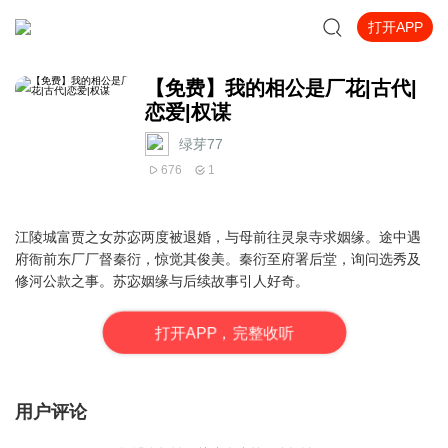
打开APP
【免费】我的相公是厂花|古代|
恋爱|权谋
绿芽77
676
1
江陵城富贾之女苏宓两度被退婚，与母前往灵泉寺求姻缘。途中遇
府衙前东厂厂督秦衍，惊觉其俊美。秦衍至府署后堂，询问选秀及
修河公款之事。苏宓姻缘与后续故事引人好奇。
打
开
A
P
P，完整收听
用户评论