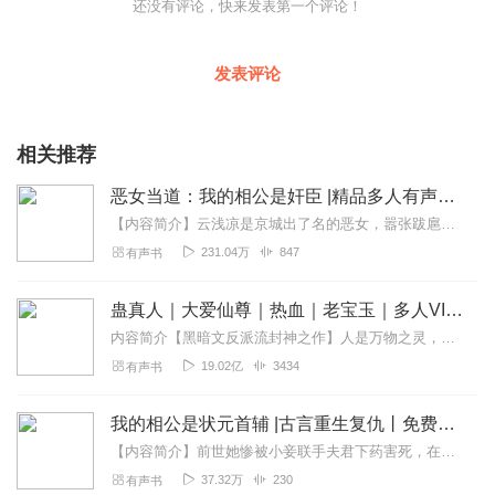
还没有评论，快来发表第一个评论！
发表评论
相关推荐
恶女当道：我的相公是奸臣 |精品多人有声剧丨VIP
【内容简介】云浅凉是京城出了名的恶女，嚣张跋扈，蛮横无理，凭先帝遗旨得许配瑾王，岂料瑾王三入门与庶妹三见留情，一对狗男女天作之合，她一哭二闹三上吊愣是成了吊死鬼...
231.04万
847
有声书
蛊真人｜大爱仙尊｜热血｜老宝玉｜多人VIP免费有声剧
内容简介【黑暗文反派流封神之作】人是万物之灵，蛊是天地真精。一个穿越者不断重生的故事。一个养蛊、炼蛊、用蛊的奇特世界。配音组（男角色）老宝玉旁白...
19.02亿
3434
有声书
我的相公是状元首辅 |古言重生复仇丨免费多人有声剧
【内容简介】前世她惨被小妾联手夫君下药害死，在弥死之际得知已故的孩子竟也是被他们害死。老天有眼，让她得以重生。这一世的她为了她那可怜的孩子，发誓要报仇雪恨。【作...
37.32万
230
有声书