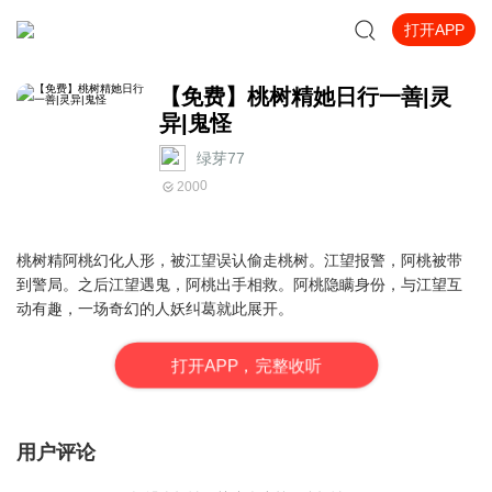
打开APP
【免费】桃树精她日行一善|灵
异|鬼怪
绿芽77
0
200
桃树精阿桃幻化人形，被江望误认偷走桃树。江望报警，阿桃被带
到警局。之后江望遇鬼，阿桃出手相救。阿桃隐瞒身份，与江望互
动有趣，一场奇幻的人妖纠葛就此展开。
打
开
A
P
P，完整收听
用户评论