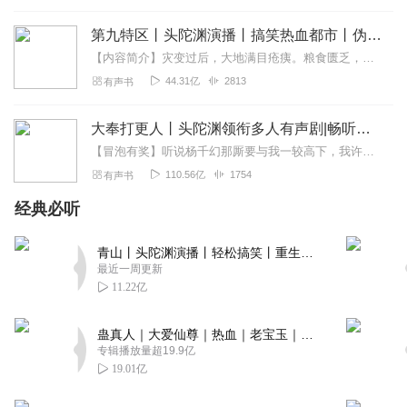
第九特区丨头陀渊演播丨搞笑热血都市丨伪戒丨VIP免费多人有声剧
【内容简介】灾变过后，大地满目疮痍。粮食匮乏，资源紧俏，局势混乱……一位从待规划区杀出来的青年，背对着漫天黄沙，孤身来到九区谋生，却不曾想偶然结识三五好友，一念...
44.31亿
2813
有声书
大奉打更人丨头陀渊领衔多人有声剧|畅听全集|王鹤棣、田曦薇主演影视剧原著|卖报小郎君
【冒泡有奖】听说杨千幻那厮要与我一较高下，我许七安要开始装叉了！快进入声音播放页戳下方输入框，冒个泡偷偷告诉我，我要用哪些诗词才能胜过他？说得好的，有赏！202...
110.56亿
1754
有声书
经典必听
青山丨头陀渊演播丨轻松搞笑丨重生穿越丨古代权谋丨VIP免费 | 多人有声剧
最近一周更新
11.22亿
蛊真人｜大爱仙尊｜热血｜老宝玉｜多人VIP免费有声剧
专辑播放量超19.9亿
19.01亿