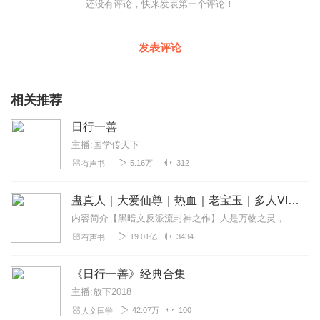
还没有评论，快来发表第一个评论！
发表评论
相关推荐
日行一善
主播:国学传天下
5.16万
312
有声书
蛊真人｜大爱仙尊｜热血｜老宝玉｜多人VIP免费有声剧
内容简介【黑暗文反派流封神之作】人是万物之灵，蛊是天地真精。一个穿越者不断重生的故事。一个养蛊、炼蛊、用蛊的奇特世界。配音组（男角色）老宝玉旁白...
19.01亿
3434
有声书
《日行一善》经典合集
主播:放下2018
42.07万
100
人文国学