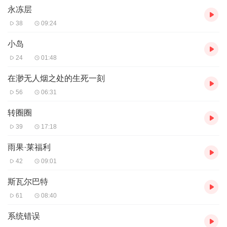
如果当初做出了不同的决定，事情会如何发展……如果你有机会让
永冻层
自己不再抱憾，你会做出不同的决定吗?”
38
09:24
小岛
内容简介
24
01:48
三十五岁的诺拉·希德决定去死。
丢掉工作、搞砸亲密关系、宠物猫离世、梦想沦为笑谈、亲人和挚
在渺无人烟之处的生死一刻
友也离她远去……经历一连串的打击后，诺拉突然发现，她已经在
56
06:31
不知不觉中把自己的人生过得糟糕透顶。本就深陷抑郁的她终于被
悔恨和绝望压垮，决定结束自己的生命。
转圈圈
在生与死的临界点，诺拉来到一座神秘的图书馆。这里的每一本书
39
17:18
都代表着诺拉生命的一种可能，诺拉的生命救赎之旅也由此开始。
一心求死的诺拉，在午夜图书馆中会有怎样的奇遇和体悟？她能否
雨果·莱福利
在这里找到重新相信生命、继续活下去的理由？
让我们跟随诺拉的脚步，踏上这段神奇的治愈之旅。在生与死的时
42
09:01
空轮转中，重新体会爱与幸福的真意。
斯瓦尔巴特
作者:「英」马特海格
61
08:40
系统错误