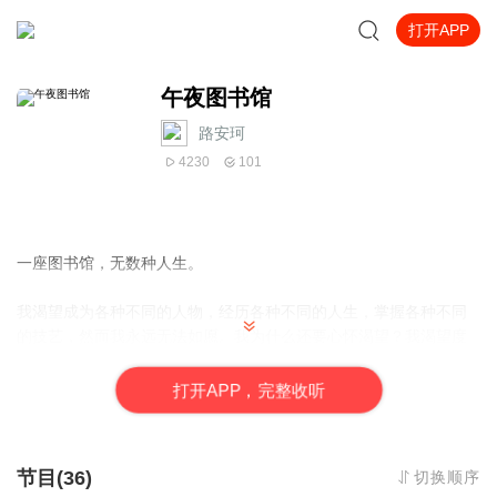
打开APP
午夜图书馆
路安珂
4230
101
一座图书馆，无数种人生。
我渴望成为各种不同的人物，经历各种不同的人生，掌握各种不同
的技艺，然而我永远无法如愿。我为什么还要心怀渴望？我渴望度
过这一生，体验肉体和精神可能经历的种种变化，感受蕴含其中的
不同色彩和基调。
打
开
A
P
P，完整收听
——希尔维亚普拉斯
“在生与死之间有一座图书馆,”她说,“在图书馆里，书架延绵无尽。每
节目(36)
切换顺序
一本书都将给予你一次机会，让你度过一种不同的人生，让你看看