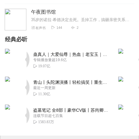
午夜图书馆
35岁的诺拉·希德决定去死。丢掉工作，搞砸亲密关系、宠物猫离世、梦想沦为笑谈、亲人和挚友也离她远去，经历一连串的打击后，诺拉突然发现，她已经在不知不觉中把自己...
144
2
有声书
经典必听
蛊真人｜大爱仙尊｜热血｜老宝玉｜多人VIP免费有声剧
专辑播放量超19.6亿
19.07亿
青山丨头陀渊演播丨轻松搞笑丨重生穿越丨古代权谋丨VIP免费 | 多人有声剧
最近一周更新
11.30亿
盗墓笔记 全8部丨豪华CV版丨苏尚卿&边江 领衔 多人有声剧丨冠声文化丨南派三叔
连载节目超七百集
1583.83万