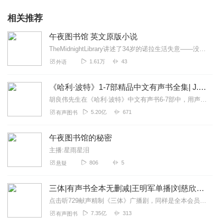
相关推荐
午夜图书馆 英文原版小说
TheMidnightLibrary讲述了34岁的诺拉生活失意——没有了工作、和未婚夫分了手、心爱的宠猫死在了街边、与亲生哥哥关系恶化等等，这让她丧失了活下...
1.61万
43
外语
《哈利·波特》1-7部精品中文有声书全集| J.K.罗琳原著，光合积木演播
胡良伟先生在《哈利·波特》中文有声书6-7部中，用声音带领着大家继续魔法之旅。为保证作品的一致性，给大家带来完整的魔法体验，我们与版权方PottermoreP...
5.20亿
671
有声图书
午夜图书馆的秘密
主播:星雨星泪
806
5
悬疑
三体|有声书全本无删减|王明军单播|刘慈欣原著
点击听729献声精制《三体》广播剧，同样是全本会员免费畅听，快来感受声音大戏的魅力！【购买须知】1、本作品部分集数为免费试听。2、版权归原作者所有，严禁翻录成任...
7.35亿
313
有声图书