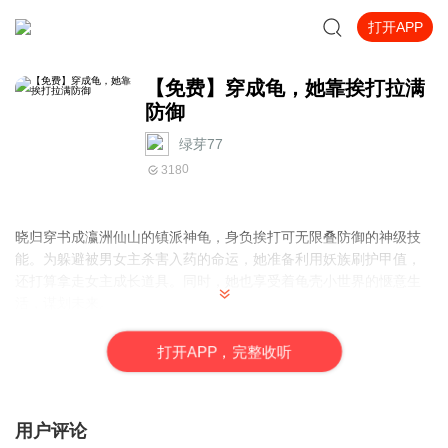
打开APP
【免费】穿成龟，她靠挨打拉满
防御
绿芽77
0
318
晓归穿书成瀛洲仙山的镇派神龟，身负挨打可无限叠防御的神级技
能。为躲避被男女主杀害入药的命运，她准备利用妖族刷护甲值，
还打算拿走女主成长道具。同时，她也享受着龟壳小世界的惬意生
活，谋划未来。
打
开
A
P
P，完整收听
用户评论