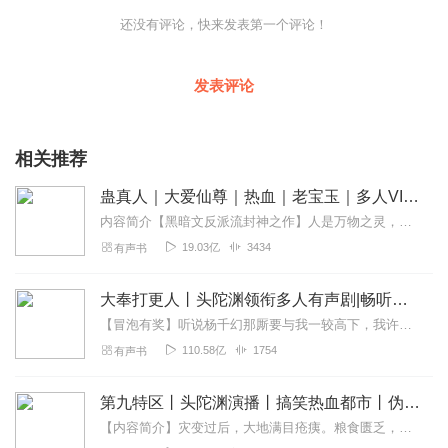
还没有评论，快来发表第一个评论！
发表评论
相关推荐
蛊真人｜大爱仙尊｜热血｜老宝玉｜多人VIP免费有声剧
内容简介【黑暗文反派流封神之作】人是万物之灵，蛊是天地真精。一个穿越者不断重生的故事。一个养蛊、炼蛊、用蛊的奇特世界。配音组（男角色）老宝玉旁白...
19.03亿
3434
有声书
大奉打更人丨头陀渊领衔多人有声剧|畅听全集|王鹤棣、田曦薇主演影视剧原著|卖报小郎君
【冒泡有奖】听说杨千幻那厮要与我一较高下，我许七安要开始装叉了！快进入声音播放页戳下方输入框，冒个泡偷偷告诉我，我要用哪些诗词才能胜过他？说得好的，有赏！202...
110.58亿
1754
有声书
第九特区丨头陀渊演播丨搞笑热血都市丨伪戒丨VIP免费多人有声剧
【内容简介】灾变过后，大地满目疮痍。粮食匮乏，资源紧俏，局势混乱……一位从待规划区杀出来的青年，背对着漫天黄沙，孤身来到九区谋生，却不曾想偶然结识三五好友，一念...