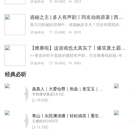
44.33亿
2813
有声书
诡秘之主 | 多人有声剧丨同名动画原著 | 西幻克苏鲁 | 乌贼作品
蒸汽与机械的浪潮中，谁能触及非凡？历史和黑暗的迷雾里，又是谁在耳语？我从诡秘中醒来，睁眼看见这个世界：枪械，大炮，巨舰，飞空艇，差分机；魔药，占卜，诅咒，倒吊人...
23.48亿
2070
有声书
【燃番啦】这游戏也太真实了丨爆笑废土霸榜神作丨紫襟剧社制作
>>更多好听不套路的燃情有声剧，尽在燃番啦剧场↓年度重磅推荐本专辑为VIP免费专辑每天上午10点5集更新，订阅可以听到最新内容哦！每周抽一个专辑五星优质评论送...
20.60亿
3061
有声书
经典必听
蛊真人｜大爱仙尊｜热血｜老宝玉｜多人VIP免费有声剧
专辑播放量超19.3亿
19.03亿
青山丨头陀渊演播丨轻松搞笑丨重生穿越丨古代权谋丨VIP免费 | 多人有声剧
主播粉丝1659万
11.25亿