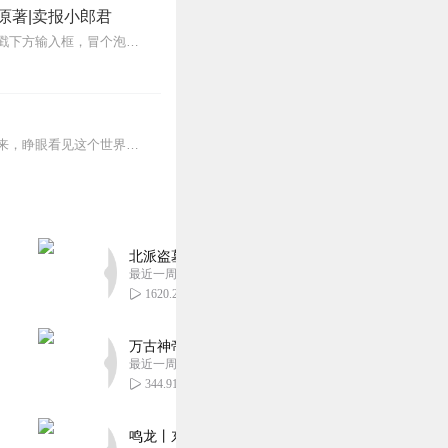
原著|卖报小郎君
【冒泡有奖】听说杨千幻那厮要与我一较高下，我许七安要开始装叉了！快进入声音播放页戳下方输入框，冒个泡偷偷告诉我，我要用哪些诗词才能胜过他？说得好的，有赏！202...
蒸汽与机械的浪潮中，谁能触及非凡？历史和黑暗的迷雾里，又是谁在耳语？我从诡秘中醒来，睁眼看见这个世界：枪械，大炮，巨舰，飞空艇，差分机；魔药，占卜，诅咒，倒吊人...
北派盗墓笔记丨头陀渊出品丨悬疑灵异丨摸金校尉丨
最近一周更新
1620.24万
万古神帝丨玄幻丨热血丨紫襟团队演播丨多人有声
最近一周更新
344.91万
鸣龙丨东方玄幻丨紫襟团队丨轻松搞笑丨多人有声