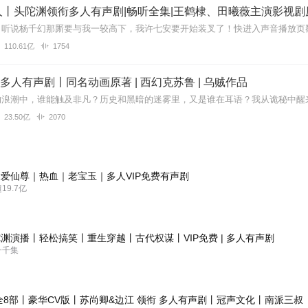
丨头陀渊领衔多人有声剧|畅听全集|王鹤棣、田曦薇主演影视剧
110.61亿
1754
| 多人有声剧丨同名动画原著 | 西幻克苏鲁 | 乌贼作品
23.50亿
2070
爱仙尊｜热血｜老宝玉｜多人VIP免费有声剧
9.7亿
渊演播丨轻松搞笑丨重生穿越丨古代权谋丨VIP免费 | 多人有声剧
一千集
全8部丨豪华CV版丨苏尚卿&边江 领衔 多人有声剧丨冠声文化丨南派三叔