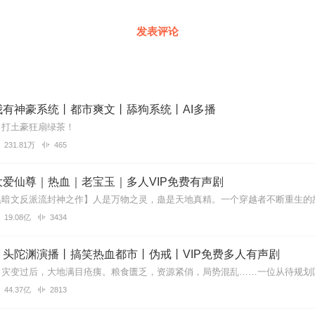
发表评论
我有神豪系统丨都市爽文丨舔狗系统丨AI多播
吊打土豪狂扇绿茶！
231.81万
465
爱仙尊｜热血｜老宝玉｜多人VIP免费有声剧
19.08亿
3434
丨头陀渊演播丨搞笑热血都市丨伪戒丨VIP免费多人有声剧
44.37亿
2813