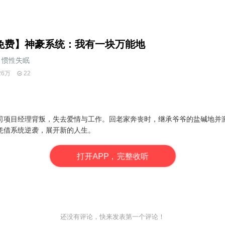
免费】神豪系统：我有一块万能地
惯性失眠_
26万
22
司项目经理背叛，失去爱情与工作。回老家奔丧时，继承爷爷的盐碱地并
凭借系统逆袭，展开新的人生。
打
开
A
P
P，完整收听
还没有评论，快来发表第一个评论！