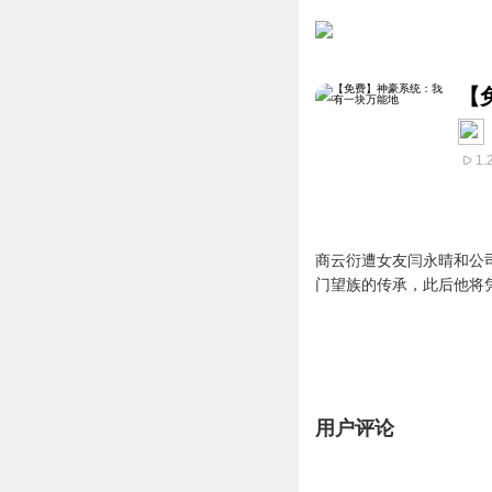
【
1.
商云衍遭女友闫永晴和公
门望族的传承，此后他将
用户评论