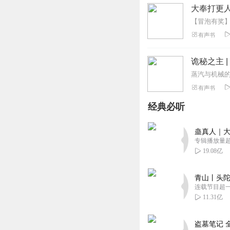
大奉打更人
有声书
诡秘之主 
有声书
经典必听
蛊真人｜大
专辑播放量超1
19.08亿
青山丨头陀
连载节目超
11.31亿
盗墓笔记 