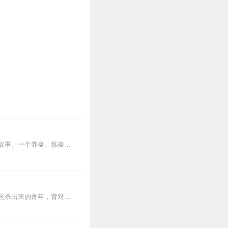
内容简介【黑暗文反派流封神之作】人是万物之灵，蛊是天地真精。一个穿越者不断重生的故事。一个养蛊、炼蛊、用蛊的奇特世界。配音组（男角色）老宝玉旁白...
【内容简介】灾变过后，大地满目疮痍。粮食匮乏，资源紧俏，局势混乱……一位从待规划区杀出来的青年，背对着漫天黄沙，孤身来到九区谋生，却不曾想偶然结识三五好友，一念...