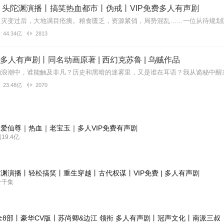
丨头陀渊演播丨搞笑热血都市丨伪戒丨VIP免费多人有声剧
44.34亿
2813
| 多人有声剧丨同名动画原著 | 西幻克苏鲁 | 乌贼作品
23.48亿
2070
爱仙尊｜热血｜老宝玉｜多人VIP免费有声剧
9.4亿
渊演播丨轻松搞笑丨重生穿越丨古代权谋丨VIP免费 | 多人有声剧
一千集
全8部丨豪华CV版丨苏尚卿&边江 领衔 多人有声剧丨冠声文化丨南派三叔