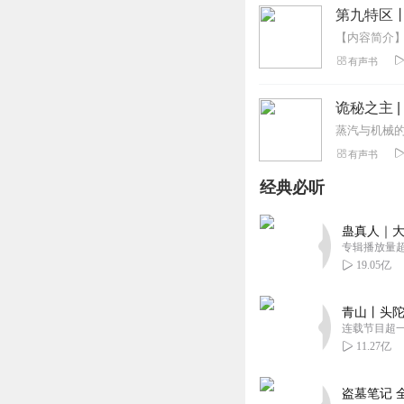
第九特区
有声书
诡秘之主 
有声书
经典必听
蛊真人｜大
专辑播放量超1
19.05亿
青山丨头陀
连载节目超
11.27亿
盗墓笔记 