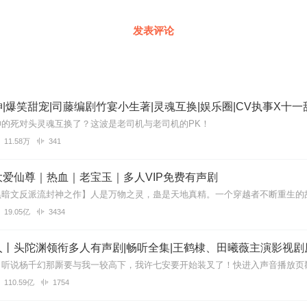
发表评论
神的死对头灵魂互换了？这波是老司机与老司机的PK！
11.58万
341
爱仙尊｜热血｜老宝玉｜多人VIP免费有声剧
19.05亿
3434
丨头陀渊领衔多人有声剧|畅听全集|王鹤棣、田曦薇主演影视剧
110.59亿
1754