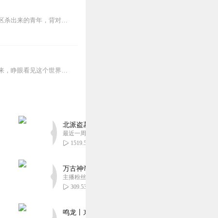
【内容简介】灾变过后，大地满目疮痍。粮食匮乏，资源紧俏，局势混乱……一位从待规划区杀出来的青年，背对着漫天黄沙，孤身来到九区谋生，却不曾想偶然结识三五好友，一念...
蒸汽与机械的浪潮中，谁能触及非凡？历史和黑暗的迷雾里，又是谁在耳语？我从诡秘中醒来，睁眼看见这个世界：枪械，大炮，巨舰，飞空艇，差分机；魔药，占卜，诅咒，倒吊人...
北派盗墓笔记丨头陀渊出品丨悬疑灵异丨摸金校尉丨
最近一周更新
1519.59万
万古神帝丨玄幻丨热血丨紫襟团队演播丨多人有声
主播粉丝2836万
309.53万
鸣龙丨东方玄幻丨紫襟团队丨轻松搞笑丨多人有声