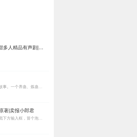
少女系男神|爆笑甜宠|司藤编剧竹宴小生著|灵魂互换|娱乐圈|CV执事X十一甜多人精品有声剧|回音社
内容简介【黑暗文反派流封神之作】人是万物之灵，蛊是天地真精。一个穿越者不断重生的故事。一个养蛊、炼蛊、用蛊的奇特世界。配音组（男角色）老宝玉旁白...
原著|卖报小郎君
【冒泡有奖】听说杨千幻那厮要与我一较高下，我许七安要开始装叉了！快进入声音播放页戳下方输入框，冒个泡偷偷告诉我，我要用哪些诗词才能胜过他？说得好的，有赏！202...