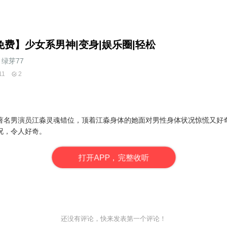
免费】少女系男神|变身|娱乐圈|轻松
绿芽77
11
2
著名男演员江淼灵魂错位，顶着江淼身体的她面对男性身体状况惊慌又好
况，令人好奇。
打
开
A
P
P，完整收听
还没有评论，快来发表第一个评论！