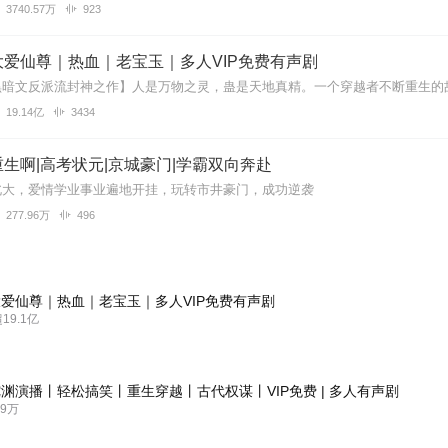
3740.57万
923
爱仙尊｜热血｜老宝玉｜多人VIP免费有声剧
19.14亿
3434
生啊|高考状元|京城豪门|学霸双向奔赴
北大，爱情学业事业遍地开挂，玩转市井豪门，成功逆袭
277.96万
496
爱仙尊｜热血｜老宝玉｜多人VIP免费有声剧
9.1亿
渊演播丨轻松搞笑丨重生穿越丨古代权谋丨VIP免费 | 多人有声剧
9万