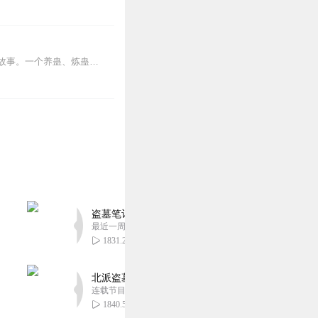
内容简介【黑暗文反派流封神之作】人是万物之灵，蛊是天地真精。一个穿越者不断重生的故事。一个养蛊、炼蛊、用蛊的奇特世界。配音组（男角色）老宝玉旁白...
盗墓笔记 全8部丨豪华CV版丨苏尚卿&边江 领衔
最近一周更新
1831.22万
北派盗墓笔记丨头陀渊出品丨悬疑灵异丨摸金校尉丨
连载节目超五百集
1840.54万