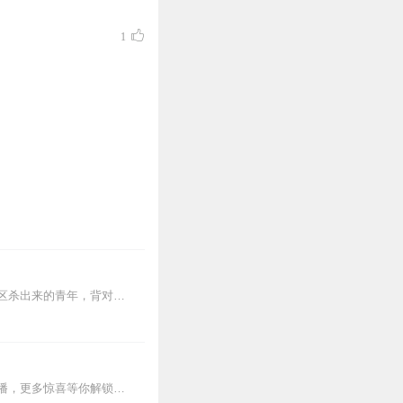
1
【内容简介】灾变过后，大地满目疮痍。粮食匮乏，资源紧俏，局势混乱……一位从待规划区杀出来的青年，背对着漫天黄沙，孤身来到九区谋生，却不曾想偶然结识三五好友，一念...
欢迎关注主播公众号【怀谷文化】。年度都市巨作！右上角点击订阅，更新抢先听，关注主播，更多惊喜等你解锁！【内容介绍】万万没想到，社会精英、钻石单身汉的陈汉升居然重...