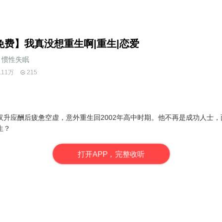
免费】我真没想重生啊|重生|恋爱
惯性失眠_
.11万
215
汉升应酬后疲惫空虚，意外重生回2002年高中时期。他不再是成功人士
生？
打
开
A
P
P，完整收听