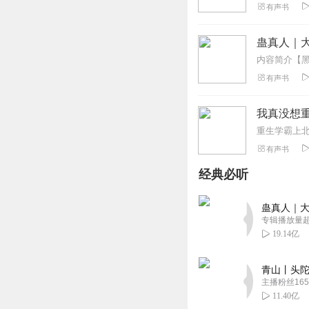
有声书
蛊真人｜大
有声书
我真没想重
重生学霸上
有声书
经典必听
蛊真人｜大
专辑播放量超1
19.14亿
青山丨头陀
主播粉丝165
11.40亿