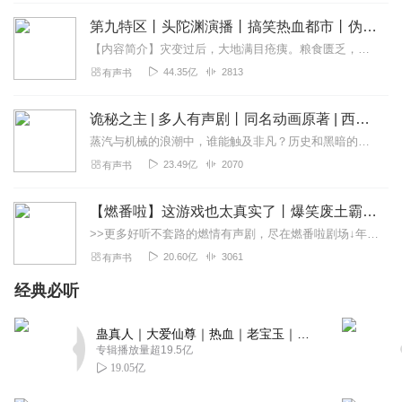
第九特区丨头陀渊演播丨搞笑热血都市丨伪戒丨VIP免费多人有声剧
【内容简介】灾变过后，大地满目疮痍。粮食匮乏，资源紧俏，局势混乱……一位从待规划区杀出来的青年，背对着漫天黄沙，孤身来到九区谋生，却不曾想偶然结识三五好友，一念...
44.35亿
2813
有声书
诡秘之主 | 多人有声剧丨同名动画原著 | 西幻克苏鲁 | 乌贼作品
蒸汽与机械的浪潮中，谁能触及非凡？历史和黑暗的迷雾里，又是谁在耳语？我从诡秘中醒来，睁眼看见这个世界：枪械，大炮，巨舰，飞空艇，差分机；魔药，占卜，诅咒，倒吊人...
23.49亿
2070
有声书
【燃番啦】这游戏也太真实了丨爆笑废土霸榜神作丨紫襟剧社制作
>>更多好听不套路的燃情有声剧，尽在燃番啦剧场↓年度重磅推荐本专辑为VIP免费专辑每天上午10点5集更新，订阅可以听到最新内容哦！每周抽一个专辑五星优质评论送...
20.60亿
3061
有声书
经典必听
蛊真人｜大爱仙尊｜热血｜老宝玉｜多人VIP免费有声剧
专辑播放量超19.5亿
19.05亿