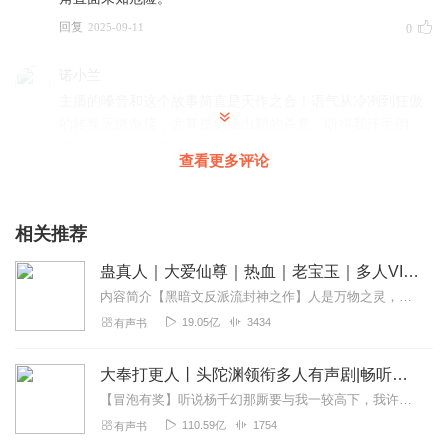
回复
2025-09-11
0
诺小兰
主播的嗓音和这个故事简直是天作之合！语气从冷冽到狂傲
的转换无缝衔接，尤其是剑锋出鞘的杀意，听得我汗毛倒
立，这代入感绝了！
查看更多评论
回复
2025-09-03
0
青橙晓鱼
相关推荐
这是我非常喜欢一本有声书之一，它有着令人难以置信的音
蛊真人｜大爱仙尊｜热血｜老宝玉｜多人VIP免费有声剧
频魅力，声音效果极佳，且主播们的情感非常投入。看得出
制作团队的用心，专辑本身制作精良，值得推荐。
内容简介【黑暗文反派流封神之作】人是万物之灵，蛊是天地真精。一个穿越者不断重生的故事。一个养蛊、炼蛊、用蛊的奇特世界。配音组（男角色）老宝玉旁白...
19.05亿
3434
有声书
回复
2025-09-02
0
大奉打更人丨头陀渊领衔多人有声剧|畅听全集|王鹤棣、田曦薇主演影视剧原著|卖报小郎君
【冒泡有奖】听说杨千幻那厮要与我一较高下，我许七安要开始装叉了！快进入声音播放页戳下方输入框，冒个泡偷偷告诉我，我要用哪些诗词才能胜过他？说得好的，有赏！202...
110.59亿
1754
有声书