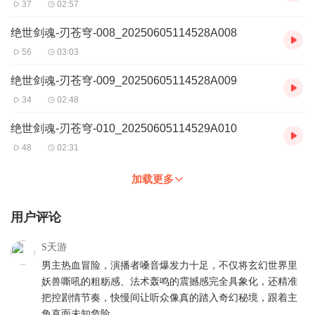
37
02:57
绝世剑魂-刃苍穹-008_20250605114528A008
56
03:03
绝世剑魂-刃苍穹-009_20250605114528A009
34
02:48
绝世剑魂-刃苍穹-010_20250605114529A010
48
02:31
加载更多
用户评论
S天游
男主热血冒险，演播者嗓音爆发力十足，不仅将玄幻世界里
妖兽嘶吼的粗粝感、法术轰鸣的震撼感完全具象化，还精准
把控剧情节奏，快慢间让听众像真的踏入奇幻秘境，跟着主
角直面未知危险。