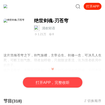
打开APP
绝世剑魂-刃苍穹
清欢轻语
1.21万
8
这片浩瀚苍穹之下，剑气纵横，主宰众生。剑修一念，可决凡人生
死，可断王朝气数。弱者如蜉蝣，只能随波逐流，沦为强者棋局中
的弃子。
他曾是蝼蚁，亲眼见邻里被一道横空剑气绞得血肉模糊，见弱者跪
伏如犬、任人摆布。那一夜，他对着寒潭孤影立誓：我要以手中之
剑，铸我自己的道。
打
开
A
P
P，完整收听
从此，寒潭深处多了一道淬剑的身影，荒山之间常见孤寂的剑痕。
他以命相搏，破宗门陷阱、斩尽来袭杀手，于生死间磨砺出凌厉如
雪的剑锋。情愫暗生，他挥剑断情丝；恩怨纠缠，他斩尽绊心之
念。一切只为守住一颗通明剑心，不染尘垢。
节目(318)
切换顺序
直至一日，他登临剑道绝顶。剑出时，横天贯地，寰宇震颤；剑光