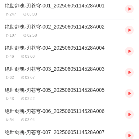
绝世剑魂-刃苍穹-001_20250605114528A001
闪，虚空破碎，万界俯首。昔日棋子，终成弈棋之人。
剑随心走，是他对心的回应。 这便是属于他的剑道传奇——以凡躯
247
03:03
为始，以苍穹为终。
绝世剑魂-刃苍穹-002_20250605114528A002
107
02:58
绝世剑魂-刃苍穹-004_20250605114528A004
46
03:00
绝世剑魂-刃苍穹-003_20250605114528A003
62
03:07
绝世剑魂-刃苍穹-005_20250605114528A005
43
02:52
绝世剑魂-刃苍穹-006_20250605114528A006
54
03:04
绝世剑魂-刃苍穹-007_20250605114528A007