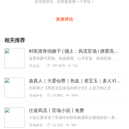
还没有评论，快来发表第一个评论！
发表评论
相关推荐
村医摸骨俏嫂子 | 骚土：风流官场 I 撩爱高手I草根逆袭I爆笑热血I都市爽文
这里有豪气军旅、热血家国、心术官途、权谋职场，当然啦，也绝对少不了香艳花丛..
787.46万
711
生活
蛊真人｜大爱仙尊｜热血｜老宝玉｜多人VIP免费有声剧
内容简介【黑暗文反派流封神之作】人是万物之灵，蛊是天地真精。一个穿越者不断重生的故事。一个养蛊、炼蛊、用蛊的奇特世界。配音组（男角色）老宝玉旁白...
19.08亿
3434
有声书
仕途风流丨官场小说丨免费
小说主要讲述了官场中的权利角逐和尔虞我诈的一系列故事。从学校到公务员，从机关到乡镇，从县到市，从省里到中央。将带您深深潜入中国公务员系统庞大、复杂而精彩的内部世...
11.18万
320
有声书