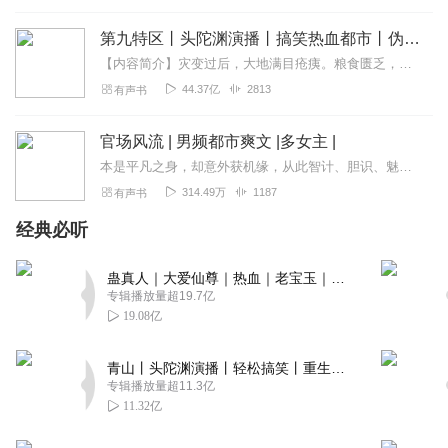
第九特区丨头陀渊演播丨搞笑热血都市丨伪戒丨VIP免费多人有声剧
【内容简介】灾变过后，大地满目疮痍。粮食匮乏，资源紧俏，局势混乱……一位从待规划区杀出来的青年，背对着漫天黄沙，孤身来到九区谋生，却不曾想偶然结识三五好友，一念...
44.37亿
2813
有声书
官场风流 | 男频都市爽文 |多女主 |
本是平凡之身，却意外获机缘，从此智计、胆识、魅力一路飙升，在市井与官场之间左右逢源。凭借过人手腕步步攀升，权势、财富、美人尽揽怀中。名门闺秀、江湖侠女、温婉佳人...
314.49万
1187
有声书
经典必听
蛊真人｜大爱仙尊｜热血｜老宝玉｜多人VIP免费有声剧
专辑播放量超19.7亿
19.08亿
青山丨头陀渊演播丨轻松搞笑丨重生穿越丨古代权谋丨VIP免费 | 多人有声剧
专辑播放量超11.3亿
11.32亿