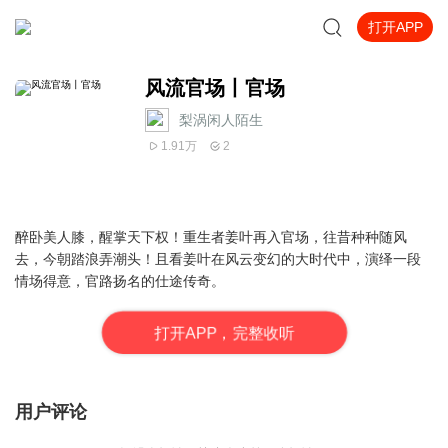
打开APP
风流官场丨官场
梨涡闲人陌生
1.91万
2
醉卧美人膝，醒掌天下权！重生者姜叶再入官场，往昔种种随风
去，今朝踏浪弄潮头！且看姜叶在风云变幻的大时代中，演绎一段
情场得意，官路扬名的仕途传奇。
打
开
A
P
P，完整收听
用户评论