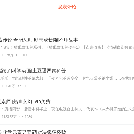
发表评论
素传说|全能法师|励志成长|猫不理故事
15.28万
109
跑了|科学动画|土豆逗严肃科普
164.31万
11
师 |热血玄幻 |vip免费
1183.55万
1030
·化学元素寻宝记|对决疯狂怪鸭