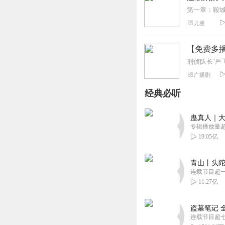
儿童
【免费多
广播剧
经典必听
蛊真人｜大
专辑播放量超1
19.05亿
青山丨头陀
连载节目超
11.27亿
盗墓笔记 
连载节目超