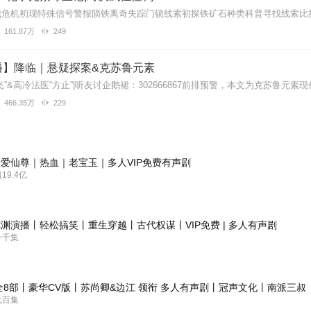
161.87万
249
播】降临｜悬疑探案&克苏鲁元素
466.35万
229
爱仙尊｜热血｜老宝玉｜多人VIP免费有声剧
9.4亿
渊演播丨轻松搞笑丨重生穿越丨古代权谋丨VIP免费 | 多人有声剧
一千集
全8部丨豪华CV版丨苏尚卿&边江 领衔 多人有声剧丨冠声文化丨南派三叔
七百集