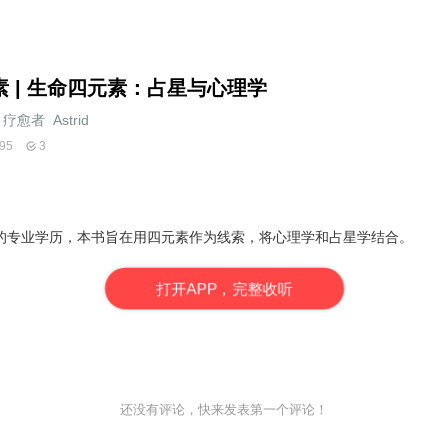
素 | 生命四元素：占星与心理学
疗愈者_Astrid
95
3
的专业学历，本书旨在用四元素作为线索，将心理学和占星学结合。
打
开
A
P
P，完整收听
还没有评论，快来发表第一个评论！