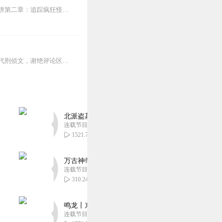
第一章：鞍城危机初现特殊信号警报陨铁离奇失踪门锁线索初探铁矿石种类科普寻找线索比拼第二章：追踪疯狂怪鸭关键脚印发现脚印指向铁矿场暂居虎馆长家品尝铁锅炖菜探秘北方...
刑侦队长“严飞”&高冷法医“方止”|听友讨企鹅裙：302666867前排预警，本文为克苏鲁元素现代刑侦文，谢绝评论区案件剧透!...
北派盗墓笔记丨头陀渊出品丨悬疑灵异丨摸金校尉丨
连载节目超四百集
1521.73万
万古神帝丨玄幻丨热血丨紫襟团队演播丨多人有声
连载节目超二百集
310.24万
鸣龙丨东方玄幻丨紫襟团队丨轻松搞笑丨多人有声
连载节目超五百集