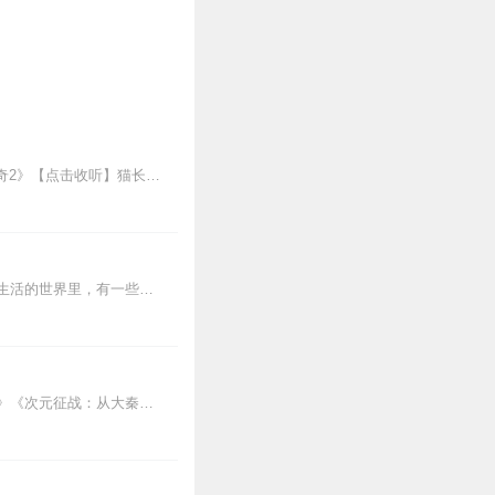
每天上午更新4-8集！猫砚白御兽系列：《猫砚白御兽传奇1》【点击收听】《猫砚白御兽传奇2》【点击收听】猫长星传奇系列《猫长星圣焰传奇》【点击收听】《猫长星之星空...
活泼热情的氧乐乐、懒惰随性的氮大叔、千变万化的碳变变、脾气火爆的钠小爆……在我们生活的世界里，有一些看不见的朋友们也同样存在，那就是化学元素。正是它们组成了世界...
飞卢热门主播：男播阿智，播音本科毕业，现任电视台主持人，代表作《从大树开始的进化》《次元征战：从大秦开始》等等女播葡小萄，全职有声演播人，声线全年龄，可盐可甜，...