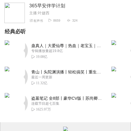
365早安伴学计划
主播:叶婕西
8659
324
有声书
经典必听
蛊真人｜大爱仙尊｜热血｜老宝玉｜多人VIP免费有声剧
专辑播放量超19.8亿
19.08亿
青山丨头陀渊演播丨轻松搞笑丨重生穿越丨古代权谋丨VIP免费 | 多人有声剧
最近一周更新
11.32亿
盗墓笔记 全8部丨豪华CV版丨苏尚卿&边江 领衔 多人有声剧丨冠声文化丨南派三叔
连载节目超七百集
1625.97万