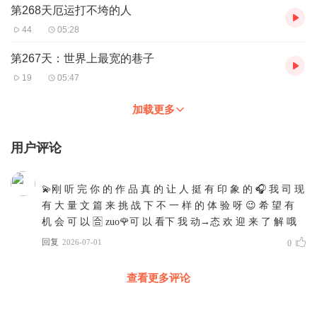
第268天厄运打不垮的人
44
05:28
第267天：世界上最宽的巷子
19
05:47
加载更多
用户评论
‎💫‎刚 听 完 你 的 作 品 真 的 让 人 挺 有 印 象 的 🎧 ‎我 司 现
有 大 量 文 篇 来 挑 战 下 不 一 样 的 体 验 呀 😉 希 望 有
机 会 可 以 🈴 zuo🌹可 以 看下 我 动→态 欢 迎 来 了 解 哦
回复
2026-07-01
0
查看更多评论