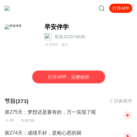
打开APP
早安伴学
听友422074636
6163
4
打
开
A
P
P，完整收听
节目(273)
切换顺序
第275天：梦想还是要有的，万一实现了呢
30
04:58
第274天：成绩不好，是粗心惹的祸