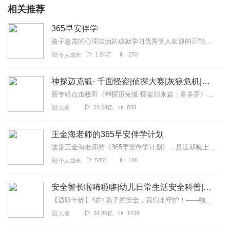
相关推荐
365早安伴学
孩子急需的心理加油站成就学习优秀受人欢迎的正能量少年。
1.24万
270
个人成长
神探迈克狐· 千面怪盗|侦探大赛|灰狼危机|多多罗
新专辑点击收听《神探迈克狐·怪盗归来篇｜多多罗》！！！>>>点击进入主播橱窗购买《神探迈克狐》系列图书吧!<<<多多罗故事【点击前往】收听多多罗其他好玩有趣的故...
24.64亿
834
儿童
王金海老师的365早安伴学计划
这是王金海老师的《365早安伴学计划》，是近期晚上和三年级儿子的睡前共读书目，我和他一人一段轮流读，今天忽然想到不如录下来，第二天上学路上可以听，如果能够坚持，...
5451
146
个人成长
安全警长啦咘啦哆|幼儿日常生活安全科普|宝宝巴士
【适听年龄】4岁+孩子的安全，我们来守护！——啦咘啦哆警长宣孩子天生爱冒险，好奇心爆棚！不是在大马路上比赛跑，就是踩着椅子上下跳，怎样才能保护孩子平安长大？听...
34.85亿
1439
儿童